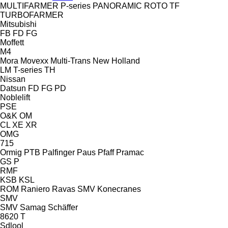
MULTIFARMER
P-series
PANORAMIC
ROTO
TF
TURBOFARMER
Mitsubishi
FB
FD
FG
Moffett
M4
Mora
Movexx
Multi-Trans
New Holland
LM
T-series
TH
Nissan
Datsun
FD
FG
PD
Noblelift
PSE
O&K
OM
CL
XE
XR
OMG
715
Ormig
PTB
Palfinger
Paus
Pfaff
Pramac
GS
P
RMF
KSB
KSL
ROM
Raniero
Ravas
SMV Konecranes
SMV
SMV
Samag
Schäffer
8620 T
Sdlool