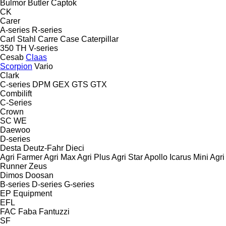
Bulmor
Butler
Captok
CK
Carer
A-series
R-series
Carl Stahl
Carre
Case
Caterpillar
350
TH
V-series
Cesab
Claas
Scorpion
Vario
Clark
C-series
DPM
GEX
GTS
GTX
Combilift
C-Series
Crown
SC
WE
Daewoo
D-series
Desta
Deutz-Fahr
Dieci
Agri Farmer
Agri Max
Agri Plus
Agri Star
Apollo
Icarus
Mini Agri
Runner
Zeus
Dimos
Doosan
B-series
D-series
G-series
EP Equipment
EFL
FAC
Faba
Fantuzzi
SF