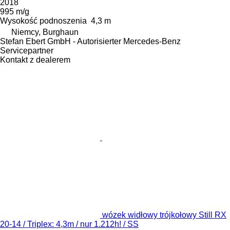
2018
995 m/g
Wysokość podnoszenia
4,3 m
Niemcy, Burghaun
Stefan Ebert GmbH - Autorisierter Mercedes-Benz
Servicepartner
Kontakt z dealerem
wózek widłowy trójkołowy Still RX
20-14 / Triplex: 4,3m / nur 1.212h! / SS