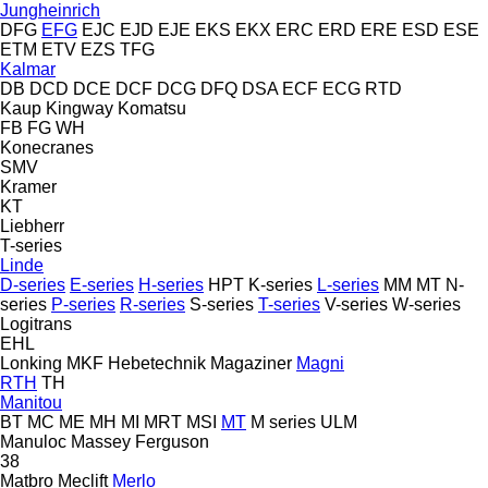
Jungheinrich
DFG
EFG
EJC
EJD
EJE
EKS
EKX
ERC
ERD
ERE
ESD
ESE
ETM
ETV
EZS
TFG
Kalmar
DB
DCD
DCE
DCF
DCG
DFQ
DSA
ECF
ECG
RTD
Kaup
Kingway
Komatsu
FB
FG
WH
Konecranes
SMV
Kramer
KT
Liebherr
T-series
Linde
D-series
E-series
H-series
HPT
K-series
L-series
MM
MT
N-
series
P-series
R-series
S-series
T-series
V-series
W-series
Logitrans
EHL
Lonking
MKF Hebetechnik
Magaziner
Magni
RTH
TH
Manitou
BT
MC
ME
MH
MI
MRT
MSI
MT
M series
ULM
Manuloc
Massey Ferguson
38
Matbro
Meclift
Merlo