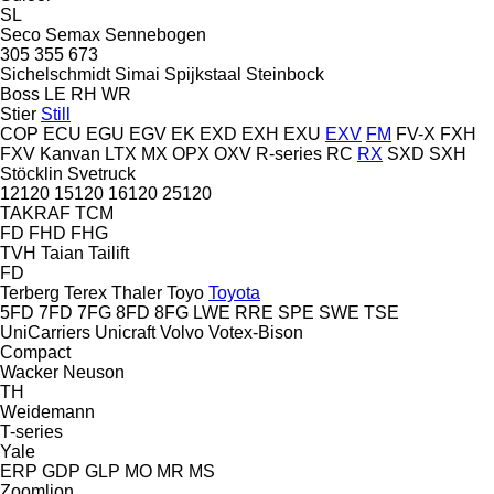
SL
Seco
Semax
Sennebogen
305
355
673
Sichelschmidt
Simai
Spijkstaal
Steinbock
Boss
LE
RH
WR
Stier
Still
COP
ECU
EGU
EGV
EK
EXD
EXH
EXU
EXV
FM
FV-X
FXH
FXV
Kanvan
LTX
MX
OPX
OXV
R-series
RC
RX
SXD
SXH
Stöcklin
Svetruck
12120
15120
16120
25120
TAKRAF
TCM
FD
FHD
FHG
TVH
Taian
Tailift
FD
Terberg
Terex
Thaler
Toyo
Toyota
5FD
7FD
7FG
8FD
8FG
LWE
RRE
SPE
SWE
TSE
UniCarriers
Unicraft
Volvo
Votex-Bison
Compact
Wacker Neuson
TH
Weidemann
T-series
Yale
ERP
GDP
GLP
MO
MR
MS
Zoomlion