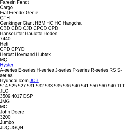
Faresin
Fendt
Cargo
Fiat
Frendix
Genie
GTH
Genkinger
Giant
HBM
HC
HC
Hangcha
CBD
CDD
CJD
CPCD
CPD
HanseLifter
Haulotte
Heden
7440
Heli
CPD
CPYD
Herbst
Hovmand
Hubtex
MQ
Hyster
A-series
E-series
H-series
J-series
P-series
R-series
RS
S-
series
Hyundai
Icem
JCB
514
525
527
531
532
533
535
536
540
541
550
560
940
TLT
JLG
3509
4017
DSP
JMG
MC
John Deere
3200
Jumbo
JDQ
JGQN