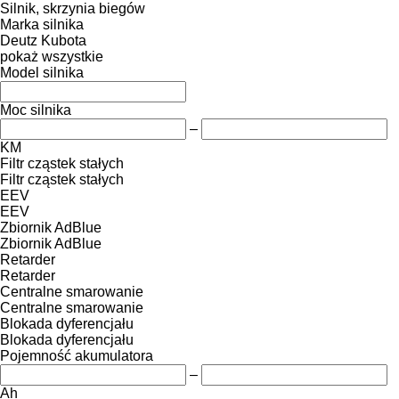
Silnik, skrzynia biegów
Marka silnika
Deutz
Kubota
pokaż wszystkie
Model silnika
Moc silnika
–
KM
Filtr cząstek stałych
Filtr cząstek stałych
EEV
EEV
Zbiornik AdBlue
Zbiornik AdBlue
Retarder
Retarder
Centralne smarowanie
Centralne smarowanie
Blokada dyferencjału
Blokada dyferencjału
Pojemność akumulatora
–
Ah