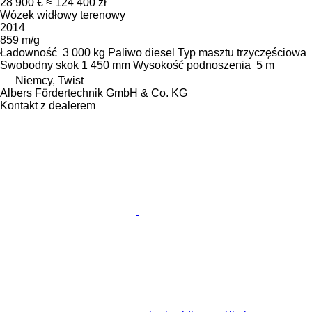
28 900 €
≈ 124 400 zł
Wózek widłowy terenowy
2014
859 m/g
Ładowność
3 000 kg
Paliwo
diesel
Typ masztu
trzyczęściowa
Swobodny skok
1 450 mm
Wysokość podnoszenia
5 m
Niemcy, Twist
Albers Fördertechnik GmbH & Co. KG
Kontakt z dealerem