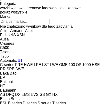
Kategoria
wózki widłowe terenowe
ładowarki teleskopowe
pokaż wszystkie
Marka
Nie znaleziono wyników dla tego zapytania
Amlift
Armanni
Atlet
PLL
UNS
XSN
Ausa
C-series
C500
T-series
T235
Automatic
BT
C-series
FRE
HWE
LPE
LST
LWE
OME 100
OP 1000 HSE
RR
SPE
SWE
Baka
Baoli
EP
Battioni
HT
Baumann
AS
DFQ
DX
EMS
EVS
GS
GX
HX
Bison
Bobcat
BSL
B series
D series
S series
T series