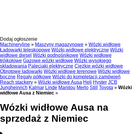
Dodaj ogłoszenie
Machineryline
»
Maszyny magazynowe
»
Wózki widłowe
Ładowarki teleskopowe
Wózki widłowe elektryczne
Wózki
widłowe diesel
Wózki podnośnikowe
Wózki widłowe
trójkołowe
Gazowe wózki widłowe
Wózki wysokiego
składowania
Paleciaki elektryczne
Ciężkie wózki widłowe
Obrotowe ładowarki
Wózki widłowe terenowe
Wózki widłowe
boczne
Regały półkowe
Wózki do kompletacji zamówień
Reach stackery
»
Wózki widłowe Ausa
Heli
Hyster
JCB
Jungheinrich
Kalmar
Linde
Manitou
Merlo
Still
Toyota
»
Wózki
widłowe Ausa z Niemiec
»
Wózki widłowe Ausa na
sprzedaż z Niemiec