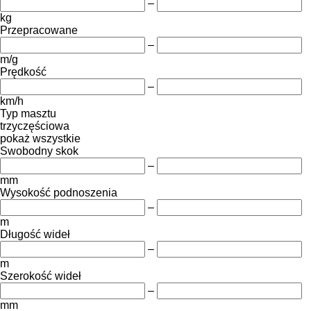
–
kg
Przepracowane
–
m/g
Prędkość
–
km/h
Typ masztu
trzyczęściowa
pokaż wszystkie
Swobodny skok
–
mm
Wysokość podnoszenia
–
m
Długość wideł
–
m
Szerokość wideł
–
mm