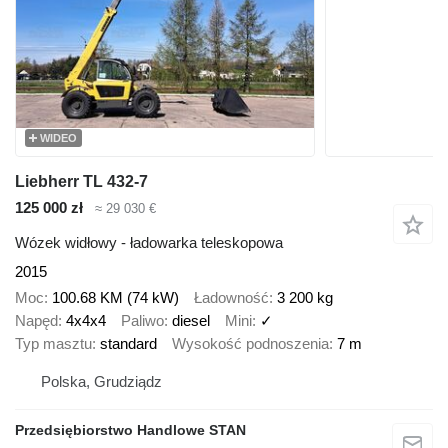
WIDEO
Liebherr TL 432-7
125 000 zł
≈ 29 030 €
Wózek widłowy - ładowarka teleskopowa
2015
Moc
100.68 KM (74 kW)
Ładowność
3 200 kg
Napęd
4x4x4
Paliwo
diesel
Mini
✓
Typ masztu
standard
Wysokość podnoszenia
7 m
Polska, Grudziądz
Przedsiębiorstwo Handlowe STAN