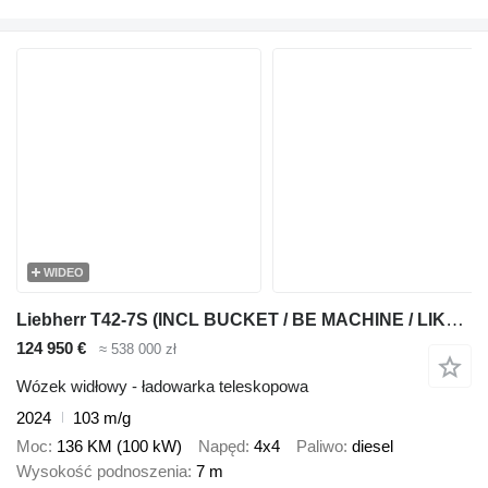
WIDEO
Liebherr T42-7S (INCL BUCKET / BE MACHINE / LIKE NEW / 7M HEIGHT / 4X4 /
124 950 €
≈ 538 000 zł
Wózek widłowy - ładowarka teleskopowa
2024
103 m/g
Moc
136 KM (100 kW)
Napęd
4x4
Paliwo
diesel
Wysokość podnoszenia
7 m