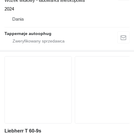
Wózek widłowy - ładowarka teleskopowa
2024
Dania
Tappernøje autoophug
Liebherr T 60-9s