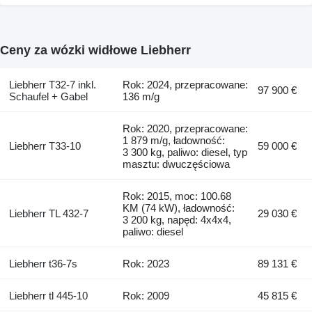
Ceny za wózki widłowe Liebherr
Liebherr T32-7 inkl.
Rok: 2024, przepracowane:
97 900 €
Schaufel + Gabel
136 m/g
Rok: 2020, przepracowane:
1 879 m/g, ładowność:
Liebherr T33-10
59 000 €
3 300 kg, paliwo: diesel, typ
masztu: dwuczęściowa
Rok: 2015, moc: 100.68
KM (74 kW), ładowność:
Liebherr TL 432-7
29 030 €
3 200 kg, napęd: 4x4x4,
paliwo: diesel
Liebherr t36-7s
Rok: 2023
89 131 €
Liebherr tl 445-10
Rok: 2009
45 815 €