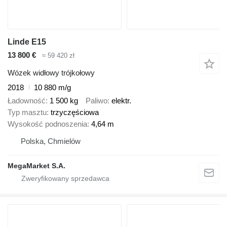
Linde E15
13 800 €
≈ 59 420 zł
Wózek widłowy trójkołowy
2018
10 880 m/g
Ładowność
1 500 kg
Paliwo
elektr.
Typ masztu
trzyczęściowa
Wysokość podnoszenia
4,64 m
Polska, Chmielów
MegaMarket S.A.