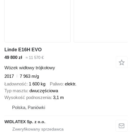
Linde E16H EVO
49 800 zł
≈ 11 570 €
Wózek widłowy trójkołowy
2017
7 963 m/g
Ładowność
1 600 kg
Paliwo
elektr.
Typ masztu
dwuczęściowa
Wysokość podnoszenia
3,1 m
Polska, Paniówki
WIDLATEX Sp. z o.o.