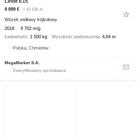
Linde E15
9 899 €
≈ 42 630 zł
Wózek widłowy trójkołowy
2018
9 702 m/g
Ładowność
1 500 kg
Wysokość podnoszenia
4,64 m
Polska, Chmielów
MegaMarket S.A.