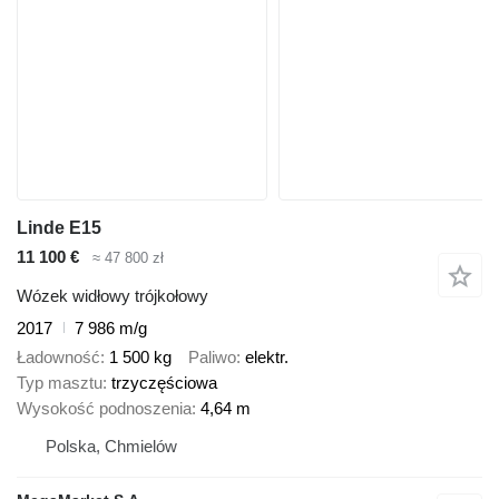
Linde E15
11 100 €
≈ 47 800 zł
Wózek widłowy trójkołowy
2017
7 986 m/g
Ładowność
1 500 kg
Paliwo
elektr.
Typ masztu
trzyczęściowa
Wysokość podnoszenia
4,64 m
Polska, Chmielów