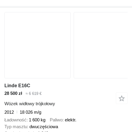
Linde E16C
28 500 zł
≈ 6 619 €
Wózek widłowy trójkołowy
2012
18 026 m/g
Ładowność
1 600 kg
Paliwo
elektr.
Typ masztu
dwuczęściowa