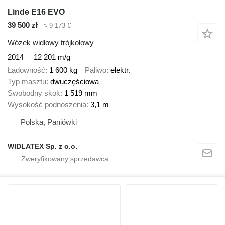
Linde E16 EVO
39 500 zł
≈ 9 173 €
Wózek widłowy trójkołowy
2014
12 201 m/g
Ładowność
1 600 kg
Paliwo
elektr.
Typ masztu
dwuczęściowa
Swobodny skok
1 519 mm
Wysokość podnoszenia
3,1 m
Polska, Paniówki
WIDLATEX Sp. z o.o.