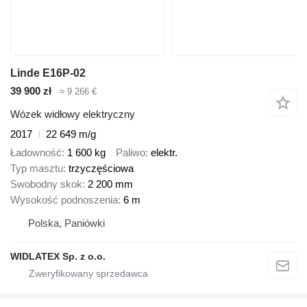
Linde E16P-02
39 900 zł
≈ 9 266 €
Wózek widłowy elektryczny
2017
22 649 m/g
Ładowność
1 600 kg
Paliwo
elektr.
Typ masztu
trzyczęściowa
Swobodny skok
2 200 mm
Wysokość podnoszenia
6 m
Polska, Paniówki
WIDLATEX Sp. z o.o.