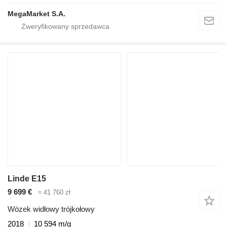
MegaMarket S.A.
Linde E15
9 699 €
≈ 41 760 zł
Wózek widłowy trójkołowy
2018
10 594 m/g