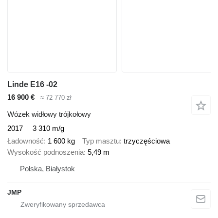
Linde E16 -02
16 900 €
≈ 72 770 zł
Wózek widłowy trójkołowy
2017
3 310 m/g
Ładowność
1 600 kg
Typ masztu
trzyczęściowa
Wysokość podnoszenia
5,49 m
Polska, Białystok
JMP