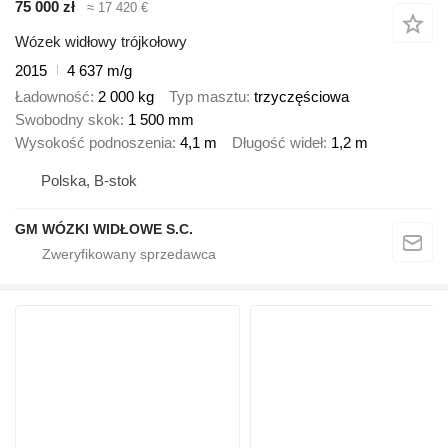
75 000 zł
≈ 17 420 €
Wózek widłowy trójkołowy
2015
4 637 m/g
Ładowność
2 000 kg
Typ masztu
trzyczęściowa
Swobodny skok
1 500 mm
Wysokość podnoszenia
4,1 m
Długość wideł
1,2 m
Polska, B-stok
GM WÓZKI WIDŁOWE S.C.