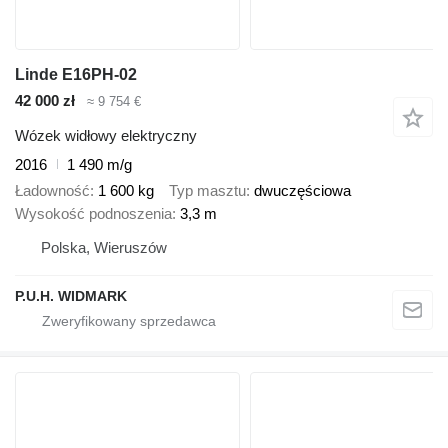
Linde E16PH-02
42 000 zł
≈ 9 754 €
Wózek widłowy elektryczny
2016
1 490 m/g
Ładowność
1 600 kg
Typ masztu
dwuczęściowa
Wysokość podnoszenia
3,3 m
Polska, Wieruszów
P.U.H. WIDMARK