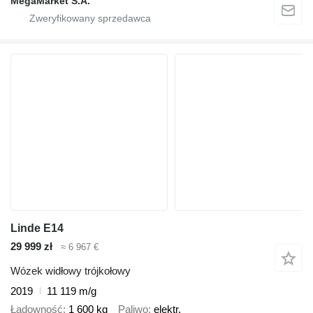
MegaMarket S.A.
Linde E14
29 999 zł
≈ 6 967 €
Wózek widłowy trójkołowy
2019
11 119 m/g
Ładowność
1 600 kg
Paliwo
elektr.