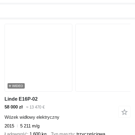
WIDEO
Linde E16P-02
58 000 zł
≈ 13 470 €
Wózek widłowy elektryczny
2015
5 211 m/g
Ładowność
1 600 kg
Typ masztu
trzyczęściowa