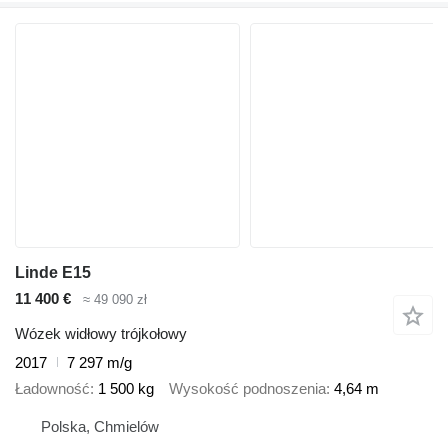
Linde E15
11 400 €
≈ 49 090 zł
Wózek widłowy trójkołowy
2017
7 297 m/g
Ładowność
1 500 kg
Wysokość podnoszenia
4,64 m
Polska, Chmielów