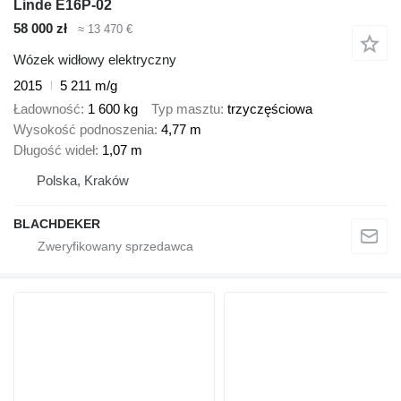
Linde E16P-02
58 000 zł
≈ 13 470 €
Wózek widłowy elektryczny
2015
5 211 m/g
Ładowność
1 600 kg
Typ masztu
trzyczęściowa
Wysokość podnoszenia
4,77 m
Długość wideł
1,07 m
Polska, Kraków
BLACHDEKER