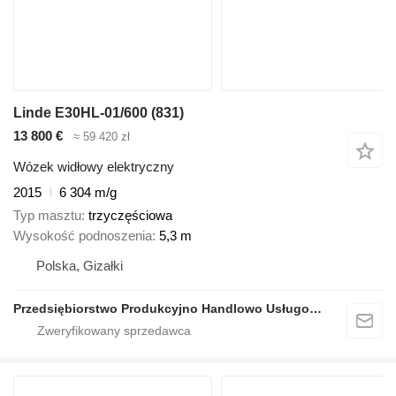
Linde E30HL-01/600 (831)
13 800 €
≈ 59 420 zł
Wózek widłowy elektryczny
2015
6 304 m/g
Typ masztu
trzyczęściowa
Wysokość podnoszenia
5,3 m
Polska, Gizałki
Przedsiębiorstwo Produkcyjno Handlowo Usługowe Grzegorz Glapa