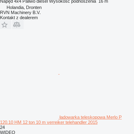
Napęd
4x4
Paliwo
diesel
Wysokość podnoszenia
16 m
Holandia, Dronten
RVN Machinery B.V.
Kontakt z dealerem
ładowarka teleskopowa Merlo P
120.10 HM 12 ton 10 m verreiker telehandler 2015
24
WIDEO