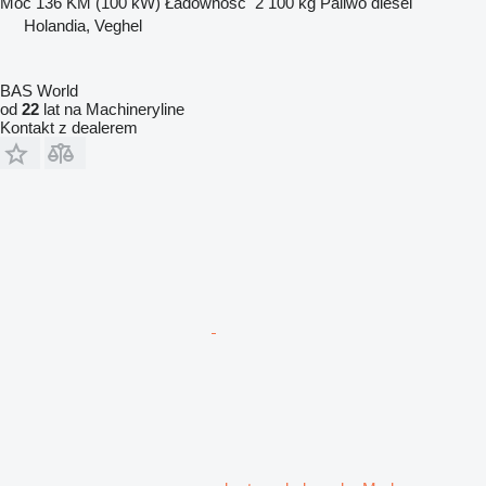
Moc
136 KM (100 kW)
Ładowność
2 100 kg
Paliwo
diesel
Holandia, Veghel
BAS World
od
22
lat na Machineryline
Kontakt z dealerem