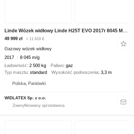
Linde Wózek widłowy Linde H25T EVO 2017r 8045 MH oświetlenie LED
49 999 zł
≈ 11 610 €
Gazowy wózek widłowy
2017
8 045 m/g
Ładowność
2 500 kg
Paliwo
gaz
Typ masztu
standard
Wysokość podnoszenia
3,3 m
Polska, Paniówki
WIDLATEX Sp. z o.o.