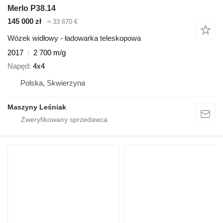
Merlo P38.14
145 000 zł
≈ 33 670 €
Wózek widłowy - ładowarka teleskopowa
2017
2 700 m/g
Napęd
4x4
Polska, Skwierzyna
Maszyny Leśniak