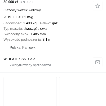
39 000 zł
≈ 9 057 €
Gazowy wózek widłowy
2019
10 039 m/g
Ładowność
1 400 kg
Paliwo
gaz
Typ masztu
dwuczęściowa
Swobodny skok
1 485 mm
Wysokość podnoszenia
3,1 m
Polska, Paniówki
WIDLATEX Sp. z o.o.