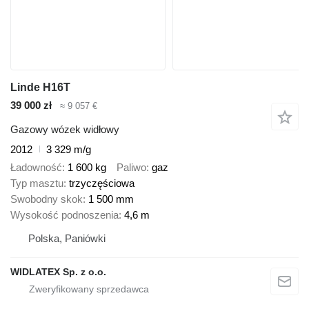
Linde H16T
39 000 zł
≈ 9 057 €
Gazowy wózek widłowy
2012
3 329 m/g
Ładowność
1 600 kg
Paliwo
gaz
Typ masztu
trzyczęściowa
Swobodny skok
1 500 mm
Wysokość podnoszenia
4,6 m
Polska, Paniówki
WIDLATEX Sp. z o.o.