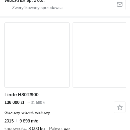
WIDLATEX Sp. z o.o.
Linde H80T/900
136 000 zł
≈ 31 580 €
Gazowy wózek widłowy
2015
9 898 m/g
Ładowność
8 000 kg
Paliwo
gaz