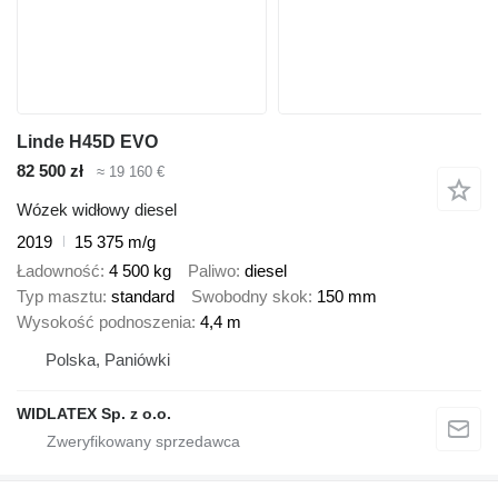
Linde H45D EVO
82 500 zł
≈ 19 160 €
Wózek widłowy diesel
2019
15 375 m/g
Ładowność
4 500 kg
Paliwo
diesel
Typ masztu
standard
Swobodny skok
150 mm
Wysokość podnoszenia
4,4 m
Polska, Paniówki
WIDLATEX Sp. z o.o.