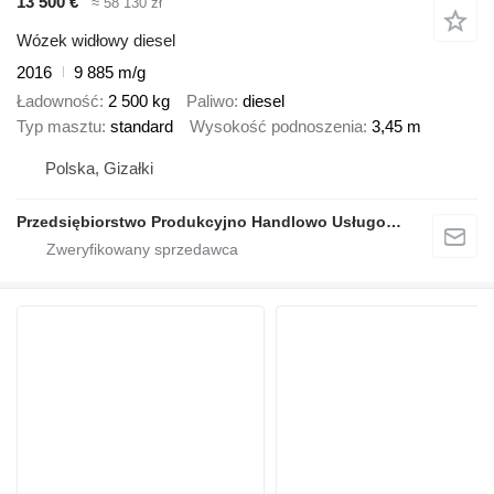
13 500 €
≈ 58 130 zł
Wózek widłowy diesel
2016
9 885 m/g
Ładowność
2 500 kg
Paliwo
diesel
Typ masztu
standard
Wysokość podnoszenia
3,45 m
Polska, Gizałki
Przedsiębiorstwo Produkcyjno Handlowo Usługowe Grzegorz Glapa