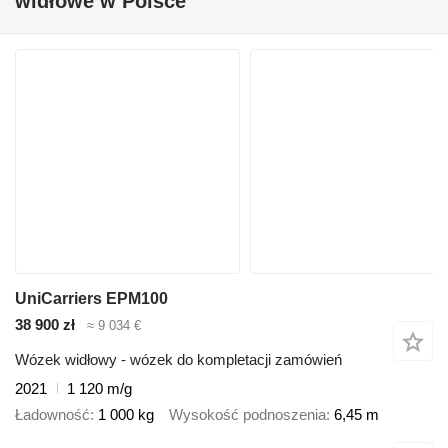
widłowe w Polsce"
UniCarriers EPM100
38 900 zł
≈ 9 034 €
Wózek widłowy - wózek do kompletacji zamówień
2021
1 120 m/g
Ładowność
1 000 kg
Wysokość podnoszenia
6,45 m