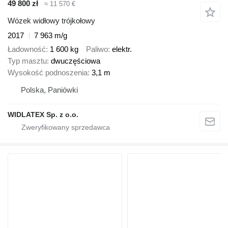
49 800 zł
≈ 11 570 €
Wózek widłowy trójkołowy
2017
7 963 m/g
Ładowność
1 600 kg
Paliwo
elektr.
Typ masztu
dwuczęściowa
Wysokość podnoszenia
3,1 m
Polska, Paniówki
WIDLATEX Sp. z o.o.