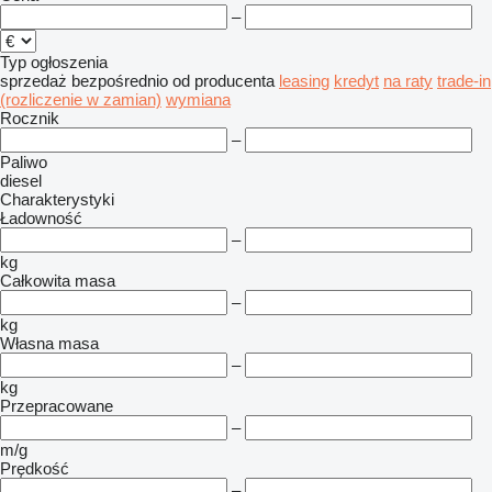
–
Typ ogłoszenia
sprzedaż
bezpośrednio od producenta
leasing
kredyt
na raty
trade-in
(rozliczenie w zamian)
wymiana
Rocznik
–
Paliwo
diesel
Charakterystyki
Ładowność
–
kg
Całkowita masa
–
kg
Własna masa
–
kg
Przepracowane
–
m/g
Prędkość
–