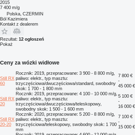
2015
7 400 m/g
Polska, CZERMIN
Ból Kazimiera
Kontakt z dealerem
Rezultat:
12 ogłoszeń
Pokaż
Ceny za wózki widłowe
Rocznik: 2019, przepracowane: 3 900 - 8 800 m/g,
7 800 €
Still RX
paliwo: elektr., typ masztu:
-
60
trzyczęściowa/dwuczęściowa/standard, swobodny
45 000 €
skok: 1 700 - 1 800 mm
Rocznik: 2019, przepracowane: 4 100 - 10 000 m/g,
5 100 €
Still RX
paliwo: elektr., typ masztu:
-
20
trzyczęściowa/dwuczęściowa/teleskopowy,
16 000 €
swobodny skok: 1 500 - 1 600 mm
Rocznik: 2020, przepracowane: 5 200 - 8 800 m/g,
7 100 €
Still RX
paliwo: elektr., typ masztu:
-
20-20
trzyczęściowa/teleskopowy, swobodny skok: 1 700
15 000 €
mm
Rocznik: 2019, przepracowane: 4 600 - 12 000 m/g,