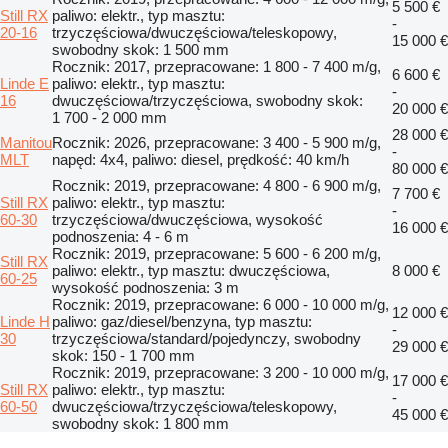
5 500 €
Still RX
paliwo: elektr., typ masztu:
-
20-16
trzyczęściowa/dwuczęściowa/teleskopowy,
15 000 €
swobodny skok: 1 500 mm
Rocznik: 2017, przepracowane: 1 800 - 7 400 m/g,
6 600 €
Linde E
paliwo: elektr., typ masztu:
-
16
dwuczęściowa/trzyczęściowa, swobodny skok:
20 000 €
1 700 - 2 000 mm
28 000 €
Manitou
Rocznik: 2026, przepracowane: 3 400 - 5 900 m/g,
-
MLT
napęd: 4x4, paliwo: diesel, prędkość: 40 km/h
80 000 €
Rocznik: 2019, przepracowane: 4 800 - 6 900 m/g,
7 700 €
Still RX
paliwo: elektr., typ masztu:
-
60-30
trzyczęściowa/dwuczęściowa, wysokość
16 000 €
podnoszenia: 4 - 6 m
Rocznik: 2019, przepracowane: 5 600 - 6 200 m/g,
Still RX
paliwo: elektr., typ masztu: dwuczęściowa,
8 000 €
60-25
wysokość podnoszenia: 3 m
Rocznik: 2019, przepracowane: 6 000 - 10 000 m/g,
12 000 €
Linde H
paliwo: gaz/diesel/benzyna, typ masztu:
-
30
trzyczęściowa/standard/pojedynczy, swobodny
29 000 €
skok: 150 - 1 700 mm
Rocznik: 2019, przepracowane: 3 200 - 10 000 m/g,
17 000 €
Still RX
paliwo: elektr., typ masztu:
-
60-50
dwuczęściowa/trzyczęściowa/teleskopowy,
45 000 €
swobodny skok: 1 800 mm