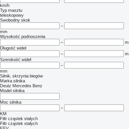
km/h
Typ masztu
teleskopowy
Swobodny skok
–
mm
Wysokość podnoszenia
–
m
Długość wideł
–
m
Szerokość wideł
–
mm
Silnik, skrzynia biegów
Marka silnika
Deutz
Mercedes Benz
Model silnika
Moc silnika
–
KM
Filtr cząstek stałych
Filtr cząstek stałych
EEV