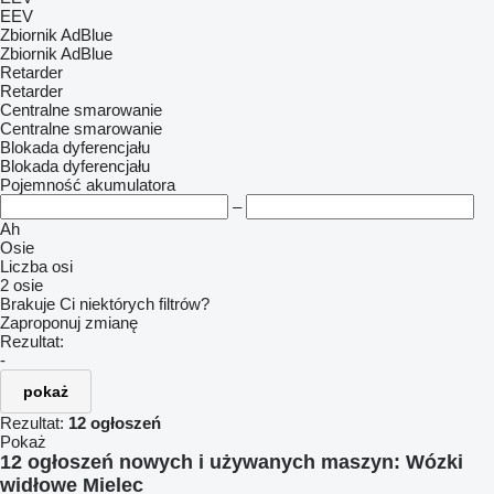
EEV
Zbiornik AdBlue
Zbiornik AdBlue
Retarder
Retarder
Centralne smarowanie
Centralne smarowanie
Blokada dyferencjału
Blokada dyferencjału
Pojemność akumulatora
–
Ah
Osie
Liczba osi
2 osie
Brakuje Ci niektórych filtrów?
Zaproponuj zmianę
Rezultat:
-
pokaż
Rezultat:
12 ogłoszeń
Pokaż
12 ogłoszeń nowych i używanych maszyn:
Wózki
widłowe Mielec