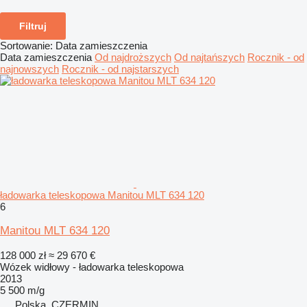
Filtruj
Sortowanie
:
Data zamieszczenia
Data zamieszczenia
Od najdroższych
Od najtańszych
Rocznik - od
najnowszych
Rocznik - od najstarszych
ładowarka teleskopowa Manitou MLT 634 120
6
Manitou MLT 634 120
128 000 zł
≈ 29 670 €
Wózek widłowy - ładowarka teleskopowa
2013
5 500 m/g
Polska, CZERMIN