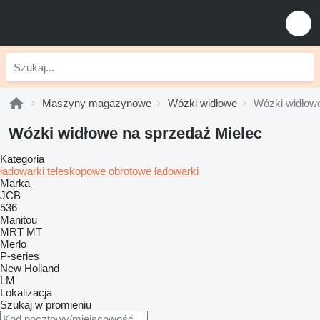
Maszyny magazynowe
Wózki widłowe
Wózki widłow
Wózki widłowe na sprzedaż Mielec
Kategoria
ładowarki teleskopowe
obrotowe ładowarki
Marka
JCB
536
Manitou
MRT
MT
Merlo
P-series
New Holland
LM
Lokalizacja
Szukaj w promieniu