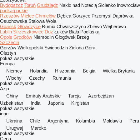
Bydgoszcz
Toruń
Grudziądz
Nakło nad Notecią
Sicienko
Inowrocław
podkarpackie
Rzeszów
Mielec
Chmielów
Dębica
Gorzyce
Przemyśl
Dąbrówka
Osuchowska
Stalowa Wola
Gdańsk
Główczyce
Rumia
Chwaszczyno
Zblewo
Wejherowo
Lublin
Strzeszkowice Duż
Łuków
Biała Podlaska
Opole
Grodków
Niemodlin
Głogówek
Brzeg
Szczecin
Gorzów Wielkopolski
Świebodzin
Zielona Góra
Olsztyn
pokaż wszystkie
Europa
Niemcy
Holandia
Hiszpania
Belgia
Wielka Brytania
Włochy
Czechy
Rumunia
pokaż wszystkie
Azja
Chiny
Emiraty Arabskie
Turcja
Azerbejdżan
Uzbekistan
India
Japonia
Kirgistan
pokaż wszystkie
inne
Ukraina
Chile
Argentyna
Kolumbia
Moldawia
Peru
Urugwaj
Maroko
pokaż wszystkie
Cena