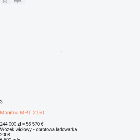
3
Manitou MRT 2150
244 000 zł
≈ 56 570 €
Wózek widłowy - obrotowa ładowarka
2008
6 500 m/g