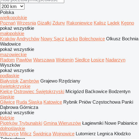
Polska
wielkopolskie
Poznań
Wrzesnia
Gizałki
Zduny
Rakoniewice
Kalisz
Lądek
Kępno
pokaż wszystkie
małopolskie
Kraków
Andrychów
Nowy Sącz
Łącko
Bolechowice
Olkusz
Bochnia
Wadowice
pokaż wszystkie
mazowieckie
Radom
Pawłów
Warszawa
Wołomin
Siedlce
Łosice
Nadarzyn
Wyszków
pokaż wszystkie
podlaskie
Białystok
Zambrów
Grajewo
Rzędziany
świętokrzyskie
Kielce
Ostrowiec Świętokrzyski
Micigózd
Baćkowice
Bodzentyn
śląskie
Gliwice
Ruda Śląska
Katowice
Rybnik
Pniów
Częstochowa
Panki
Dąbrowa Górnicza
pokaż wszystkie
łódzkie
Piotrków Trybunalski
Gmina Wieruszów
Łagiewniki Nowe
Pabianice
dolnośląskie
Wilczyce
Milicz
Świdnica
Wojnowice
Lutomierz
Legnica
Kłodzko
Zebrzydowa