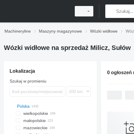
Machineryline
Maszyny magazynowe
Wózki widłowe
Wózk
Wózki widłowe na sprzedaż Milicz, Sułów
Lokalizacja
0 ogłoszeń
Szukaj w promieniu
Polska
wielkopolskie
małopolskie
Poznań
mazowieckie
Wrzesnia
Kraków