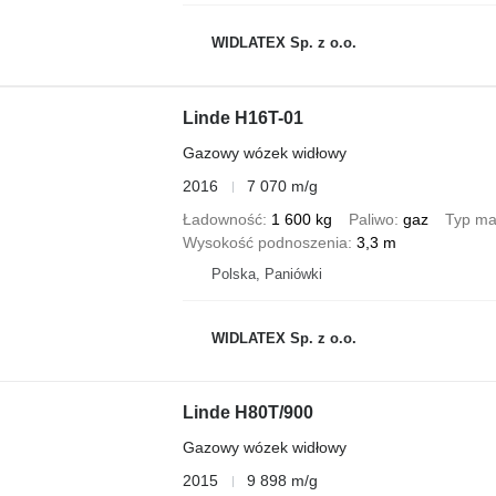
WIDLATEX Sp. z o.o.
Linde H16T-01
Gazowy wózek widłowy
2016
7 070 m/g
Ładowność
1 600 kg
Paliwo
gaz
Typ ma
Wysokość podnoszenia
3,3 m
Polska, Paniówki
WIDLATEX Sp. z o.o.
Linde H80T/900
Gazowy wózek widłowy
2015
9 898 m/g