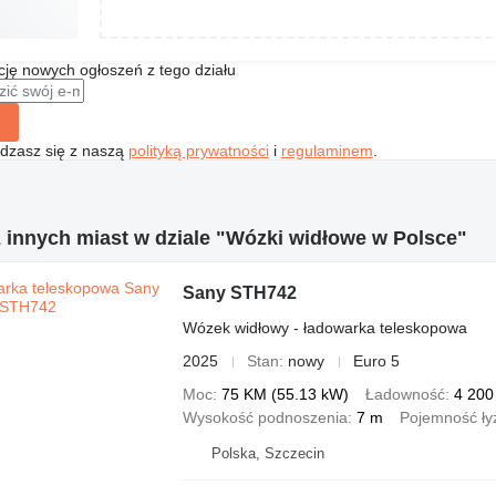
ę nowych ogłoszeń z tego działu
gadzasz się z naszą
polityką prywatności
i
regulaminem
.
 innych miast w dziale "Wózki widłowe w Polsce"
Sany STH742
Wózek widłowy - ładowarka teleskopowa
2025
Stan
nowy
Euro 5
Moc
75 KM (55.13 kW)
Ładowność
4 200
Wysokość podnoszenia
7 m
Pojemność ły
Polska, Szczecin