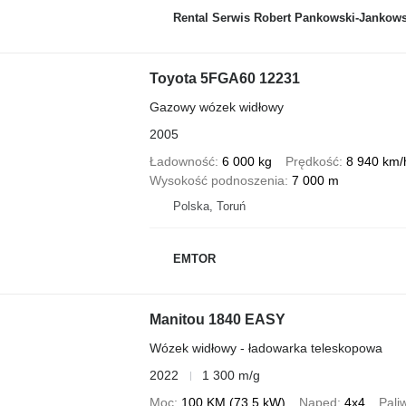
Rental Serwis Robert Pankowski-Jankows
Toyota 5FGA60 12231
Gazowy wózek widłowy
2005
Ładowność
6 000 kg
Prędkość
8 940 km/
Wysokość podnoszenia
7 000 m
Polska, Toruń
EMTOR
Manitou 1840 EASY
Wózek widłowy - ładowarka teleskopowa
2022
1 300 m/g
Moc
100 KM (73.5 kW)
Napęd
4x4
Pali