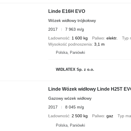
Linde E16H EVO
Wózek widłowy trójkołowy
2017
7 963 m/g
Ładowność
1 600 kg
Paliwo
elektr.
Typ 
Wysokość podnoszenia
3,1 m
Polska, Paniówki
WIDLATEX Sp. z o.o.
Linde Wózek widłowy Linde H25T EVO
Gazowy wózek widłowy
2017
8 045 m/g
Ładowność
2 500 kg
Paliwo
gaz
Typ ma
Polska, Paniówki