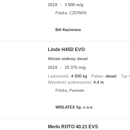
2019
3 800 m/g
Polska, CZERMIN
Ból Kazimiera
Linde H45D EVO
Wózek widłowy diesel
2019
15 375 m/g
Ładowność
4 500 kg
Paliwo
diesel
Typ 
Wysokość podnoszenia
4,4 m
Polska, Paniówki
WIDLATEX Sp. z o.o.
Merlo ROTO 40.21 EVS