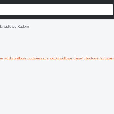
ki widłowe Radom
we
wózki widłowe podwieszane
wózki widłowe diesel
obrotowe ładowark