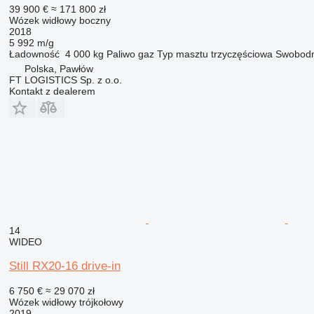
39 900 €
≈ 171 800 zł
Wózek widłowy boczny
2018
5 992 m/g
Ładowność
4 000 kg
Paliwo
gaz
Typ masztu
trzyczęściowa
Swobodn
Polska, Pawłów
FT LOGISTICS Sp. z o.o.
Kontakt z dealerem
14
WIDEO
Still RX20-16 drive-in
6 750 €
≈ 29 070 zł
Wózek widłowy trójkołowy
2019