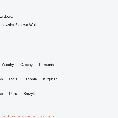
rzydowa
chowska
Stalowa Wola
Włochy
Czechy
Rumunia
an
India
Japonia
Kirgistan
ko
Peru
Brazylia
n (rozliczenie w zamian)
wymiana