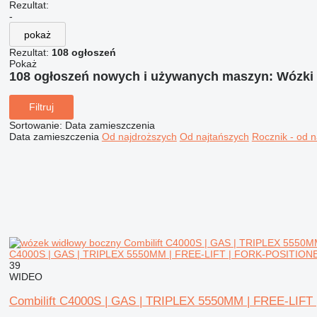
Rezultat:
-
pokaż
Rezultat:
108 ogłoszeń
Pokaż
108 ogłoszeń nowych i używanych maszyn:
Wózki
Filtruj
Sortowanie
:
Data zamieszczenia
Data zamieszczenia
Od najdroższych
Od najtańszych
Rocznik - od 
C4000S | GAS | TRIPLEX 5550MM | FREE-LIFT | FORK-POSITIONE
39
WIDEO
Combilift C4000S | GAS | TRIPLEX 5550MM | FREE-LIF