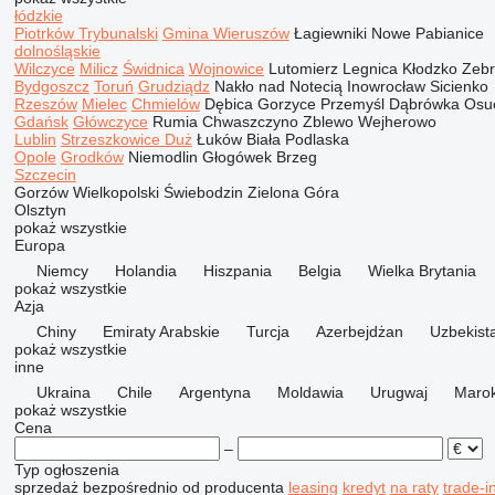
łódzkie
Piotrków Trybunalski
Gmina Wieruszów
Łagiewniki Nowe
Pabianice
dolnośląskie
Wilczyce
Milicz
Świdnica
Wojnowice
Lutomierz
Legnica
Kłodzko
Zeb
Bydgoszcz
Toruń
Grudziądz
Nakło nad Notecią
Inowrocław
Sicienko
Rzeszów
Mielec
Chmielów
Dębica
Gorzyce
Przemyśl
Dąbrówka Osu
Gdańsk
Główczyce
Rumia
Chwaszczyno
Zblewo
Wejherowo
Lublin
Strzeszkowice Duż
Łuków
Biała Podlaska
Opole
Grodków
Niemodlin
Głogówek
Brzeg
Szczecin
Gorzów Wielkopolski
Świebodzin
Zielona Góra
Olsztyn
pokaż wszystkie
Europa
Niemcy
Holandia
Hiszpania
Belgia
Wielka Brytania
pokaż wszystkie
Azja
Chiny
Emiraty Arabskie
Turcja
Azerbejdżan
Uzbekist
pokaż wszystkie
inne
Ukraina
Chile
Argentyna
Moldawia
Urugwaj
Maro
pokaż wszystkie
Cena
–
Typ ogłoszenia
sprzedaż
bezpośrednio od producenta
leasing
kredyt
na raty
trade-i