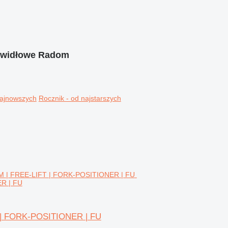
 widłowe Radom
najnowszych
Rocznik - od najstarszych
R | FU
T | FORK-POSITIONER | FU