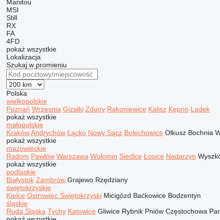
Manitou
MSI
Still
RX
FA
4FD
pokaż wszystkie
Lokalizacja
Szukaj w promieniu
Polska
wielkopolskie
Poznań
Wrzesnia
Gizałki
Zduny
Rakoniewice
Kalisz
Kępno
Lądek
pokaż wszystkie
małopolskie
Kraków
Andrychów
Łącko
Nowy Sącz
Bolechowice
Olkusz
Bochnia
W
pokaż wszystkie
mazowieckie
Radom
Pawłów
Warszawa
Wołomin
Siedlce
Łosice
Nadarzyn
Wyszk
pokaż wszystkie
podlaskie
Białystok
Zambrów
Grajewo
Rzędziany
świętokrzyskie
Kielce
Ostrowiec Świętokrzyski
Micigózd
Baćkowice
Bodzentyn
śląskie
Ruda Śląska
Tychy
Katowice
Gliwice
Rybnik
Pniów
Częstochowa
Pan
pokaż wszystkie