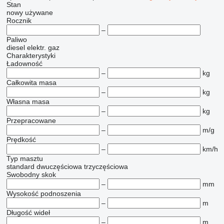
Stan
nowy
używane
Rocznik
–
Paliwo
diesel
elektr.
gaz
Charakterystyki
Ładowność
–
kg
Całkowita masa
–
kg
Własna masa
–
kg
Przepracowane
–
m/g
Prędkość
–
km/h
Typ masztu
standard
dwuczęściowa
trzyczęściowa
Swobodny skok
–
mm
Wysokość podnoszenia
–
m
Długość wideł
–
m