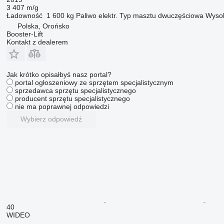
3 407 m/g
Ładowność
1 600 kg
Paliwo
elektr.
Typ masztu
dwuczęściowa
Wyso
Polska, Orońsko
Booster-Lift
Kontakt z dealerem
Jak krótko opisałbyś nasz portal?
portal ogłoszeniowy ze sprzętem specjalistycznym
sprzedawca sprzętu specjalistycznego
producent sprzętu specjalistycznego
nie ma poprawnej odpowiedzi
Wybierz odpowiedź
40
WIDEO