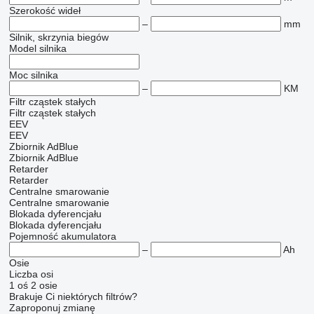
Szerokość wideł
–
mm
Silnik, skrzynia biegów
Model silnika
Moc silnika
–
KM
Filtr cząstek stałych
Filtr cząstek stałych
EEV
EEV
Zbiornik AdBlue
Zbiornik AdBlue
Retarder
Retarder
Centralne smarowanie
Centralne smarowanie
Blokada dyferencjału
Blokada dyferencjału
Pojemność akumulatora
–
Ah
Osie
Liczba osi
1 oś
2 osie
Brakuje Ci niektórych filtrów?
Zaproponuj zmianę