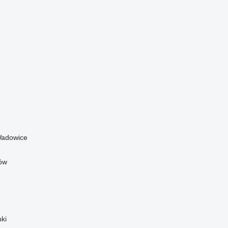
adowice
ów
ki