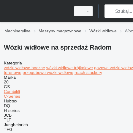
Machineryline
Maszyny magazynowe
Wózki widłowe
Wóz
Wózki widłowe na sprzedaż Radom
Kategoria
wózki widłowe boczne
wózki widłowe trójkołowe
gazowe wózki widło
terenowe
przegubowe wózki widłowe
reach stackery
Marka
20
GS
Combilift
C-Series
Hubtex
DQ
H-series
JCB
TLT
Jungheinrich
TFG