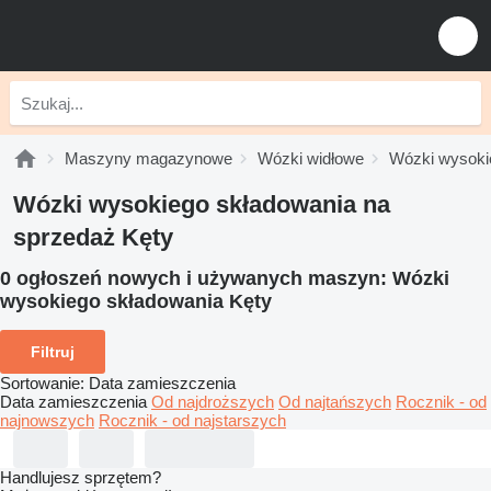
Maszyny magazynowe
Wózki widłowe
Wózki wysoki
Wózki wysokiego składowania na
sprzedaż Kęty
0 ogłoszeń nowych i używanych maszyn:
Wózki
wysokiego składowania Kęty
Filtruj
Sortowanie
:
Data zamieszczenia
Data zamieszczenia
Od najdroższych
Od najtańszych
Rocznik - od
najnowszych
Rocznik - od najstarszych
Handlujesz sprzętem?