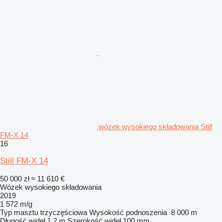
wózek wysokiego składowania Still
FM-X 14
16
Still FM-X 14
50 000 zł
≈ 11 610 €
Wózek wysokiego składowania
2019
1 572 m/g
Typ masztu
trzyczęściowa
Wysokość podnoszenia
8 000 m
Długość wideł
1,2 m
Szerokość wideł
100 mm