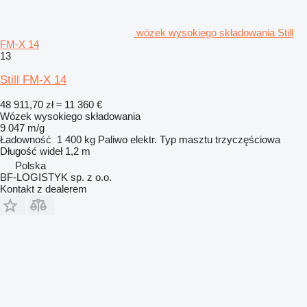
wózek wysokiego składowania Still
FM-X 14
13
Still FM-X 14
48 911,70 zł
≈ 11 360 €
Wózek wysokiego składowania
9 047 m/g
Ładowność
1 400 kg
Paliwo
elektr.
Typ masztu
trzyczęściowa
Długość wideł
1,2 m
Polska
BF-LOGISTYK sp. z o.o.
Kontakt z dealerem