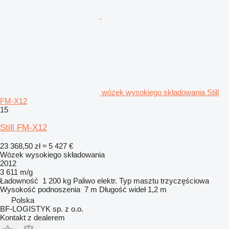
wózek wysokiego składowania Still
FM-X12
15
Still FM-X12
23 368,50 zł
≈ 5 427 €
Wózek wysokiego składowania
2012
3 611 m/g
Ładowność
1 200 kg
Paliwo
elektr.
Typ masztu
trzyczęściowa
Wysokość podnoszenia
7 m
Długość wideł
1,2 m
Polska
BF-LOGISTYK sp. z o.o.
Kontakt z dealerem