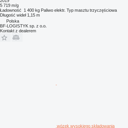
2019
5 719 m/g
Ładowność
1 400 kg
Paliwo
elektr.
Typ masztu
trzyczęściowa
Długość wideł
1,15 m
Polska
BF-LOGISTYK sp. z o.o.
Kontakt z dealerem
wózek wysokiego składowania