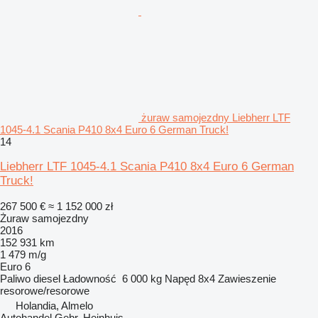
żuraw samojezdny Liebherr LTF
1045-4.1 Scania P410 8x4 Euro 6 German Truck!
14
Liebherr LTF 1045-4.1 Scania P410 8x4 Euro 6 German
Truck!
267 500 €
≈ 1 152 000 zł
Żuraw samojezdny
2016
152 931 km
1 479 m/g
Euro 6
Paliwo
diesel
Ładowność
6 000 kg
Napęd
8x4
Zawieszenie
resorowe/resorowe
Holandia, Almelo
Autohandel Gebr. Heinhuis