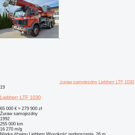
żuraw samojezdny Liebherr LTF 1030
19
Liebherr LTF 1030
65 000 €
≈ 279 900 zł
Żuraw samojezdny
1992
255 000 km
16 270 m/g
Marka dźwigu
Liebherr
Wysokość podnoszenia
26 m