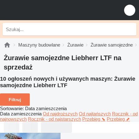
Maszyny budowlane
Żurawie
Żurawie samojezdne
Żurawie samojezdne Liebherr LTF na
sprzedaż
10 ogłoszeń nowych i używanych maszyn:
Żurawie
samojezdne Liebherr LTF
Filtruj
Sortowanie
:
Data zamieszczenia
Data zamieszczenia
Od najdroższych
Od najtańszych
Rocznik - od
najnowszych
Rocznik - od najstarszych
Przebieg ⬊
Przebieg ⬈