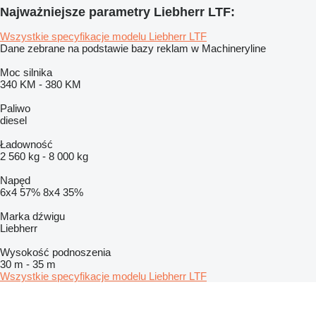
Najważniejsze parametry Liebherr LTF:
Wszystkie specyfikacje modelu Liebherr LTF
Dane zebrane na podstawie bazy reklam w Machineryline
Moc silnika
340 KM
-
380 KM
Paliwo
diesel
Ładowność
2 560 kg
-
8 000 kg
Napęd
6x4
57%
8x4
35%
Marka dźwigu
Liebherr
Wysokość podnoszenia
30 m
-
35 m
Wszystkie specyfikacje modelu Liebherr LTF