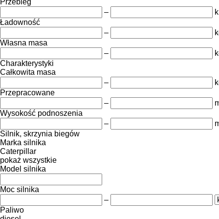
Przebieg
–
Ładowność
–
k
Własna masa
–
k
Charakterystyki
Całkowita masa
–
k
Przepracowane
–
m
Wysokość podnoszenia
–
Silnik, skrzynia biegów
Marka silnika
Caterpillar
pokaż wszystkie
Model silnika
Moc silnika
–
Paliwo
diesel