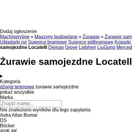
Dodaj ogłoszenie
Machineryline
»
Maszyny budowlane
»
Żurawie
»
Żurawie sam
Układarki rur
Suwnice bramowe
Suwnice półbramowe
Koparki
samojezdne Locatelli
Demag
Grove
Liebherr
LiuGong
Merced
Żurawie samojezdne Locatell
Kategoria
dźwigi terenowe
żurawie samojezdne
pokaż wszystkie
Marka
Nie znaleziono wyników dla tego zapytania
Astra
Atlas
Bumar
DS
Böcker
AHK
AK