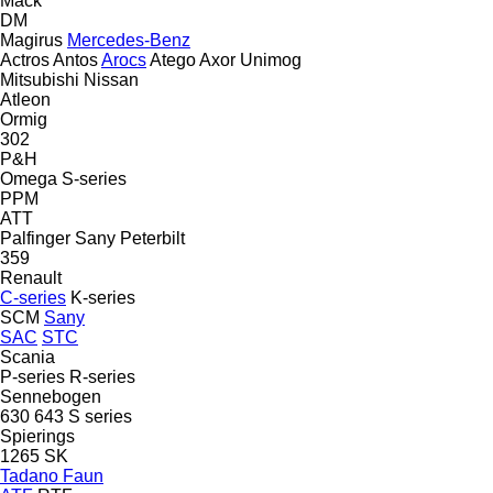
Mack
DM
Magirus
Mercedes-Benz
Actros
Antos
Arocs
Atego
Axor
Unimog
Mitsubishi
Nissan
Atleon
Ormig
302
P&H
Omega
S-series
PPM
ATT
Palfinger Sany
Peterbilt
359
Renault
C-series
K-series
SCM
Sany
SAC
STC
Scania
P-series
R-series
Sennebogen
630
643
S series
Spierings
1265
SK
Tadano Faun