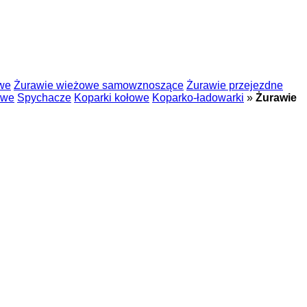
we
Żurawie wieżowe samowznoszące
Żurawie przejezdne
owe
Spychacze
Koparki kołowe
Koparko-ładowarki
»
Żurawie