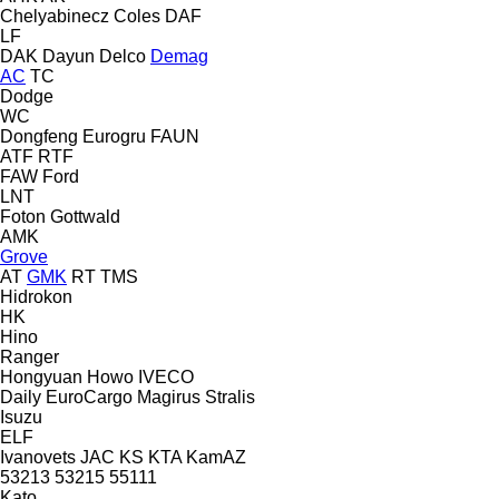
Chelyabinecz
Coles
DAF
LF
DAK
Dayun
Delco
Demag
AC
TC
Dodge
WC
Dongfeng
Eurogru
FAUN
ATF
RTF
FAW
Ford
LNT
Foton
Gottwald
AMK
Grove
AT
GMK
RT
TMS
Hidrokon
HK
Hino
Ranger
Hongyuan
Howo
IVECO
Daily
EuroCargo
Magirus
Stralis
Isuzu
ELF
Ivanovets
JAC
KS
KTA
KamAZ
53213
53215
55111
Kato