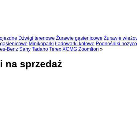
ojezdne
Dźwigi terenowe
Żurawie gąsienicowe
Żurawie wieżo
 gąsienicowe
Minikoparki
Ładowarki kołowe
Podnośniki nożyc
es-Benz
Sany
Tadano
Terex
XCMG
Zoomlion
»
i na sprzedaż