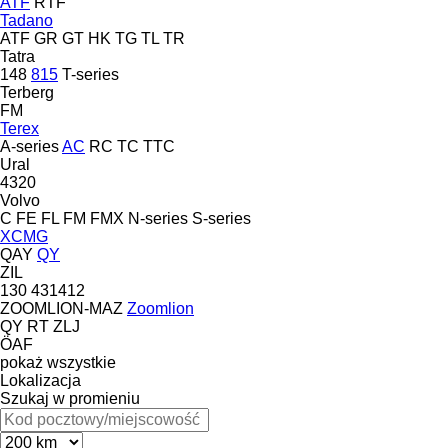
ATF
RTF
Tadano
ATF
GR
GT
HK
TG
TL
TR
Tatra
148
815
T-series
Terberg
FM
Terex
A-series
AC
RC
TC
TTC
Ural
4320
Volvo
C
FE
FL
FM
FMX
N-series
S-series
XCMG
QAY
QY
ZIL
130
431412
ZOOMLION-MAZ
Zoomlion
QY
RT
ZLJ
ÖAF
pokaż wszystkie
Lokalizacja
Szukaj w promieniu