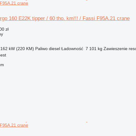
i F95A.21 crane
o 160 E22K tipper / 60 tho. km!!! / Fassi F95A.21 crane
00 zł
ny
162 kW (220 KM)
Paliwo
diesel
Ładowność
7 101 kg
Zawieszenie
res
est
em
i F95A.21 crane