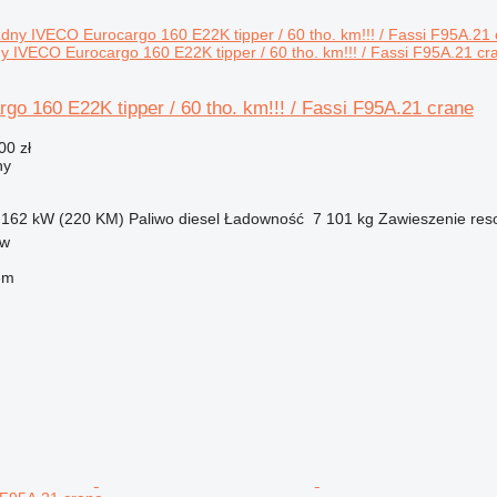
 IVECO Eurocargo 160 E22K tipper / 60 tho. km!!! / Fassi F95A.21 cr
o 160 E22K tipper / 60 tho. km!!! / Fassi F95A.21 crane
00 zł
ny
162 kW (220 KM)
Paliwo
diesel
Ładowność
7 101 kg
Zawieszenie
res
ów
em