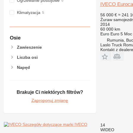
Ogrzewanie postojowe
IVECO Eurocarg
Klimatyzacja
56 000 €
≈ 241 1
Żuraw samojezd
2014
60 000 km
Euro
Euro 5
Moc
Osie
Rumunia, Buc
Laslo Truck Rom
Zawieszenie
Kontakt z dealer
Liczba osi
Napęd
Brakuje Ci niektórych filtrów?
Zaproponuj zmianę
Szczegóły dotyczące marki IVECO
14
WIDEO