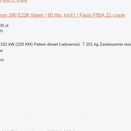
i F95A.21 crane
o 160 E22K tipper / 60 tho. km!!! / Fassi F95A.21 crane
00 zł
ny
162 kW (220 KM)
Paliwo
diesel
Ładowność
7 101 kg
Zawieszenie
res
ów
em