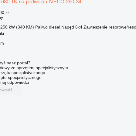
y 680 TK na podwoziu IVECO 260-34
00 zł
ny
250 kW (340 KM)
Paliwo
diesel
Napęd
6x4
Zawieszenie
resorowe/res
iki
em
byś nasz portal?
niowy ze sprzętem specjalistycznym
rzętu specjalistycznego
ętu specjalistycznego
nej odpowiedzi
owiedź