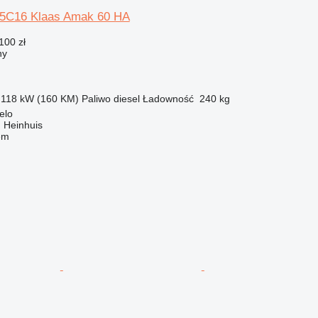
65C16 Klaas Amak 60 HA
100 zł
ny
118 kW (160 KM)
Paliwo
diesel
Ładowność
240 kg
elo
 Heinhuis
em