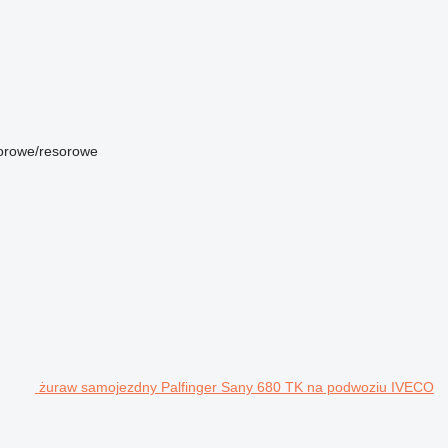
orowe/resorowe
żuraw samojezdny Palfinger Sany 680 TK na podwoziu IVECO