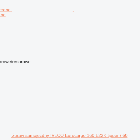
ane
orowe/resorowe
żuraw samojezdny IVECO Eurocargo 160 E22K tipper / 60