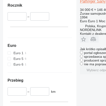
Palfinger San
Rocznik
34 000 €
≈ 146 4
Żuraw samojezd
–
1994
Euro
Euro 1
Moc
Polska, Krupn
NORDENLINK
Kontakt z dealer
Euro
Jak krótko opisał
portal ogłosze
Euro 1
sprzedawca sp
Euro 5
producent sprz
nie ma popraw
Euro 6
Wybierz odp
Przebieg
–
km