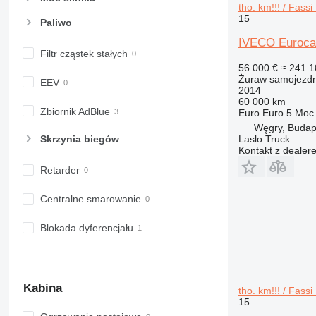
tho. km!!! / Fass
15
Paliwo
IVECO Eurocarg
Filtr cząstek stałych
56 000 €
≈ 241 1
Żuraw samojezd
EEV
2014
60 000 km
Zbiornik AdBlue
Euro
Euro 5
Moc
Węgry, Budap
Laslo Truck
Skrzynia biegów
Kontakt z dealer
Retarder
Centralne smarowanie
Blokada dyferencjału
Kabina
tho. km!!! / Fass
15