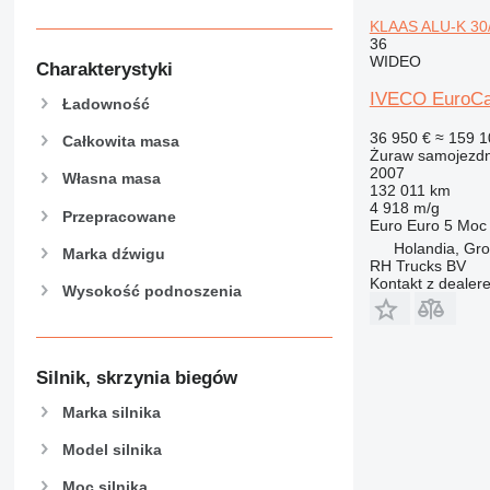
KLAAS ALU-K 3
36
WIDEO
Charakterystyki
IVECO EuroC
Ładowność
36 950 €
≈ 159 1
Całkowita masa
Żuraw samojezd
2007
Własna masa
132 011 km
4 918 m/g
Przepracowane
Euro
Euro 5
Moc
Holandia, Gr
Marka dźwigu
RH Trucks BV
Kontakt z dealer
Wysokość podnoszenia
Silnik, skrzynia biegów
Marka silnika
Model silnika
Moc silnika