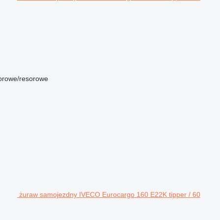
orowe/resorowe
żuraw samojezdny IVECO Eurocargo 160 E22K tipper / 60