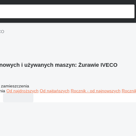
CO
 nowych i używanych maszyn:
Żurawie IVECO
 zamieszczenia
nia
Od najdroższych
Od najtańszych
Rocznik - od najnowszych
Rocznik