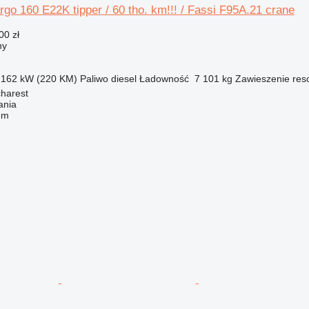
o 160 E22K tipper / 60 tho. km!!! / Fassi F95A.21 crane
00 zł
ny
162 kW (220 KM)
Paliwo
diesel
Ładowność
7 101 kg
Zawieszenie
res
harest
ania
em