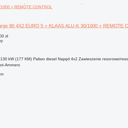
0/1000 + REMOTE CONTROL
argo 90 4X2 EURO 5 + KLAAS ALU-K 30/1000 + REMOTE
00 zł
ny
130 kW (177 KM)
Paliwo
diesel
Napęd
4x2
Zawieszenie
resorowe/res
oot-Ammers
em