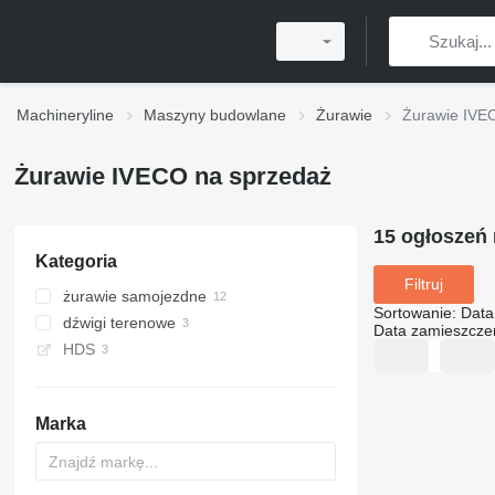
Machineryline
Maszyny budowlane
Żurawie
Żurawie IVE
Żurawie IVECO na sprzedaż
15 ogłoszeń
Kategoria
Filtruj
żurawie samojezdne
Sortowanie
:
Data
dźwigi terenowe
Data zamieszcze
HDS
Marka