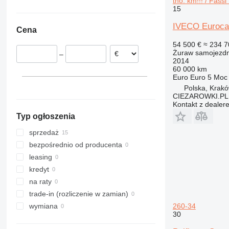
tho. km!!! / Fass
Rumunia
15
Holandia
IVECO Eurocarg
Cena
Węgry
54 500 €
≈ 234 7
Chorwacja
Żuraw samojezd
–
Włochy
2014
60 000 km
Niemcy
Euro
Euro 5
Moc
Polska, Krak
CIEZAROWKI.PL
Kontakt z dealer
Typ ogłoszenia
sprzedaż
bezpośrednio od producenta
leasing
kredyt
na raty
trade-in (rozliczenie w zamian)
260-34
wymiana
30