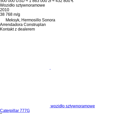
500 000 USD
≈ 1 863 000 zł
≈ 432 800 €
Wozidło sztywnoramowe
2010
38 768 m/g
Meksyk, Hermosillo Sonora
Arrendadora Construplan
Kontakt z dealerem
wozidło sztywnoramowe
Caterpillar 777G