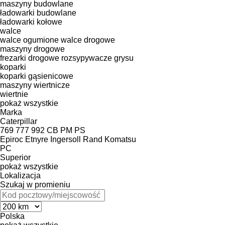
maszyny budowlane
ładowarki budowlane
ładowarki kołowe
walce
walce ogumione
walce drogowe
maszyny drogowe
frezarki drogowe
rozsypywacze grysu
koparki
koparki gąsienicowe
maszyny wiertnicze
wiertnie
pokaż wszystkie
Marka
Caterpillar
769
777
992
CB
PM
PS
Epiroc
Etnyre
Ingersoll Rand
Komatsu
PC
Superior
pokaż wszystkie
Lokalizacja
Szukaj w promieniu
Polska