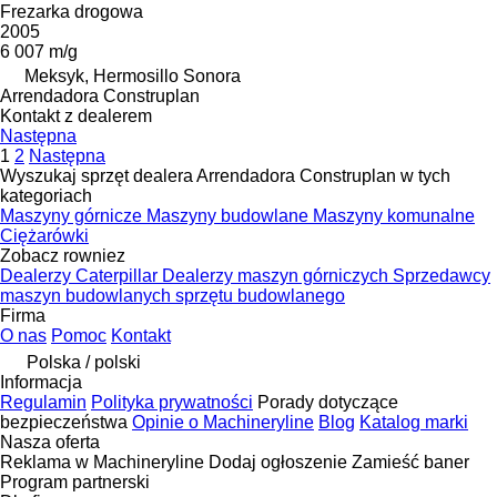
Frezarka drogowa
2005
6 007 m/g
Meksyk, Hermosillo Sonora
Arrendadora Construplan
Kontakt z dealerem
Następna
1
2
Następna
Wyszukaj sprzęt dealera Arrendadora Construplan w tych
kategoriach
Maszyny górnicze
Maszyny budowlane
Maszyny komunalne
Ciężarówki
Zobacz rowniez
Dealerzy Caterpillar
Dealerzy maszyn górniczych
Sprzedawcy
maszyn budowlanych sprzętu budowlanego
Firma
O nas
Pomoc
Kontakt
Polska / polski
Informacja
Regulamin
Polityka prywatności
Porady dotyczące
bezpieczeństwa
Opinie o Machineryline
Blog
Katalog marki
Nasza oferta
Reklama w Machineryline
Dodaj ogłoszenie
Zamieść baner
Program partnerski