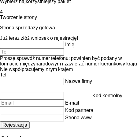
Wybierz najkorzystniejszy pakiet
4
Tworzenie strony
Strona sprzedaży gotowa
Już teraz złóż wniosek o rejestrację!
Imię
Proszę sprawdź numer telefonu: powinien być podany w
formacie międzynarodowym i zawierać numer kierunkowy kraju
Nie współpracujemy z tym krajem
Tel
Nazwa firmy
Kod kontrolny
E-mail
Kod partnera
Strona www
Rejestracja