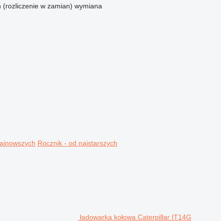
n (rozliczenie w zamian)
wymiana
najnowszych
Rocznik - od najstarszych
ładowarka kołowa Caterpillar IT14G