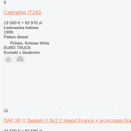
6
Caterpillar IT14G
19 500 €
≈ 83 970 zł
Ładowarka kołowa
1999
Paliwo
diesel
Polska, Kotowa Wola
EURO TRUCK
Kontakt z dealerem
11
DAF XF !! Tandem !! 6x2 !! import France + przyczepa fir
21 500 €
≈ 92 580 zł