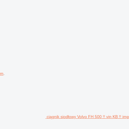
em
.
ciągnik siodłowy Volvo FH 500 !! vin KB !! im