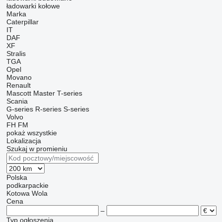
ładowarki kołowe
Marka
Caterpillar
IT
DAF
XF
Stralis
TGA
Opel
Movano
Renault
Mascott
Master
T-series
Scania
G-series
R-series
S-series
Volvo
FH
FM
pokaż wszystkie
Lokalizacja
Szukaj w promieniu
Polska
podkarpackie
Kotowa Wola
Cena
–
Typ ogłoszenia