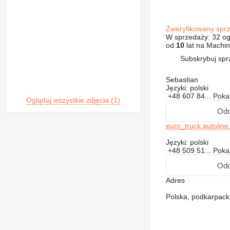
Zweryfikowany sp
W sprzedaży:
32 og
od
10
lat na Machin
Subskrybuj sp
Sebastian
Języki:
polski
+48 607 84...
Pok
Oglądaj wszystkie zdjęcia (1)
Od
euro_truck.autoline.
Języki:
polski
+48 509 51...
Pok
Od
Adres
Polska, podkarpac