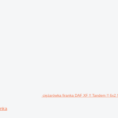
ciężarówka firanka DAF XF !! Tandem !! 6x2 !
anka