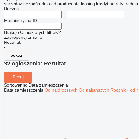
sprzedaż
bezpośrednio od producenta
leasing
kredyt
na raty
trade-i
Rocznik
–
Machineryline ID
Brakuje Ci niektórych filtrów?
Zaproponuj zmianę
Rezultat:
-
pokaż
32 ogłoszenia:
Rezultat
Filtruj
Sortowanie
:
Data zamieszczenia
Data zamieszczenia
Od najdroższych
Od najtańszych
Rocznik - od 