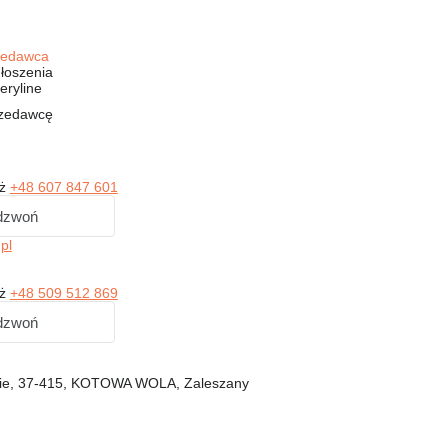
rzedawca
łoszenia
eryline
rzedawcę
aż
+48 607 847 601
dzwoń
pl
aż
+48 509 512 869
dzwoń
kie, 37-415, KOTOWA WOLA, Zaleszany