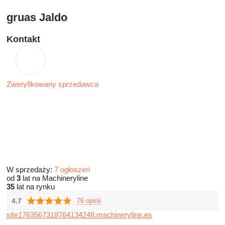
gruas Jaldo
Kontakt
Zweryfikowany sprzedawca
W sprzedaży:
7 ogłoszeń
od
3
lat na Machineryline
35
lat na rynku
4.7
76 opinii
site1763567318764134248.machineryline.es