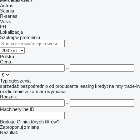
Mercedes-Benz
Actros
Scania
R-series
Volvo
FH
Lokalizacja
Szukaj w promieniu
Polska
Cena
–
Typ ogłoszenia
sprzedaż
bezpośrednio od producenta
leasing
kredyt
na raty
trade-in
(rozliczenie w zamian)
wymiana
Rocznik
–
Machineryline ID
Brakuje Ci niektórych filtrów?
Zaproponuj zmianę
Rezultat:
-