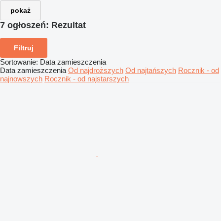
pokaż
7 ogłoszeń:
Rezultat
Filtruj
Sortowanie
:
Data zamieszczenia
Data zamieszczenia
Od najdroższych
Od najtańszych
Rocznik - od
najnowszych
Rocznik - od najstarszych