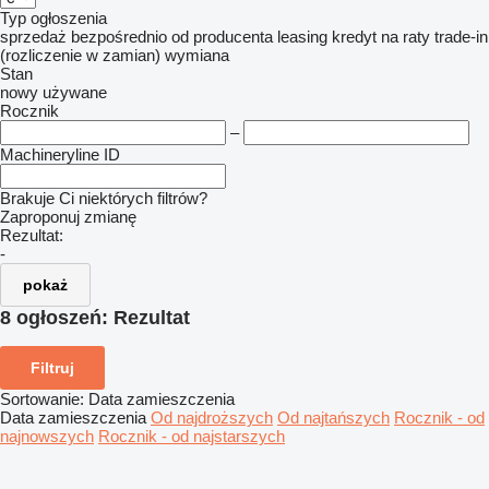
Typ ogłoszenia
sprzedaż
bezpośrednio od producenta
leasing
kredyt
na raty
trade-in
(rozliczenie w zamian)
wymiana
Stan
nowy
używane
Rocznik
–
Machineryline ID
Brakuje Ci niektórych filtrów?
Zaproponuj zmianę
Rezultat:
-
pokaż
8 ogłoszeń:
Rezultat
Filtruj
Sortowanie
:
Data zamieszczenia
Data zamieszczenia
Od najdroższych
Od najtańszych
Rocznik - od
najnowszych
Rocznik - od najstarszych