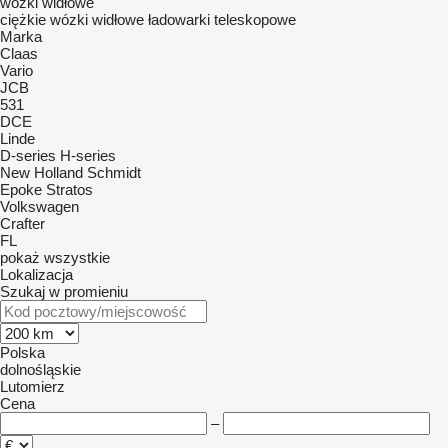
wózki widłowe
ciężkie wózki widłowe
ładowarki teleskopowe
Marka
Claas
Vario
JCB
531
DCE
Linde
D-series
H-series
New Holland
Schmidt
Epoke
Stratos
Volkswagen
Crafter
FL
pokaż wszystkie
Lokalizacja
Szukaj w promieniu
Polska
dolnośląskie
Lutomierz
Cena
–