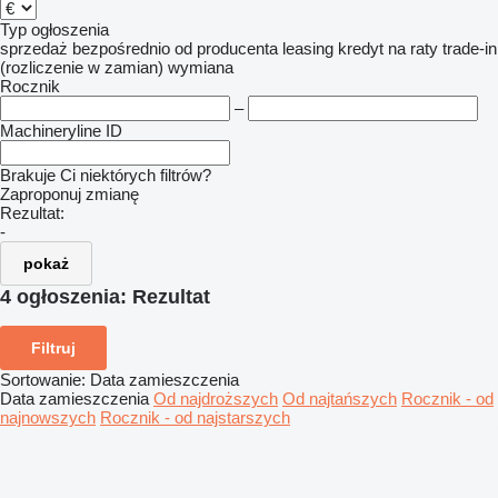
Typ ogłoszenia
sprzedaż
bezpośrednio od producenta
leasing
kredyt
na raty
trade-in
(rozliczenie w zamian)
wymiana
Rocznik
–
Machineryline ID
Brakuje Ci niektórych filtrów?
Zaproponuj zmianę
Rezultat:
-
pokaż
4 ogłoszenia:
Rezultat
Filtruj
Sortowanie
:
Data zamieszczenia
Data zamieszczenia
Od najdroższych
Od najtańszych
Rocznik - od
najnowszych
Rocznik - od najstarszych