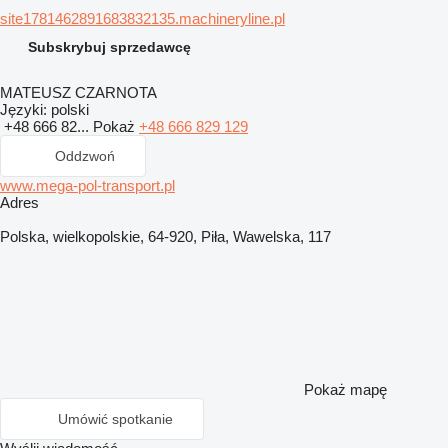
site1781462891683832135.machineryline.pl
Subskrybuj sprzedawcę
MATEUSZ CZARNOTA
Języki:
polski
+48 666 82...
Pokaż
+48 666 829 129
Oddzwoń
www.mega-pol-transport.pl
Adres
Polska, wielkopolskie, 64-920, Piła, Wawelska, 117
Pokaż mapę
Umówić spotkanie