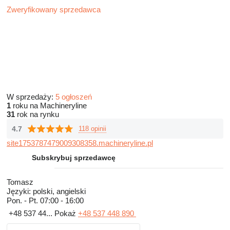
Zweryfikowany sprzedawca
W sprzedaży:
5 ogłoszeń
1
roku na Machineryline
31
rok na rynku
4.7
118 opinii
site1753787479009308358.machineryline.pl
Subskrybuj sprzedawcę
Tomasz
Języki:
polski, angielski
Pon. - Pt.
07:00 - 16:00
+48 537 44...
Pokaż
+48 537 448 890