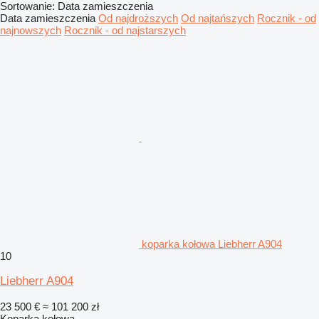
Sortowanie
:
Data zamieszczenia
Data zamieszczenia
Od najdroższych
Od najtańszych
Rocznik - od
najnowszych
Rocznik - od najstarszych
koparka kołowa Liebherr A904
10
Liebherr A904
23 500 €
≈ 101 200 zł
Koparka kołowa