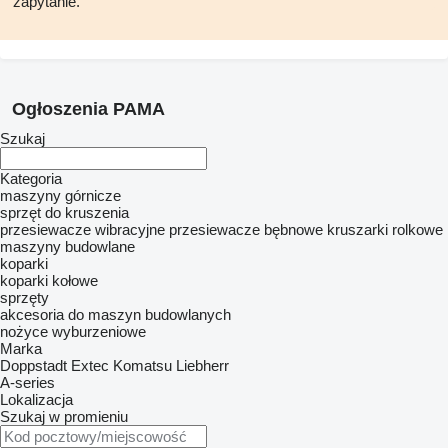
zapytanie.
Ogłoszenia PAMA
Szukaj
Kategoria
maszyny górnicze
sprzęt do kruszenia
przesiewacze wibracyjne
przesiewacze bębnowe
kruszarki rolkowe
maszyny budowlane
koparki
koparki kołowe
sprzęty
akcesoria do maszyn budowlanych
nożyce wyburzeniowe
Marka
Doppstadt
Extec
Komatsu
Liebherr
A-series
Lokalizacja
Szukaj w promieniu