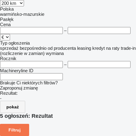
Polska
warmińsko-mazurskie
Pasłęk
Cena
–
Typ ogłoszenia
sprzedaż
bezpośrednio od producenta
leasing
kredyt
na raty
trade-in
(rozliczenie w zamian)
wymiana
Rocznik
–
Machineryline ID
Brakuje Ci niektórych filtrów?
Zaproponuj zmianę
Rezultat:
-
pokaż
5 ogłoszeń:
Rezultat
Filtruj