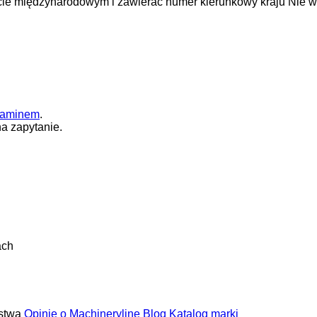
cie międzynarodowym i zawierać numer kierunkowy kraju
Nie w
laminem
.
a zapytanie.
ach
stwa
Opinie o Machineryline
Blog
Katalog marki