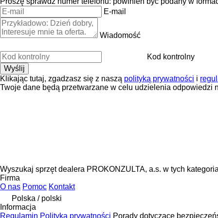
Proszę sprawdź numer telefonu: powinien być podany w forma
E-mail
Wiadomość
Kod kontrolny
Klikając tutaj, zgadzasz się z naszą
polityką prywatności
i
regu
Twoje dane będą przetwarzane w celu udzielenia odpowiedzi n
Wyszukaj sprzęt dealera PROKONZULTA, a.s. w tych kategori
Firma
O nas
Pomoc
Kontakt
Polska / polski
Informacja
Regulamin
Polityka prywatności
Porady dotyczące bezpieczeń