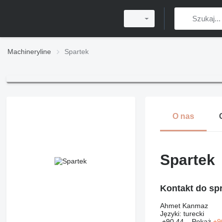
Machineryline
Spartek
O nas
Spartek
Kontakt do sp
Ahmet Kanmaz
Języki:
turecki
+90 44...
Pokaż
+9