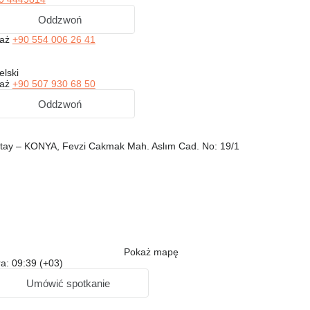
Oddzwoń
każ
+90 554 006 26 41
elski
każ
+90 507 930 68 50
Oddzwoń
atay – KONYA, Fevzi Cakmak Mah. Aslım Cad. No: 19/1
Pokaż mapę
a: 09:39 (+03)
Umówić spotkanie