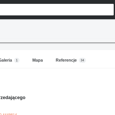
Galeria
Mapa
Referencje
1
34
rzedającego
0 4449814