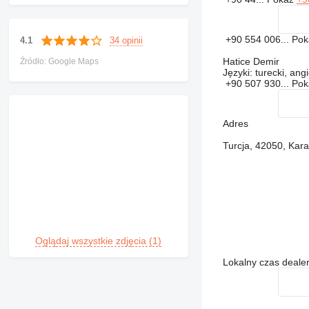
+90 554 006...
Po
34 opinii
4.1
Hatice Demir
Źródło: Google Maps
Języki:
turecki, angi
+90 507 930...
Po
Adres
Turcja, 42050, Kar
Oglądaj wszystkie zdjęcia (1)
Lokalny czas dealer