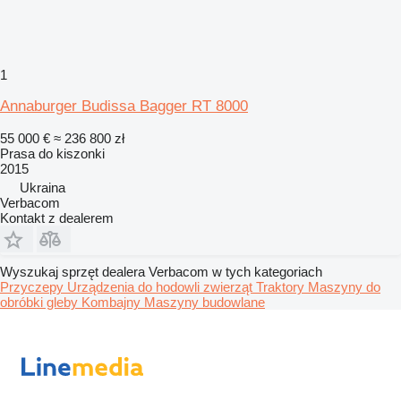
1
Annaburger Budissa Bagger RT 8000
55 000 €
≈ 236 800 zł
Prasa do kiszonki
2015
Ukraina
Verbacom
Kontakt z dealerem
Wyszukaj sprzęt dealera Verbacom w tych kategoriach
Przyczepy
Urządzenia do hodowli zwierząt
Traktory
Maszyny do
obróbki gleby
Kombajny
Maszyny budowlane