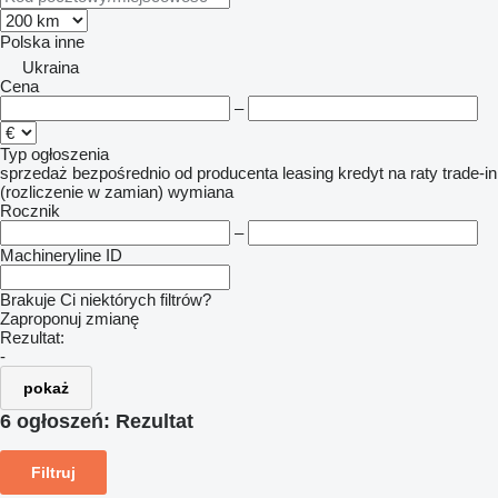
Polska
inne
Ukraina
Cena
–
Typ ogłoszenia
sprzedaż
bezpośrednio od producenta
leasing
kredyt
na raty
trade-in
(rozliczenie w zamian)
wymiana
Rocznik
–
Machineryline ID
Brakuje Ci niektórych filtrów?
Zaproponuj zmianę
Rezultat:
-
pokaż
6 ogłoszeń:
Rezultat
Filtruj