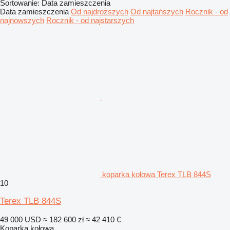
Sortowanie
:
Data zamieszczenia
Data zamieszczenia
Od najdroższych
Od najtańszych
Rocznik - od
najnowszych
Rocznik - od najstarszych
koparka kołowa Terex TLB 844S
10
Terex TLB 844S
49 000 USD
≈ 182 600 zł
≈ 42 410 €
Koparka kołowa