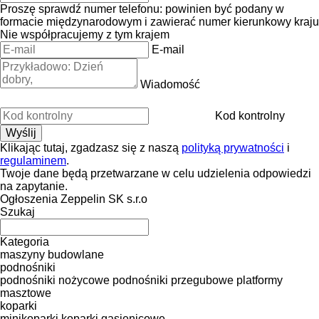
Proszę sprawdź numer telefonu: powinien być podany w
formacie międzynarodowym i zawierać numer kierunkowy kraju
Nie współpracujemy z tym krajem
E-mail
Wiadomość
Kod kontrolny
Klikając tutaj, zgadzasz się z naszą
polityką prywatności
i
regulaminem
.
Twoje dane będą przetwarzane w celu udzielenia odpowiedzi
na zapytanie.
Ogłoszenia Zeppelin SK s.r.o
Szukaj
Kategoria
maszyny budowlane
podnośniki
podnośniki nożycowe
podnośniki przegubowe
platformy
masztowe
koparki
minikoparki
koparki gąsienicowe