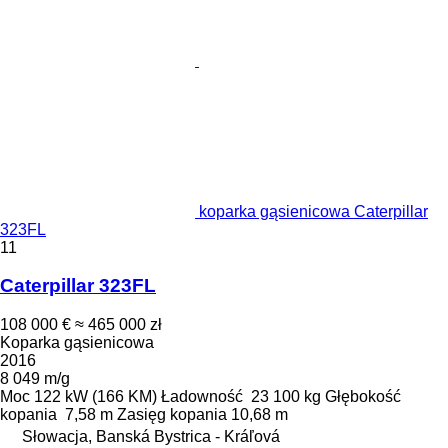
koparka gąsienicowa Caterpillar
323FL
11
Caterpillar 323FL
108 000 €
≈ 465 000 zł
Koparka gąsienicowa
2016
8 049 m/g
Moc
122 kW (166 KM)
Ładowność
23 100 kg
Głębokość
kopania
7,58 m
Zasięg kopania
10,68 m
Słowacja, Banská Bystrica - Kráľová