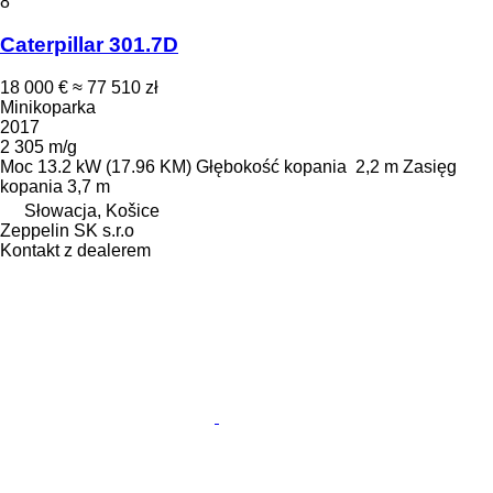
8
Caterpillar 301.7D
18 000 €
≈ 77 510 zł
Minikoparka
2017
2 305 m/g
Moc
13.2 kW (17.96 KM)
Głębokość kopania
2,2 m
Zasięg
kopania
3,7 m
Słowacja, Košice
Zeppelin SK s.r.o
Kontakt z dealerem