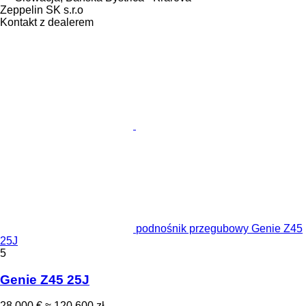
Zeppelin SK s.r.o
Kontakt z dealerem
podnośnik przegubowy Genie Z45
25J
5
Genie Z45 25J
28 000 €
≈ 120 600 zł