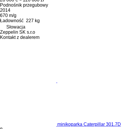
Podnośnik przegubowy
2014
670 m/g
Ładowność
227 kg
Słowacja
Zeppelin SK s.r.o
Kontakt z dealerem
minikoparka Caterpillar 301.7D