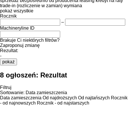
sprzedaż
bezpośrednio od producenta
leasing
kredyt
na raty
trade-in (rozliczenie w zamian)
wymiana
pokaż wszystkie
Rocznik
–
Machineryline ID
Brakuje Ci niektórych filtrów?
Zaproponuj zmianę
Rezultat:
-
pokaż
8 ogłoszeń:
Rezultat
Filtruj
Sortowanie
:
Data zamieszczenia
Data zamieszczenia
Od najdroższych
Od najtańszych
Rocznik
- od najnowszych
Rocznik - od najstarszych