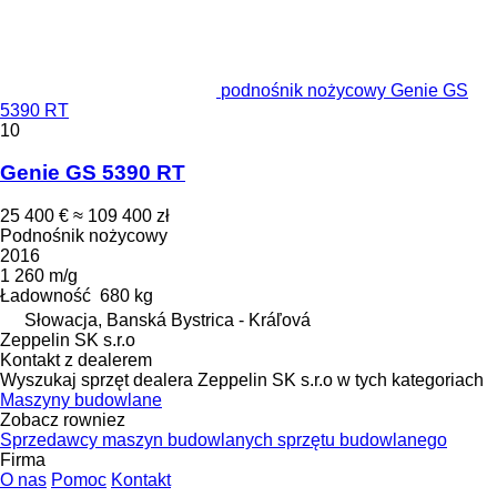
podnośnik nożycowy Genie GS
5390 RT
10
Genie GS 5390 RT
25 400 €
≈ 109 400 zł
Podnośnik nożycowy
2016
1 260 m/g
Ładowność
680 kg
Słowacja, Banská Bystrica - Kráľová
Zeppelin SK s.r.o
Kontakt z dealerem
Wyszukaj sprzęt dealera Zeppelin SK s.r.o w tych kategoriach
Maszyny budowlane
Zobacz rowniez
Sprzedawcy maszyn budowlanych sprzętu budowlanego
Firma
O nas
Pomoc
Kontakt