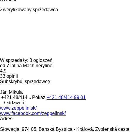
Zweryfikowany sprzedawca
W sprzedaży:
8 ogłoszeń
od
7
lat na Machineryline
4.9
33 opinii
Subskrybuj sprzedawcę
Ján Mikula
+421 48/414...
Pokaż
+421 48/414 99 01
Oddzwoń
www.zeppelin.sk/
www.facebook.com/zeppelinsk/
Adres
Słowacja, 974 05, Banská Bystrica - Kráľová, Zvolenská cesta