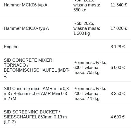
Hammer MCK06 typ A
własna masa:
11 540 €
650 kg
Rok: 2025,
Hammer MCK10- typ A
własna masa:
17 020 €
1 200 kg
Engcon
8 128 €
SID CONCRETE MIXER
Pojemność łyżki:
TORNADO /
600 l, własna
6 000 €
BETONMISCHSCHAUFEL (MBT-
masa: 795 kg
1)
SID Concrete mixer AMR mini 0,3
Pojemność łyżki:
m3 / Betonmischer AMR Mini 0,3
200 l, własna
3 350 €
m2 (M
masa: 275 kg
SID SCREENING BUCKET /
SIEBSCHAUFEL 850mm 0,13 m
4 690 €
(LP-3)