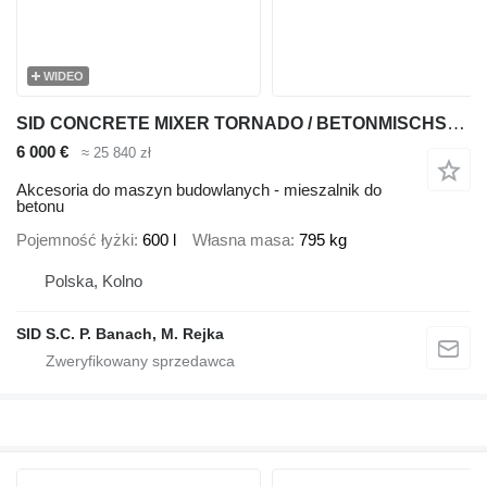
WIDEO
SID CONCRETE MIXER TORNADO / BETONMISCHSCHAUFEL (MBT-1)
6 000 €
≈ 25 840 zł
Akcesoria do maszyn budowlanych - mieszalnik do
betonu
Pojemność łyżki
600 l
Własna masa
795 kg
Polska, Kolno
SID S.C. P. Banach, M. Rejka