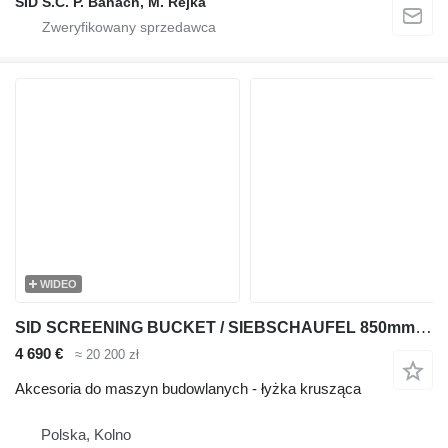
SID S.C. P. Banach, M. Rejka
WIDEO
SID SCREENING BUCKET / SIEBSCHAUFEL 850mm 0,13 m (LP-3)
4 690 €
≈ 20 200 zł
Akcesoria do maszyn budowlanych - łyżka krusząca
Polska, Kolno