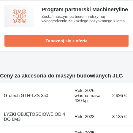
Program partnerski Machineryline
Zostań naszym partnerem i otrzymuj
wynagrodzenie za każdego pozyskanego klienta
Zapoznaj się z ofertą
Ceny za akcesoria do maszyn budowlanych JLG
Rok: 2026,
Grutech GTH-LZS 350
własna masa:
2 996 €
430 kg
ŁYZKI OBJĘTOŚCIOWE OD 4
Rok: 2023
3 135 €
DO 6M3
Rok: 2025,