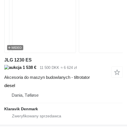
WIDEO
JLG 1230 ES
1 538 €
11 500 DKK
≈ 6 624 zł
Akcesoria do maszyn budowlanych - tiltrotator
diesel
Dania, Tølløse
Klaravik Denmark