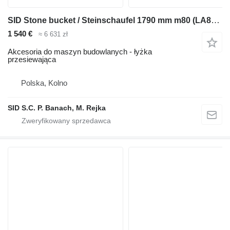
SID Stone bucket / Steinschaufel 1790 mm m80 (LA80-4)
1 540 €
≈ 6 631 zł
Akcesoria do maszyn budowlanych - łyżka
przesiewająca
Polska, Kolno
SID S.C. P. Banach, M. Rejka