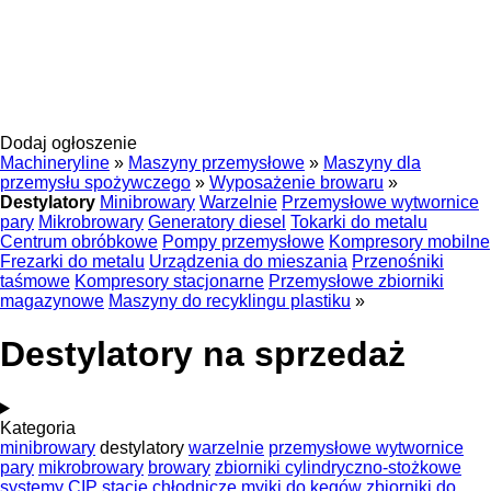
Dodaj ogłoszenie
Machineryline
»
Maszyny przemysłowe
»
Maszyny dla
przemysłu spożywczego
»
Wyposażenie browaru
»
Destylatory
Minibrowary
Warzelnie
Przemysłowe wytwornice
pary
Mikrobrowary
Generatory diesel
Tokarki do metalu
Centrum obróbkowe
Pompy przemysłowe
Kompresory mobilne
Frezarki do metalu
Urządzenia do mieszania
Przenośniki
taśmowe
Kompresory stacjonarne
Przemysłowe zbiorniki
magazynowe
Maszyny do recyklingu plastiku
»
Destylatory na sprzedaż
Kategoria
minibrowary
destylatory
warzelnie
przemysłowe wytwornice
pary
mikrobrowary
browary
zbiorniki cylindryczno-stożkowe
systemy CIP
stacje chłodnicze
myjki do kegów
zbiorniki do