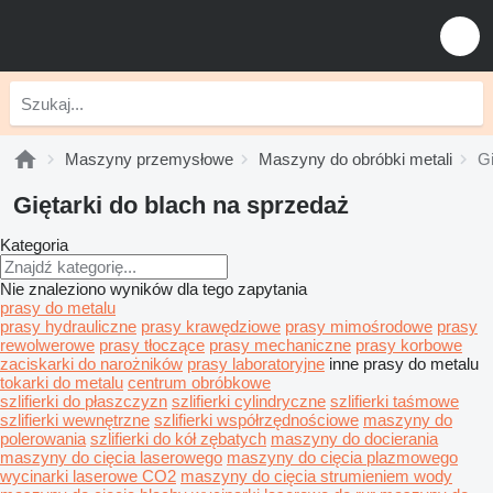
Maszyny przemysłowe
Maszyny do obróbki metali
Gi
Giętarki do blach na sprzedaż
Kategoria
Nie znaleziono wyników dla tego zapytania
prasy do metalu
prasy hydrauliczne
prasy krawędziowe
prasy mimośrodowe
prasy
rewolwerowe
prasy tłoczące
prasy mechaniczne
prasy korbowe
zaciskarki do narożników
prasy laboratoryjne
inne prasy do metalu
tokarki do metalu
centrum obróbkowe
szlifierki do płaszczyzn
szlifierki cylindryczne
szlifierki taśmowe
szlifierki wewnętrzne
szlifierki współrzędnościowe
maszyny do
polerowania
szlifierki do kół zębatych
maszyny do docierania
maszyny do cięcia laserowego
maszyny do cięcia plazmowego
wycinarki laserowe CO2
maszyny do cięcia strumieniem wody