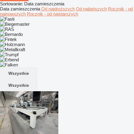
Sortowanie
:
Data zamieszczenia
Data zamieszczenia
Od najdroższych
Od najtańszych
Rocznik - od
najnowszych
Rocznik - od najstarszych
Wszystkie
Wszystkie