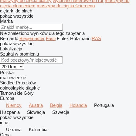
maszyny do cięcia blachy
wycinarki laserowe do rur
maszyny do
cięcia płomieniem
maszyny do cięcia ściernego
giętarki do blach
pokaż wszystkie
Marka
Nie znaleziono wyników dla tego zapytania
Bernardo
Biegemaster
Fasti
Fintek
Holzmann
RAS
pokaż wszystkie
Lokalizacja
Szukaj w promieniu
Polska
mazowieckie
Siedlce
Pruszków
dolnośląskie
śląskie
Tarnowskie Góry
Europa
Niemcy
Austria
Belgia
Holandia
Portugalia
Hiszpania
Słowacja
Szwecja
pokaż wszystkie
inne
Ukraina
Kolumbia
Cena