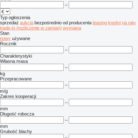
–
Typ ogłoszenia
sprzedaż
aukcja
bezpośrednio od producenta
leasing
kredyt
na raty
trade-in (rozliczenie w zamian)
wymiana
Stan
nowy
używane
Rocznik
–
Charakterystyki
Własna masa
–
kg
Przepracowane
–
m/g
Zakres kooperacji
–
mm
Długość robocza
–
mm
Grubość blachy
–