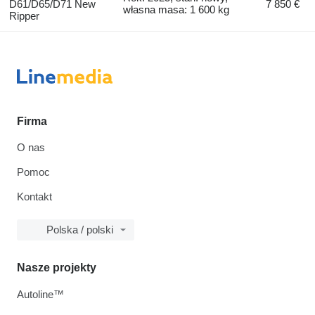
D61/D65/D71 New
7 850 €
własna masa: 1 600 kg
Ripper
Firma
O nas
Pomoc
Kontakt
Polska / polski
Nasze projekty
Autoline™