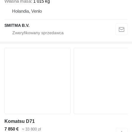
Własna masa
1 015 kg
Holandia, Venlo
SMITMA B.V.
Komatsu D71
7 850 €
≈ 33 800 zł