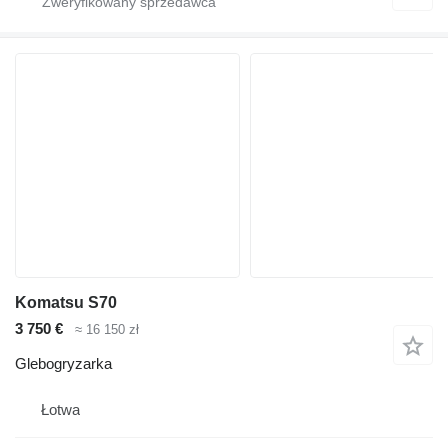
Komatsu S70
3 750 €
≈ 16 150 zł
Glebogryzarka
Łotwa