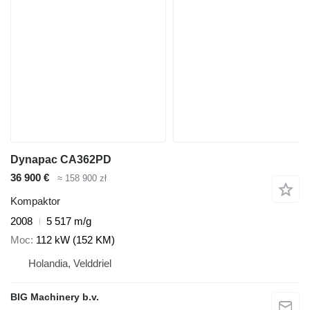
Dynapac CA362PD
36 900 €
≈ 158 900 zł
Kompaktor
2008
5 517 m/g
Moc
112 kW (152 KM)
Holandia, Velddriel
BIG Machinery b.v.