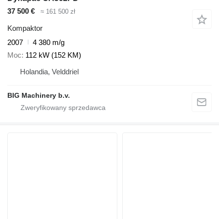
37 500 €
≈ 161 500 zł
Kompaktor
2007
4 380 m/g
Moc
112 kW (152 KM)
Holandia, Velddriel
BIG Machinery b.v.