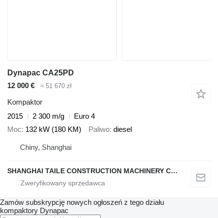
Dynapac CA25PD
12 000 €
≈ 51 670 zł
Kompaktor
2015
2 300 m/g
Euro 4
Moc
132 kW (180 KM)
Paliwo
diesel
Chiny, Shanghai
SHANGHAI TAILE CONSTRUCTION MACHINERY CO.,LID
Zamów subskrypcję nowych ogłoszeń z tego działu
kompaktory
Dynapac