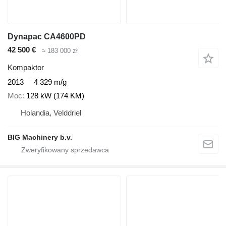
Dynapac CA4600PD
42 500 €
≈ 183 000 zł
Kompaktor
2013
4 329 m/g
Moc
128 kW (174 KM)
Holandia, Velddriel
BIG Machinery b.v.