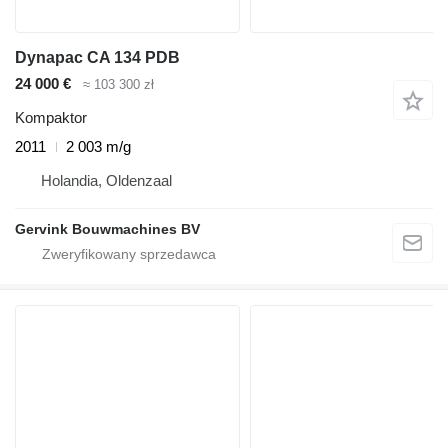
Dynapac CA 134 PDB
24 000 €
≈ 103 300 zł
Kompaktor
2011
2 003 m/g
Holandia, Oldenzaal
Gervink Bouwmachines BV