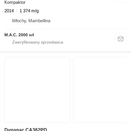
Kompaktor
2014
1 374 m/g
Włochy, Mambellina
M.A.C. 2000 srl
Dynapac CA362PD