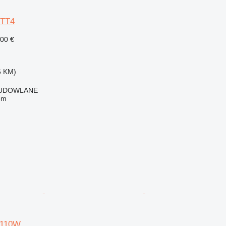
WTT4
900 €
6 KM)
BUDOWLANE
em
 110W