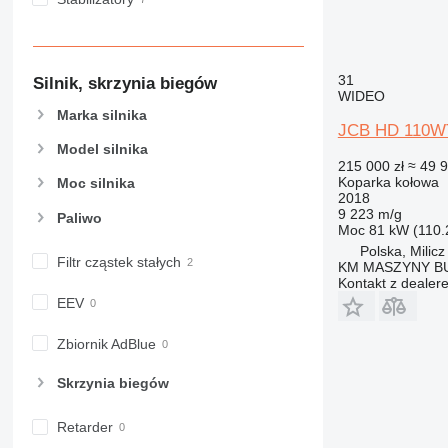
31
Silnik, skrzynia biegów
WIDEO
Marka silnika
JCB HD 110W
Model silnika
215 000 zł
≈ 49 
Koparka kołowa
Moc silnika
2018
9 223 m/g
Paliwo
Moc
81 kW (110.
Polska, Milicz
Filtr cząstek stałych
KM MASZYNY 
Kontakt z dealer
EEV
Zbiornik AdBlue
Skrzynia biegów
Retarder