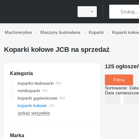
Machineryline
Maszyny budowlane
Koparki
Koparki koło
Koparki kołowe JCB na sprzedaż
125 ogłosze
Kategoria
Filtruj
koparko-ładowarki
Sortowanie
:
Data
minikoparki
Data zamieszcze
koparki gąsienicowe
koparki kołowe
pokaż wszystkie
Marka