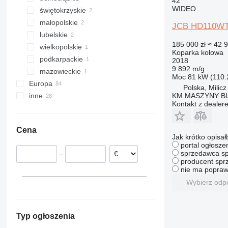
42
WIDEO
świętokrzyskie
Milicz
małopolskie
Bodzentyn
JCB HD110W
lubelskie
Bolechowice
185 000 zł
≈ 42 
wielkopolskie
Nowy Sącz
Lublin
Koparka kołowa
podkarpackie
Zduny
2018
9 892 m/g
mazowieckie
Moc
81 kW (110.
Europa
Kobyłka
Polska, Milicz
KM MASZYNY 
inne
Niemcy
Kontakt z dealer
Holandia
Ukraina
Litwa
Cena
Rumunia
Jak krótko opisał
Hiszpania
portal ogłosze
sprzedawca sp
–
Słowacja
producent sprz
Włochy
nie ma popraw
Francja
Wybierz odp
pokaż wszystkie
Typ ogłoszenia