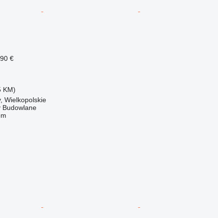
790 €
5 KM)
, Wielkopolskie
 Budowlane
em