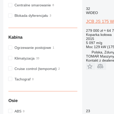
Centralne smarowanie
32
WIDEO
Blokada dyferencjału
JCB JS 175 W
279 000 zł
≈ 64 
Koparka kołowa
Kabina
2015
5 097 m/g
Moc
129 kW (17
Ogrzewanie postojowe
Polska, Zduny
TOMAR Maszyny
Klimatyzacja
Kontakt z dealer
Cruise control (tempomat)
Tachograf
Osie
23
ABS