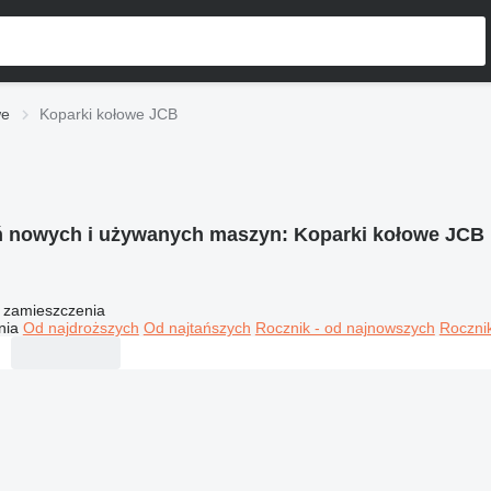
we
Koparki kołowe JCB
ń nowych i używanych maszyn:
Koparki kołowe JCB
 zamieszczenia
nia
Od najdroższych
Od najtańszych
Rocznik - od najnowszych
Rocznik