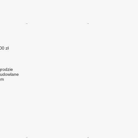
00 zł
grodzie
Budowlane
em