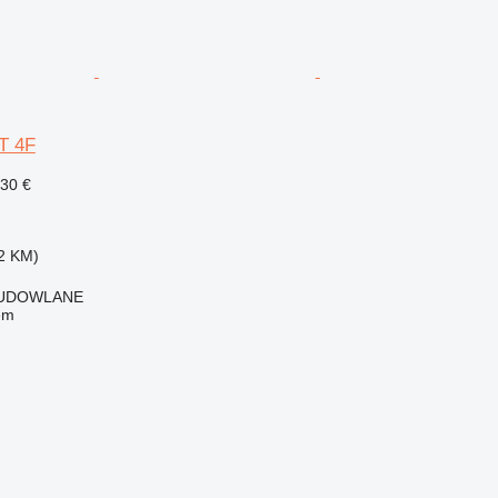
T 4F
930 €
2 KM)
BUDOWLANE
em