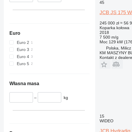
45
JCB JS 175 
245 000 zł
≈ 56 
Koparka kołowa
2018
Euro
7 500 m/g
Moc
129 kW (17
Euro 2
Polska, Milicz
Euro 3
KM MASZYNY 
Euro 4
Kontakt z dealer
Euro 5
Własna masa
–
kg
15
WIDEO
JCB Hydradig