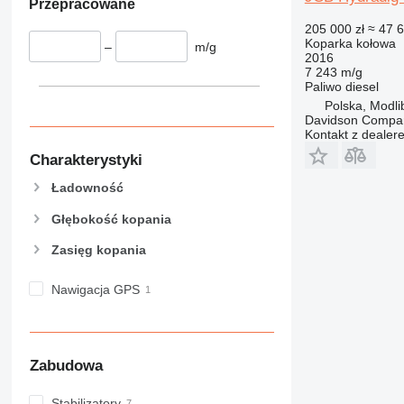
Przepracowane
205 000 zł
≈ 47 
Koparka kołowa
–
m/g
2016
7 243 m/g
Paliwo
diesel
Polska, Modli
Davidson Compan
Kontakt z dealer
Charakterystyki
Ładowność
Głębokość kopania
Zasięg kopania
Nawigacja GPS
Zabudowa
Stabilizatory