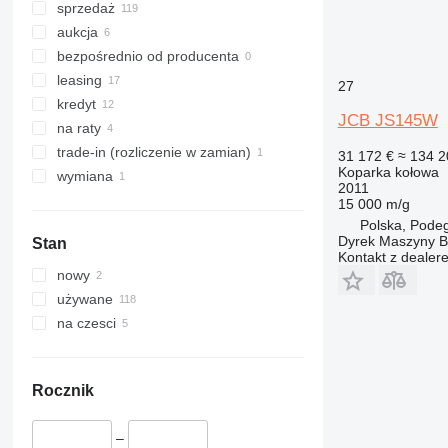
sprzedaż
aukcja
bezpośrednio od producenta
leasing
27
kredyt
JCB JS145W
na raty
trade-in (rozliczenie w zamian)
31 172 €
≈ 134 2
Koparka kołowa
wymiana
2011
15 000 m/g
Polska, Pode
Dyrek Maszyny 
Stan
Kontakt z dealer
nowy
używane
na czesci
Rocznik
–