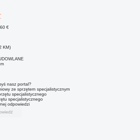
T
960 €
2 KM)
BUDOWLANE
em
byś nasz portal?
niowy ze sprzętem specjalistycznym
rzętu specjalistycznego
ętu specjalistycznego
nej odpowiedzi
owiedź