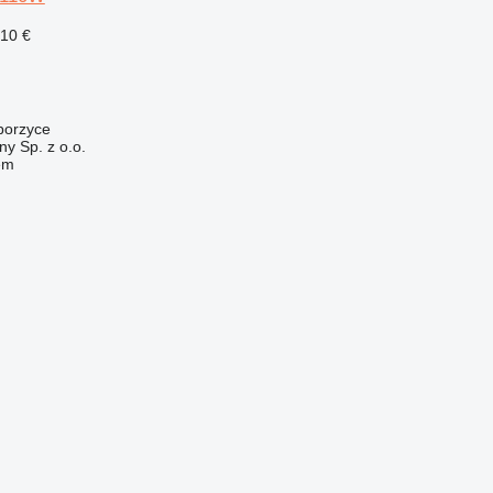
610 €
borzyce
y Sp. z o.o.
em