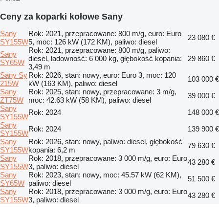
Ceny za koparki kołowe Sany
Sany
Rok: 2021, przepracowane: 800 m/g, euro: Euro
23 080 €
SY155W
5, moc: 126 kW (172 KM), paliwo: diesel
Rok: 2021, przepracowane: 800 m/g, paliwo:
Sany
diesel, ładowność: 6 000 kg, głębokość kopania:
29 860 €
SY65W
3,49 m
Sany Sy
Rok: 2026, stan: nowy, euro: Euro 3, moc: 120
103 000 €
215W
kW (163 KM), paliwo: diesel
Sany
Rok: 2025, stan: nowy, przepracowane: 3 m/g,
39 000 €
ZT75W
moc: 42.63 kW (58 KM), paliwo: diesel
Sany
Rok: 2024
148 000 €
SY155W
Sany
Rok: 2024
139 900 €
SY155W
Sany
Rok: 2026, stan: nowy, paliwo: diesel, głębokość
79 630 €
SY155W
kopania: 6,2 m
Sany
Rok: 2018, przepracowane: 3 000 m/g, euro: Euro
43 280 €
SY155W
3, paliwo: diesel
Sany
Rok: 2023, stan: nowy, moc: 45.57 kW (62 KM),
51 500 €
SY65W
paliwo: diesel
Sany
Rok: 2018, przepracowane: 3 000 m/g, euro: Euro
43 280 €
SY155W
3, paliwo: diesel