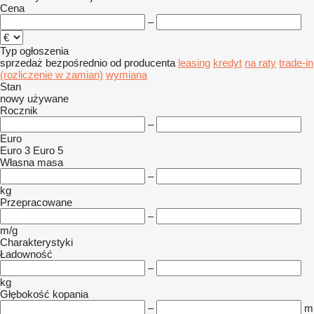
Cena
–
Typ ogłoszenia
sprzedaż
bezpośrednio od producenta
leasing
kredyt
na raty
trade-in
(rozliczenie w zamian)
wymiana
Stan
nowy
używane
Rocznik
–
Euro
Euro 3
Euro 5
Własna masa
–
kg
Przepracowane
–
m/g
Charakterystyki
Ładowność
–
kg
Głębokość kopania
–
m