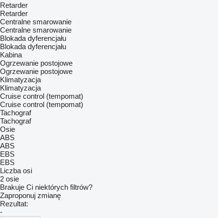
Retarder
Retarder
Centralne smarowanie
Centralne smarowanie
Blokada dyferencjału
Blokada dyferencjału
Kabina
Ogrzewanie postojowe
Ogrzewanie postojowe
Klimatyzacja
Klimatyzacja
Cruise control (tempomat)
Cruise control (tempomat)
Tachograf
Tachograf
Osie
ABS
ABS
EBS
EBS
Liczba osi
2 osie
Brakuje Ci niektórych filtrów?
Zaproponuj zmianę
Rezultat:
-