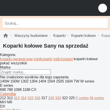
Maszyny budowlane
Koparki
Koparki kołowe
Kopa
Koparki kołowe Sany na sprzedaż
Kategoria
koparki gąsienicowe
minikoparki
midi-koparki
koparki kołowe
pokaż wszystkie
Marka
Nie znaleziono wyników dla tego zapytania
140W
150W
1302
1304
1404
1504
1505
1604
TW
W series
E series
688
788
1088
1188
CX
Caterpillar
212
312
313
314
315
316
317
318
320
322
325
F-series
M-series
MH
NR
DX