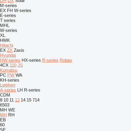
DH
DX
Solar
M-series
EX
FH
W-series
E-series
T series
MHL
W-series
XL
HMK
Hitachi
EX
ZX
Zaxis
Hyundai
HW-series
HX-series
R-series
Robex
4CX
110
JS
Komatsu
PC
PW
WA
KH-series
Liebherr
A-series
LH
R-series
CDM
8
10
11
12
14
15
714
6503
MH
WE
MH
RH
EB
60
SE