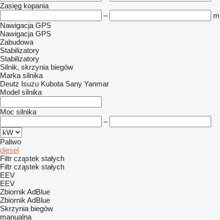
Zasięg kopania
–
m
Nawigacja GPS
Nawigacja GPS
Zabudowa
Stabilizatory
Stabilizatory
Silnik, skrzynia biegów
Marka silnika
Deutz
Isuzu
Kubota
Sany
Yanmar
Model silnika
Moc silnika
–
Paliwo
diesel
Filtr cząstek stałych
Filtr cząstek stałych
EEV
EEV
Zbiornik AdBlue
Zbiornik AdBlue
Skrzynia biegów
manualna