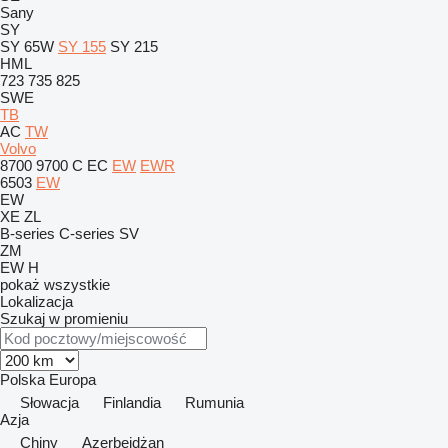
Sany
SY
SY 65W
SY 155
SY 215
HML
723
735
825
SWE
TB
AC
TW
Volvo
8700
9700
C
EC
EW
EWR
6503
EW
EW
XE
ZL
B-series
C-series
SV
ZM
EW
H
pokaż wszystkie
Lokalizacja
Szukaj w promieniu
Polska
Europa
Słowacja
Finlandia
Rumunia
Azja
Chiny
Azerbejdżan