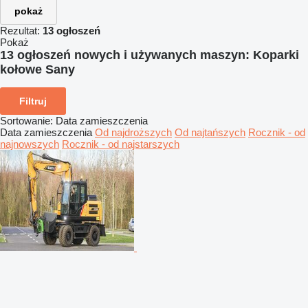
pokaż
Rezultat:
13 ogłoszeń
Pokaż
13 ogłoszeń nowych i używanych maszyn:
Koparki
kołowe Sany
Filtruj
Sortowanie
:
Data zamieszczenia
Data zamieszczenia
Od najdroższych
Od najtańszych
Rocznik - od
najnowszych
Rocznik - od najstarszych