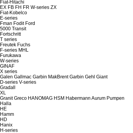
Fiat-Hitachi
EX
FB
FH
FR
W-series
ZX
Fiat-Kobelco
E-series
Fman
Fodit
Ford
5000
Transit
Fortschritt
T series
Freutek
Fuchs
F-series
MHL
Furukawa
W-series
GINAF
X series
Galen
Gallmac
Garbin MakBrent
Garbin
Gehl
Giant
D-series
V-series
Gradall
XL
Granit
Greco
HANOMAG
HSM
Habermann Aurum Pumpen
Halla
HE
Hamm
HD
Hanix
H-series