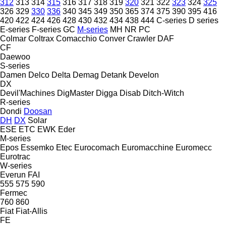
312
313
314
315
316
317
318
319
320
321
322
323
324
325
326
329
330
336
340
345
349
350
365
374
375
390
395
416
420
422
424
426
428
430
432
434
438
444
C-series
D series
E-series
F-series
GC
M-series
MH
NR
PC
Colmar
Coltrax
Comacchio
Conver
Crawler
DAF
CF
Daewoo
S-series
Damen
Delco
Delta
Demag
Detank
Develon
DX
Devil'Machines
DigMaster
Digga
Disab
Ditch-Witch
R-series
Dondi
Doosan
DH
DX
Solar
ESE
ETC
EWK
Eder
M-series
Epos
Essemko
Etec
Eurocomach
Euromacchine
Euromecc
Eurotrac
W-series
Everun
FAI
555
575
590
Fermec
760
860
Fiat
Fiat-Allis
FE