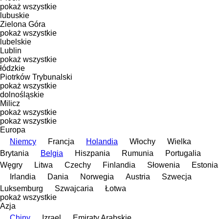
pokaż wszystkie
lubuskie
Zielona Góra
pokaż wszystkie
lubelskie
Lublin
pokaż wszystkie
łódzkie
Piotrków Trybunalski
pokaż wszystkie
dolnośląskie
Milicz
pokaż wszystkie
pokaż wszystkie
Europa
Niemcy
Francja
Holandia
Włochy
Wielka
Brytania
Belgia
Hiszpania
Rumunia
Portugalia
Węgry
Litwa
Czechy
Finlandia
Słowenia
Estonia
Irlandia
Dania
Norwegia
Austria
Szwecja
Luksemburg
Szwajcaria
Łotwa
pokaż wszystkie
Azja
Chiny
Izrael
Emiraty Arabskie