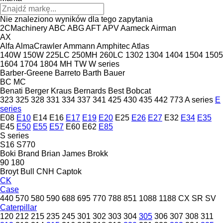
Nie znaleziono wyników dla tego zapytania
2CMachinery
ABC
ABG
AFT
APV
Aameck
Airman
AX
Alfa
AlmaCrawler
Ammann
Amphitec
Atlas
140W
150W
225LC
250MH
260LC
1302
1304
1404
1504
1505
1604
1704
1804
MH
TW
W series
Barber-Greene
Barreto
Barth
Bauer
BC
MC
Benati
Berger Kraus
Bernards
Best
Bobcat
323
325
328
331
334
337
341
425
430
435
442
773
A series
E
series
E08
E10
E14
E16
E17
E19
E20
E25
E26
E27
E32
E34
E35
E45
E50
E55
E57
E60
E62
E85
S series
S16
S770
Boki
Brand
Brian James
Brokk
90
180
Broyt
Bull
CNH
Captok
CK
Case
440
570
580
590
688
695
770
788
851
1088
1188
CX
SR
SV
Caterpillar
120
212
215
235
245
301
302
303
304
305
306
307
308
311