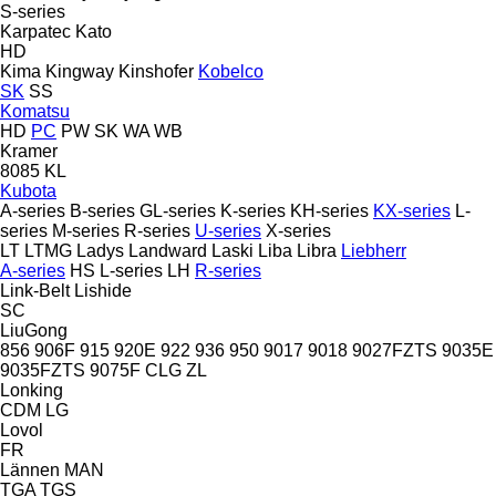
S-series
Karpatec
Kato
HD
Kima
Kingway
Kinshofer
Kobelco
SK
SS
Komatsu
HD
PC
PW
SK
WA
WB
Kramer
8085
KL
Kubota
A-series
B-series
GL-series
K-series
KH-series
KX-series
L-
series
M-series
R-series
U-series
X-series
LT
LTMG
Ladys
Landward
Laski
Liba
Libra
Liebherr
A-series
HS
L-series
LH
R-series
Link-Belt
Lishide
SC
LiuGong
856
906F
915
920E
922
936
950
9017
9018
9027FZTS
9035E
9035FZTS
9075F
CLG
ZL
Lonking
CDM
LG
Lovol
FR
Lännen
MAN
TGA
TGS