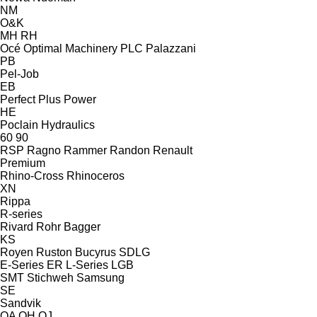
NM
O&K
MH
RH
Océ
Optimal Machinery
PLC
Palazzani
PB
Pel-Job
EB
Perfect
Plus Power
HE
Poclain Hydraulics
60
90
RSP
Ragno
Rammer
Randon
Renault
Premium
Rhino-Cross
Rhinoceros
XN
Rippa
R-series
Rivard
Rohr Bagger
KS
Royen
Ruston Bucyrus
SDLG
E-Series
ER
L-Series
LGB
SMT Stichweh
Samsung
SE
Sandvik
QA
QH
QJ