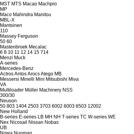
MST
MTS
Macao
Machpro
MP
Maco
Mahindra
Manitou
MBL-X
Mantsinen
110
Massey Ferguson
50
60
Mastenbroek
Mecalac
6
8
10
11
12
14
15
714
Menzi Muck
A-series
Mercedes-Benz
Actros
Antos
Arocs
Atego
MB
Messersi
Minelli
Mini
Mitsubishi
Miva
VA
Multiloader
Müller Machinery
NSS
300/30
Neuson
50
803
1404
2503
3703
6002
6003
6503
12002
New Holland
B-series
E-series
LB
MH
NH
T-series
TC
W-series
WE
Nex
Nicosail
Nissan
Nobas
UB
Nowa
Nuoman