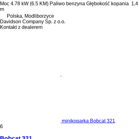
Moc
4.78 kW (6.5 KM)
Paliwo
benzyna
Głębokość kopania
1,4
m
Polska, Modliborzyce
Davidson Company Sp. z o.o.
Kontakt z dealerem
minikoparka Bobcat 321
6
Bobcat 321