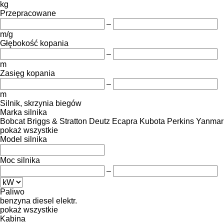
kg
Przepracowane
–
m/g
Głębokość kopania
–
m
Zasięg kopania
–
m
Silnik, skrzynia biegów
Marka silnika
Bobcat
Briggs & Stratton
Deutz
Ecapra
Kubota
Perkins
Yanmar
pokaż wszystkie
Model silnika
Moc silnika
–
Paliwo
benzyna
diesel
elektr.
pokaż wszystkie
Kabina