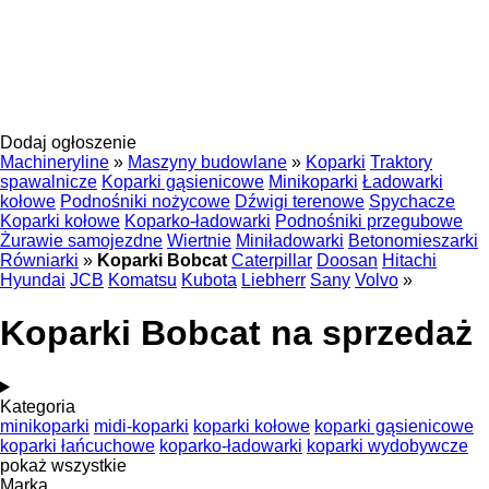
Dodaj ogłoszenie
Machineryline
»
Maszyny budowlane
»
Koparki
Traktory
spawalnicze
Koparki gąsienicowe
Minikoparki
Ładowarki
kołowe
Podnośniki nożycowe
Dźwigi terenowe
Spychacze
Koparki kołowe
Koparko-ładowarki
Podnośniki przegubowe
Żurawie samojezdne
Wiertnie
Miniładowarki
Betonomieszarki
Równiarki
»
Koparki Bobcat
Caterpillar
Doosan
Hitachi
Hyundai
JCB
Komatsu
Kubota
Liebherr
Sany
Volvo
»
Koparki Bobcat na sprzedaż
Kategoria
minikoparki
midi-koparki
koparki kołowe
koparki gąsienicowe
koparki łańcuchowe
koparko-ładowarki
koparki wydobywcze
pokaż wszystkie
Marka