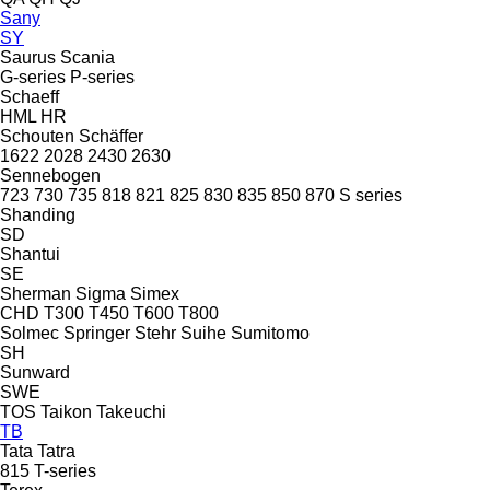
Sany
SY
Saurus
Scania
G-series
P-series
Schaeff
HML
HR
Schouten
Schäffer
1622
2028
2430
2630
Sennebogen
723
730
735
818
821
825
830
835
850
870
S series
Shanding
SD
Shantui
SE
Sherman
Sigma
Simex
CHD
T300
T450
T600
T800
Solmec
Springer
Stehr
Suihe
Sumitomo
SH
Sunward
SWE
TOS
Taikon
Takeuchi
TB
Tata
Tatra
815
T-series