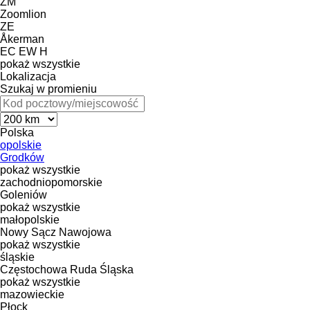
ZM
Zoomlion
ZE
Åkerman
EC
EW
H
pokaż wszystkie
Lokalizacja
Szukaj w promieniu
Polska
opolskie
Grodków
pokaż wszystkie
zachodniopomorskie
Goleniów
pokaż wszystkie
małopolskie
Nowy Sącz
Nawojowa
pokaż wszystkie
śląskie
Częstochowa
Ruda Śląska
pokaż wszystkie
mazowieckie
Płock