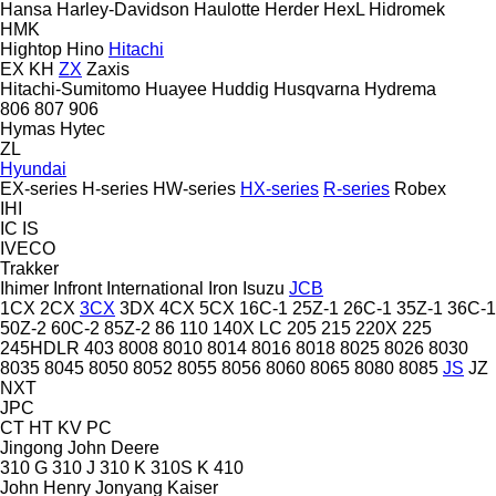
Hansa
Harley-Davidson
Haulotte
Herder
HexL
Hidromek
HMK
Hightop
Hino
Hitachi
EX
KH
ZX
Zaxis
Hitachi-Sumitomo
Huayee
Huddig
Husqvarna
Hydrema
806
807
906
Hymas
Hytec
ZL
Hyundai
EX-series
H-series
HW-series
HX-series
R-series
Robex
IHI
IC
IS
IVECO
Trakker
Ihimer
Infront
International
Iron
Isuzu
JCB
1CX
2CX
3CX
3DX
4CX
5CX
16C-1
25Z-1
26C-1
35Z-1
36C-1
50Z-2
60C-2
85Z-2
86
110
140X LC
205
215
220X
225
245HDLR
403
8008
8010
8014
8016
8018
8025
8026
8030
8035
8045
8050
8052
8055
8056
8060
8065
8080
8085
JS
JZ
NXT
JPC
CT
HT
KV
PC
Jingong
John Deere
310 G
310 J
310 K
310S K
410
John Henry
Jonyang
Kaiser