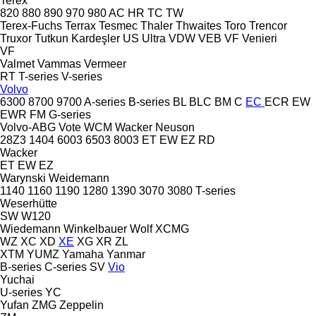
Terex
820
880
890
970
980
AC
HR
TC
TW
Terex-Fuchs
Terrax
Tesmec
Thaler
Thwaites
Toro
Trencor
Truxor
Tutkun Kardeşler
US
Ultra
VDW
VEB
VF Venieri
VF
Valmet
Vammas
Vermeer
RT
T-series
V-series
Volvo
6300
8700
9700
A-series
B-series
BL
BLC
BM
C
EC
ECR
EW
EWR
FM
G-series
Volvo-ABG
Vote
WCM
Wacker Neuson
28Z3
1404
6003
6503
8003
ET
EW
EZ
RD
Wacker
ET
EW
EZ
Warynski
Weidemann
1140
1160
1190
1280
1390
3070
3080
T-series
Weserhütte
SW
W120
Wiedemann
Winkelbauer
Wolf
XCMG
WZ
XC
XD
XE
XG
XR
ZL
XTM
YUMZ
Yamaha
Yanmar
B-series
C-series
SV
Vio
Yuchai
U-series
YC
Yufan
ZMG
Zeppelin