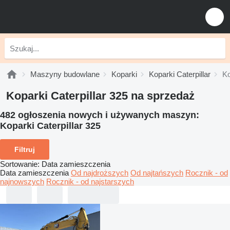
Maszyny budowlane
Koparki
Koparki Caterpillar
Ko
Koparki Caterpillar 325 na sprzedaż
482 ogłoszenia nowych i używanych maszyn:
Koparki Caterpillar 325
Filtruj
Sortowanie
:
Data zamieszczenia
Data zamieszczenia
Od najdroższych
Od najtańszych
Rocznik - od
najnowszych
Rocznik - od najstarszych