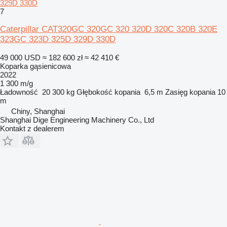
329D 330D
7
Caterpillar CAT320GC 320GC 320 320D 320C 320B 320E
323GC 323D 325D 329D 330D
49 000 USD
≈ 182 600 zł
≈ 42 410 €
Koparka gąsienicowa
2022
1 300 m/g
Ładowność
20 300 kg
Głębokość kopania
6,5 m
Zasięg kopania
10
m
Chiny, Shanghai
Shanghai Dige Engineering Machinery Co., Ltd
Kontakt z dealerem