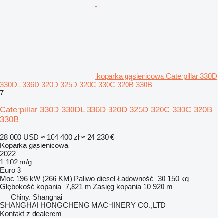
koparka gąsienicowa Caterpillar 330D
330DL 336D 320D 325D 320C 330C 320B 330B
7
Caterpillar 330D 330DL 336D 320D 325D 320C 330C 320B
330B
28 000 USD
≈ 104 400 zł
≈ 24 230 €
Koparka gąsienicowa
2022
1 102 m/g
Euro 3
Moc
196 kW (266 KM)
Paliwo
diesel
Ładowność
30 150 kg
Głębokość kopania
7,821 m
Zasięg kopania
10 920 m
Chiny, Shanghai
SHANGHAI HONGCHENG MACHINERY CO.,LTD
Kontakt z dealerem