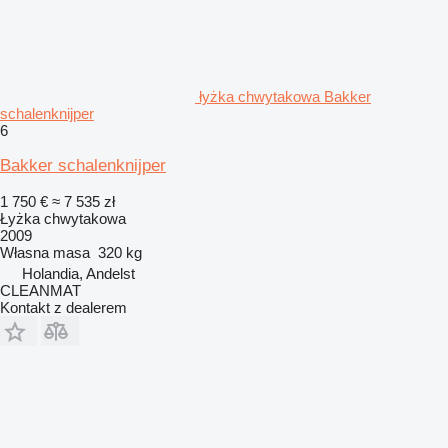
łyżka chwytakowa Bakker
schalenknijper
6
Bakker schalenknijper
1 750 €
≈ 7 535 zł
Łyżka chwytakowa
2009
Własna masa
320 kg
Holandia, Andelst
CLEANMAT
Kontakt z dealerem