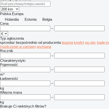
Polska
Europa
Holandia
Estonia
Belgia
Cena
–
Typ ogłoszenia
sprzedaż
bezpośrednio od producenta
leasing
kredyt
na raty
trade-in
(rozliczenie w zamian)
wymiana
Rocznik
–
Charakterystyki
Pojemność
–
m³
Ładowność
–
kg
Własna masa
–
kg
Brakuje Ci niektórych filtrów?