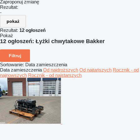
Zaproponuj zmianę
Rezultat:
-
pokaż
Rezultat:
12 ogłoszeń
Pokaż
12 ogłoszeń:
Łyżki chwytakowe Bakker
Filtruj
Sortowanie
:
Data zamieszczenia
Data zamieszczenia
Od najdroższych
Od najtańszych
Rocznik - od
najnowszych
Rocznik - od najstarszych