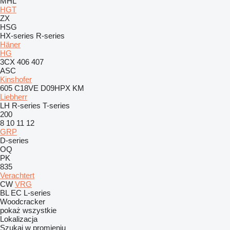
MHL
HGT
ZX
HSG
HX-series
R-series
Häner
HG
3CX
406
407
ASC
Kinshofer
605
C18VE
D09HPX
KM
Liebherr
LH
R-series
T-series
200
8
10
11
12
GRP
D-series
OQ
PK
835
Verachtert
CW
VRG
BL
EC
L-series
Woodcracker
pokaż wszystkie
Lokalizacja
Szukaj w promieniu