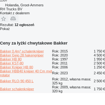
1997
Holandia, Groot-Ammers
RH Trucks BV
Kontakt z dealerem
Rezultat:
12 ogłoszeń
Pokaż
Ceny za łyżki chwytakowe Bakker
Bakker 0.4m³ schalenknijper
Rok: 2015
1 750 €
Bakker Gejo 28 hakengrijper
Rok: 2020
4 500 €
Bakker HB 80
Rok: 1997
1 950 €
Bakker KST-80
Rok: 2011
2 500 €
Bakker Knijper HB 80
Rok: 2006
1 250 €
Bakker HBB40 knijper 40 Cm met
Rok: 2023
2 450 €
rotator
Rok: 2012, własna masa:
Bakker RLO-90 450 L
2 500 €
325 kg
Rok: 2009, własna masa:
Bakker schalenknijper
1 750 €
320 kg