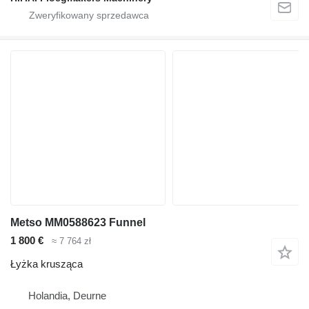
Metso MM0588623 Funnel
1 800 €
≈ 7 764 zł
Łyżka krusząca
Holandia, Deurne