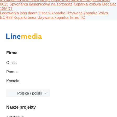
8025
Spycharka gąsienicowa na sprzedaż
Koparka kołowa Mecalac
12MXT
Ładowarka john deere
Hitachi koparka
Używana koparka Volvo
ECR88
Koparki terex
Używana koparka Terex TC
Firma
O nas
Pomoc
Kontakt
Polska / polski
Nasze projekty