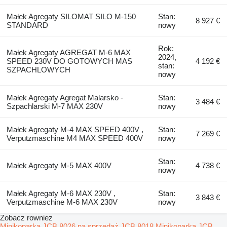
Małek Agregaty SILOMAT SILO M-150
Stan:
8 927 €
STANDARD
nowy
Rok:
Małek Agregaty AGREGAT M-6 MAX
2024,
SPEED 230V DO GOTOWYCH MAS
4 192 €
stan:
SZPACHLOWYCH
nowy
Małek Agregaty Agregat Malarsko -
Stan:
3 484 €
Szpachlarski M-7 MAX 230V
nowy
Małek Agregaty M-4 MAX SPEED 400V ,
Stan:
7 269 €
Verputzmaschine M4 MAX SPEED 400V
nowy
Stan:
Małek Agregaty M-5 MAX 400V
4 738 €
nowy
Małek Agregaty M-6 MAX 230V ,
Stan:
3 843 €
Verputzmaschine M-6 MAX 230V
nowy
Zobacz rowniez
Minikoparka JCB 8026 na sprzedaż
JCB 8018
Minikoparka JCB