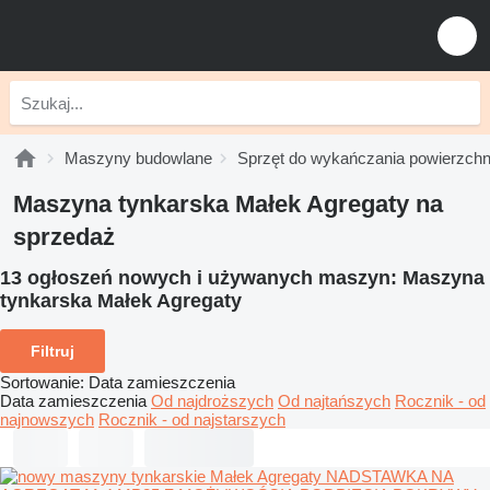
Maszyny budowlane
Sprzęt do wykańczania powierzchn
Maszyna tynkarska Małek Agregaty na
sprzedaż
13 ogłoszeń nowych i używanych maszyn:
Maszyna
tynkarska Małek Agregaty
Filtruj
Sortowanie
:
Data zamieszczenia
Data zamieszczenia
Od najdroższych
Od najtańszych
Rocznik - od
najnowszych
Rocznik - od najstarszych