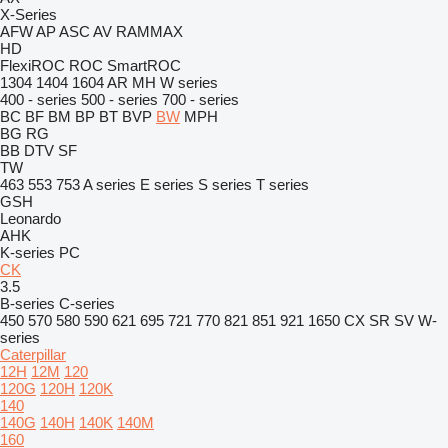
X-Series
AFW
AP
ASC
AV
RAMMAX
HD
FlexiROC
ROC
SmartROC
1304
1404
1604
AR
MH
W series
400 - series
500 - series
700 - series
BC
BF
BM
BP
BT
BVP
BW
MPH
BG
RG
BB
DTV
SF
TW
463
553
753
A series
E series
S series
T series
GSH
Leonardo
AHK
K-series
PC
CK
3.5
B-series
C-series
450
570
580
590
621
695
721
770
821
851
921
1650
CX
SR
SV
W-
series
Caterpillar
12H
12M
120
120G
120H
120K
140
140G
140H
140K
140M
160