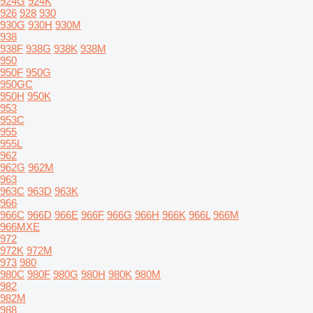
924G
924K
926
928
930
930G
930H
930M
938
938F
938G
938K
938M
950
950F
950G
950GC
950H
950K
953
953C
955
955L
962
962G
962M
963
963C
963D
963K
966
966C
966D
966E
966F
966G
966H
966K
966L
966M
966MXE
972
972K
972M
973
980
980C
980F
980G
980H
980K
980M
982
982M
988