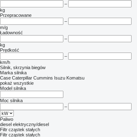
–
kg
Przepracowane
–
m/g
Ładowność
–
kg
Prędkość
–
km/h
Silnik, skrzynia biegów
Marka silnika
Case
Caterpillar
Cummins
Isuzu
Komatsu
pokaż wszystkie
Model silnika
Moc silnika
–
Paliwo
diesel
elektryczny/diesel
Filtr cząstek stałych
Filtr cząstek stałych