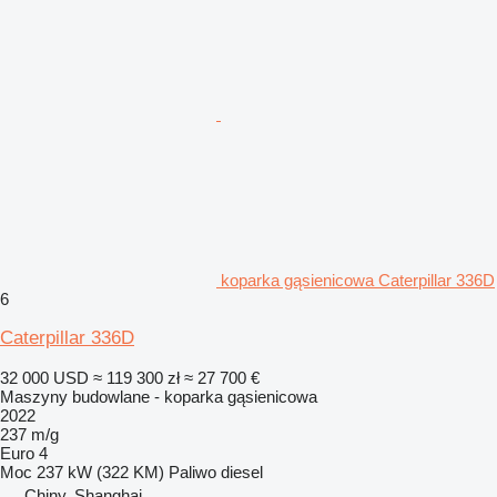
koparka gąsienicowa Caterpillar 336D
6
Caterpillar 336D
32 000 USD
≈ 119 300 zł
≈ 27 700 €
Maszyny budowlane - koparka gąsienicowa
2022
237 m/g
Euro 4
Moc
237 kW (322 KM)
Paliwo
diesel
Chiny, Shanghai