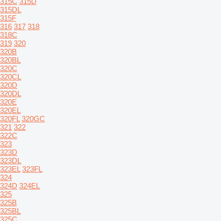
315C
315D
315DL
315F
316
317
318
318C
319
320
320B
320BL
320C
320CL
320D
320DL
320E
320EL
320FL
320GC
321
322
322C
323
323D
323DL
323EL
323FL
324
324D
324EL
325
325B
325BL
325C