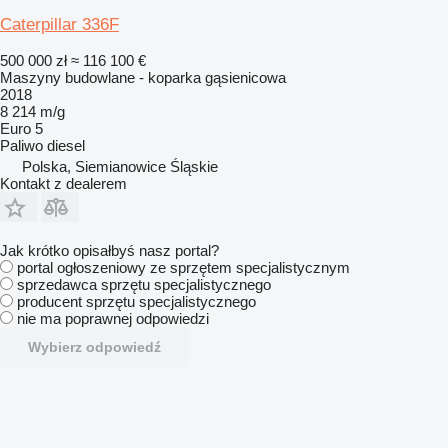
Caterpillar 336F
500 000 zł
≈ 116 100 €
Maszyny budowlane - koparka gąsienicowa
2018
8 214 m/g
Euro 5
Paliwo
diesel
Polska, Siemianowice Śląskie
Kontakt z dealerem
Jak krótko opisałbyś nasz portal?
portal ogłoszeniowy ze sprzętem specjalistycznym
sprzedawca sprzętu specjalistycznego
producent sprzętu specjalistycznego
nie ma poprawnej odpowiedzi
Wybierz odpowiedź