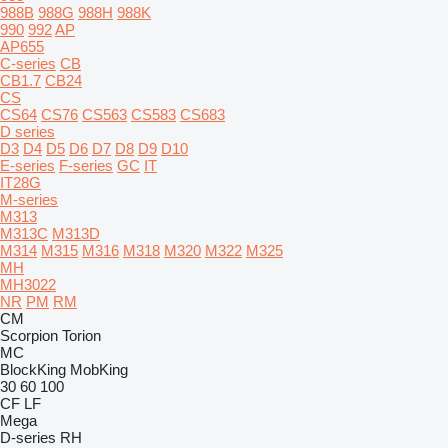
988B
988G
988H
988K
990
992
AP
AP655
C-series
CB
CB1.7
CB24
CS
CS64
CS76
CS563
CS583
CS683
D series
D3
D4
D5
D6
D7
D8
D9
D10
E-series
F-series
GC
IT
IT28G
M-series
M313
M313C
M313D
M314
M315
M316
M318
M320
M322
M325
MH
MH3022
NR
PM
RM
CM
Scorpion
Torion
MC
BlockKing
MobKing
30
60
100
CF
LF
Mega
D-series
RH