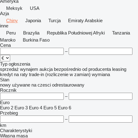
Ameryka
Meksyk
USA
Azja
Chiny
Japonia
Turcja
Emiraty Arabskie
inne
Peru
Brazylia
Republika Południowej Afryki
Tanzania
Maroko
Burkina Faso
Cena
–
Typ ogłoszenia
sprzedaż
wynajem
aukcja
bezpośrednio od producenta
leasing
kredyt
na raty
trade-in (rozliczenie w zamian)
wymiana
Stan
nowy
używane
na czesci
odrestaurowany
Rocznik
–
Euro
Euro 2
Euro 3
Euro 4
Euro 5
Euro 6
Przebieg
–
km
Charakterystyki
Własna masa