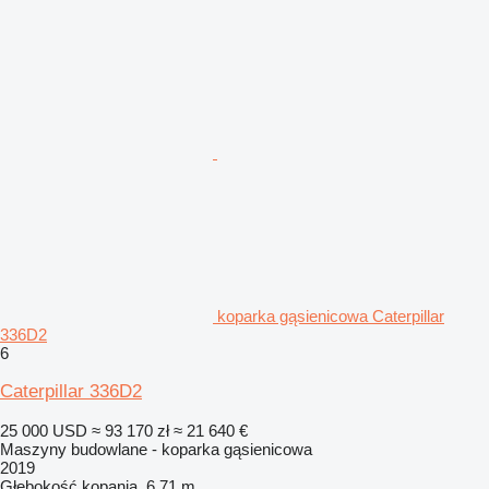
koparka gąsienicowa Caterpillar
336D2
6
Caterpillar 336D2
25 000 USD
≈ 93 170 zł
≈ 21 640 €
Maszyny budowlane - koparka gąsienicowa
2019
Głębokość kopania
6,71 m