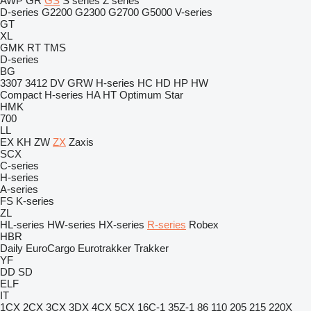
AWP
GR
GS
S series
Z series
D-series
G2200
G2300
G2700
G5000
V-series
GT
XL
GMK
RT
TMS
D-series
BG
3307
3412
DV
GRW
H-series
HC
HD
HP
HW
Compact
H-series
HA
HT
Optimum
Star
HMK
700
LL
EX
KH
ZW
ZX
Zaxis
SCX
C-series
H-series
A-series
FS
K-series
ZL
HL-series
HW-series
HX-series
R-series
Robex
HBR
Daily
EuroCargo
Eurotrakker
Trakker
YF
DD
SD
ELF
IT
1CX
2CX
3CX
3DX
4CX
5CX
16C-1
35Z-1
86
110
205
215
220X