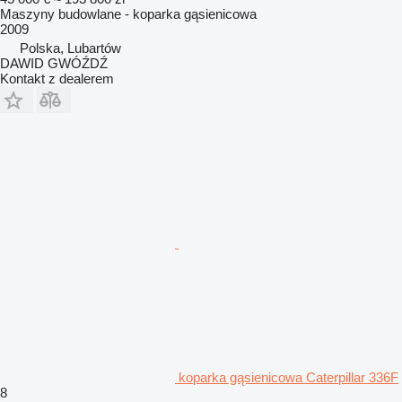
Maszyny budowlane - koparka gąsienicowa
2009
Polska, Lubartów
DAWID GWÓŹDŹ
Kontakt z dealerem
koparka gąsienicowa Caterpillar 336F
8