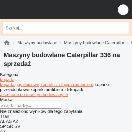
Maszyny budowlane
Maszyny budowlane Caterpillar
Maszyny budowlane Caterpillar 336 na
sprzedaż
Kategoria
koparki
koparki gąsienicowe
koparki z długim ramieniem
koparki
przeładunkowe
koparki amfibie
midi-koparki
akcesoria do maszyn budowlanych
Marka
Nie znaleziono wyników dla tego zapytania
Titan
AL
AS
AZ
SP
SR
SV
AX