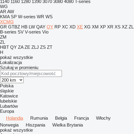
1140
1160
1280
1390
3070
3080
4080
T-series
WG
AR
AW
KMA
SP
W-series
WR
WS
XCMG
GR
GTBZ
HB
LW
QAY
QY
RP
XC
XD
XE
XG
XM
XP
XR
XS
XZ
ZL
B-series
SV
V-series
Vio
ZM
ZL
HBT
QY
ZA
ZE
ZLJ
ZS
ZT
H
pokaż wszystkie
Lokalizacja
Szukaj w promieniu
Polska
śląskie
Katowice
lubelskie
Lubartów
Europa
Holandia
Rumunia
Belgia
Francja
Włochy
Norwegia
Hiszpania
Wielka Brytania
pokaż wszystkie