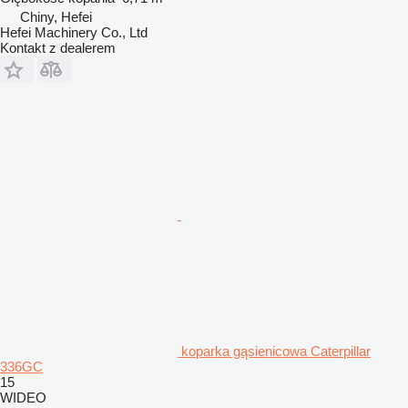
Chiny, Hefei
Hefei Machinery Co., Ltd
Kontakt z dealerem
koparka gąsienicowa Caterpillar
336GC
15
WIDEO