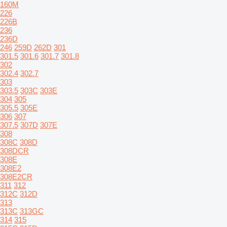
160M
226
226B
236
236D
246
259D
262D
301
301.5
301.6
301.7
301.8
302
302.4
302.7
303
303.5
303C
303E
304
305
305.5
305E
306
307
307.5
307D
307E
308
308C
308D
308DCR
308E
308E2
308E2CR
311
312
312C
312D
313
313C
313GC
314
315