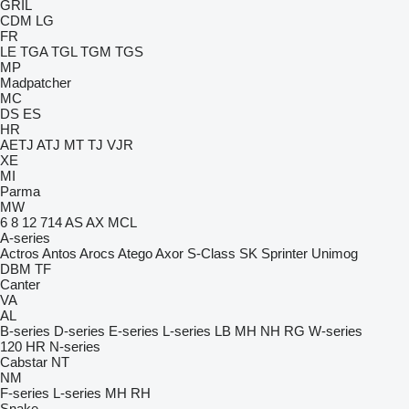
GRIL
CDM
LG
FR
LE
TGA
TGL
TGM
TGS
MP
Madpatcher
MC
DS
ES
HR
AETJ
ATJ
MT
TJ
VJR
XE
MI
Parma
MW
6
8
12
714
AS
AX
MCL
A-series
Actros
Antos
Arocs
Atego
Axor
S-Class
SK
Sprinter
Unimog
DBM
TF
Canter
VA
AL
B-series
D-series
E-series
L-series
LB
MH
NH
RG
W-series
120
HR
N-series
Cabstar
NT
NM
F-series
L-series
MH
RH
Snake