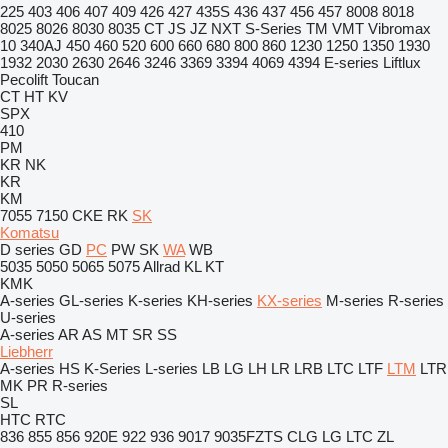
225
403
406
407
409
426
427
435S
436
437
456
457
8008
8018
8025
8026
8030
8035
CT
JS
JZ
NXT
S-Series
TM
VMT
Vibromax
10
340AJ
450
460
520
600
660
680
800
860
1230
1250
1350
1930
1932
2030
2630
2646
3246
3369
3394
4069
4394
E-series
Liftlux
Pecolift
Toucan
CT
HT
KV
SPX
410
PM
KR
NK
KR
KM
7055
7150
CKE
RK
SK
Komatsu
D series
GD
PC
PW
SK
WA
WB
5035
5050
5065
5075
Allrad
KL
KT
KMK
A-series
GL-series
K-series
KH-series
KX-series
M-series
R-series
U-series
A-series
AR
AS
MT
SR
SS
Liebherr
A-series
HS
K-Series
L-series
LB
LG
LH
LR
LRB
LTC
LTF
LTM
LTR
MK
PR
R-series
SL
HTC
RTC
836
855
856
920E
922
936
9017
9035FZTS
CLG
LG
LTC
ZL