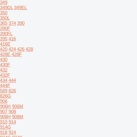
349
349DL
349EL
350
350L
365
374
390
390F
390FL
395
416
416E
420
424
426
428
428E
428F
430
430F
432
432F
434
444
444F
589
826
826G
906
906H
906M
907
908
908H
908M
910
914
914G
918
924