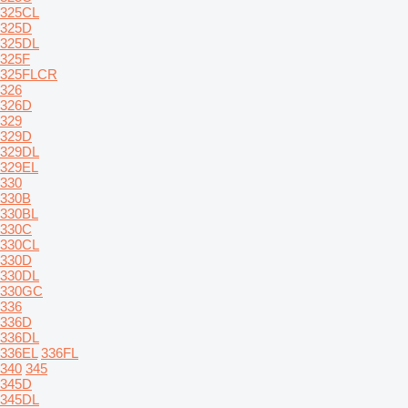
325CL
325D
325DL
325F
325FLCR
326
326D
329
329D
329DL
329EL
330
330B
330BL
330C
330CL
330D
330DL
330GC
336
336D
336DL
336EL
336FL
340
345
345D
345DL