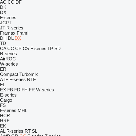
AC
CC
DF
DK
DX
F-series
JCPT
JT
R-series
Framax
Frami
DH
DL
DX
TD
CA
CC
CP
CS
F series
LP
SD
R-series
AirROC
W-series
ER
Compact
Turbomix
ATF
F-series
RTF
FL
EX
FB
FD
FH
FR
W-series
E-series
Cargo
FS
F-series
MHL
HCR
HRE
EK
AL
R-series
RT
SL