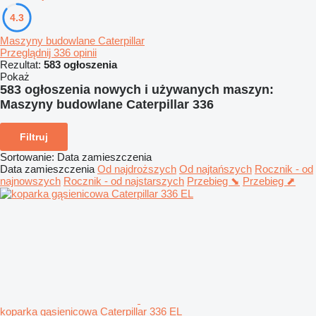
4.3
Maszyny budowlane Caterpillar
Przeglądnij 336 opinii
Rezultat:
583 ogłoszenia
Pokaż
583 ogłoszenia nowych i używanych maszyn:
Maszyny budowlane Caterpillar 336
Filtruj
Sortowanie
:
Data zamieszczenia
Data zamieszczenia
Od najdroższych
Od najtańszych
Rocznik - od
najnowszych
Rocznik - od najstarszych
Przebieg ⬊
Przebieg ⬈
koparka gąsienicowa Caterpillar 336 EL