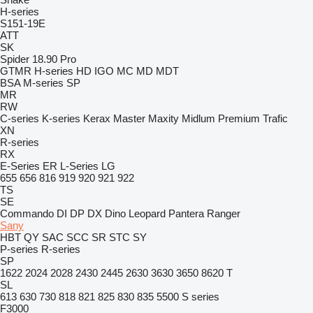
H-series
S151-19E
ATT
SK
Spider 18.90 Pro
GTMR
H-series
HD
IGO
MC
MD
MDT
BSA
M-series
SP
MR
RW
C-series
K-series
Kerax
Master
Maxity
Midlum
Premium
Trafic
XN
R-series
RX
E-Series
ER
L-Series
LG
655
656
816
919
920
921
922
TS
SE
Commando
DI
DP
DX
Dino
Leopard
Pantera
Ranger
Sany
HBT
QY
SAC
SCC
SR
STC
SY
P-series
R-series
SP
1622
2024
2028
2430
2445
2630
3630
3650
8620 T
SL
613
630
730
818
821
825
830
835
5500
S series
F3000