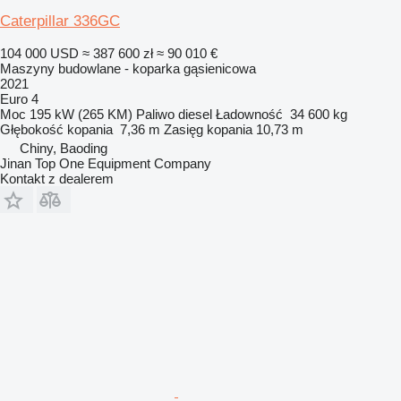
Caterpillar 336GC
104 000 USD
≈ 387 600 zł
≈ 90 010 €
Maszyny budowlane - koparka gąsienicowa
2021
Euro 4
Moc
195 kW (265 KM)
Paliwo
diesel
Ładowność
34 600 kg
Głębokość kopania
7,36 m
Zasięg kopania
10,73 m
Chiny, Baoding
Jinan Top One Equipment Company
Kontakt z dealerem