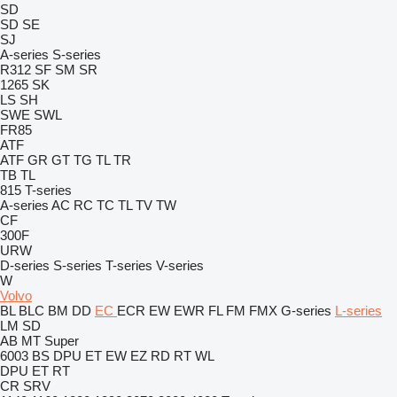
SD
SD
SE
SJ
A-series
S-series
R312
SF
SM
SR
1265
SK
LS
SH
SWE
SWL
FR85
ATF
ATF
GR
GT
TG
TL
TR
TB
TL
815
T-series
A-series
AC
RC
TC
TL
TV
TW
CF
300F
URW
D-series
S-series
T-series
V-series
W
Volvo
BL
BLC
BM
DD
EC
ECR
EW
EWR
FL
FM
FMX
G-series
L-series
LM
SD
AB
MT
Super
6003
BS
DPU
ET
EW
EZ
RD
RT
WL
DPU
ET
RT
CR
SRV