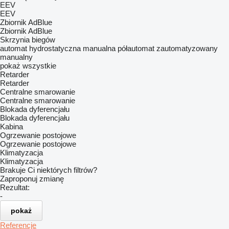
EEV
EEV
Zbiornik AdBlue
Zbiornik AdBlue
Skrzynia biegów
automat
hydrostatyczna
manualna
półautomat
zautomatyzowany
manualny
pokaż wszystkie
Retarder
Retarder
Centralne smarowanie
Centralne smarowanie
Blokada dyferencjału
Blokada dyferencjału
Kabina
Ogrzewanie postojowe
Ogrzewanie postojowe
Klimatyzacja
Klimatyzacja
Brakuje Ci niektórych filtrów?
Zaproponuj zmianę
Rezultat:
-
pokaż
Referencje