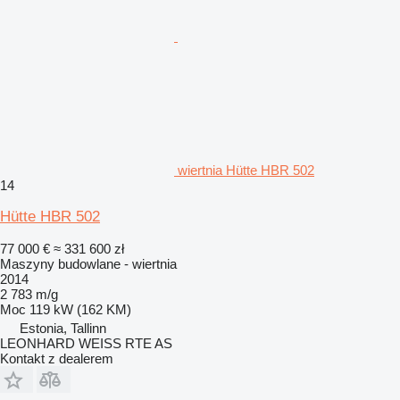
wiertnia Hütte HBR 502
14
Hütte HBR 502
77 000 €
≈ 331 600 zł
Maszyny budowlane - wiertnia
2014
2 783 m/g
Moc
119 kW (162 KM)
Estonia, Tallinn
LEONHARD WEISS RTE AS
Kontakt z dealerem