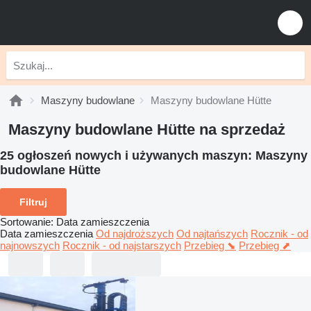
Maszyny budowlane
Maszyny budowlane Hütte
Maszyny budowlane Hütte na sprzedaż
25 ogłoszeń nowych i używanych maszyn:
Maszyny
budowlane Hütte
Filtruj
Sortowanie
:
Data zamieszczenia
Data zamieszczenia
Od najdroższych
Od najtańszych
Rocznik - od
najnowszych
Rocznik - od najstarszych
Przebieg ⬊
Przebieg ⬈