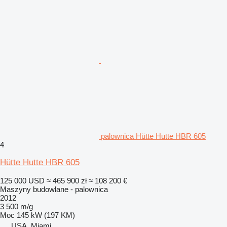
palownica Hütte Hutte HBR 605
4
Hütte Hutte HBR 605
125 000 USD
≈ 465 900 zł
≈ 108 200 €
Maszyny budowlane - palownica
2012
3 500 m/g
Moc
145 kW (197 KM)
USA, Miami