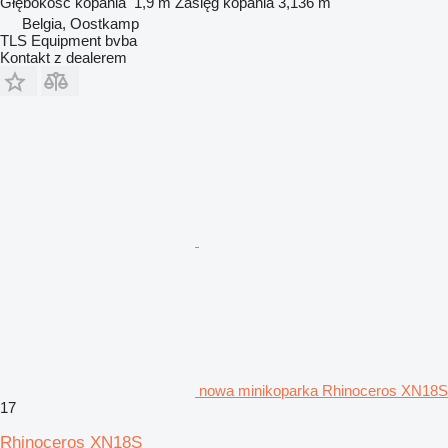
Głębokość kopania
1,9 m
Zasięg kopania
3,136 m
Belgia, Oostkamp
TLS Equipment bvba
Kontakt z dealerem
nowa minikoparka Rhinoceros XN18S
17
Rhinoceros XN18S