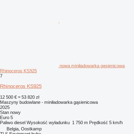
nowa miniładowarka gąsienicowa
Rhinoceros KS925
7
Rhinoceros KS925
12 500 €
≈ 53 820 zł
Maszyny budowlane - miniładowarka gąsienicowa
2025
Stan
nowy
Euro 5
Paliwo
diesel
Wysokość wyładunku
1 750 m
Prędkość
5 km/h
Belgia, Oostkamp
TLS Equipment bvba