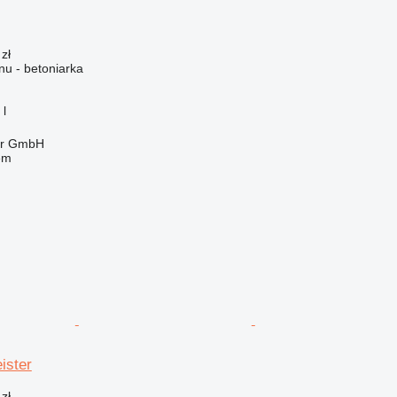
zł
u - betoniarka
 l
ter GmbH
em
ister
zł