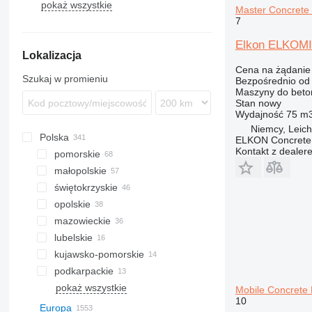
pokaż wszystkie
SK
Mixokret
FM
Master Concrete 
7
Pumi
FMX
SP
L-series
Elkon ELKOMIX
Lokalizacja
Cena na żądanie
Szukaj w promieniu
Bezpośrednio od
Maszyny do beto
Stan
nowy
Wydajność
75 m3
Niemcy, Leich
Polska
ELKON Concrete 
Kontakt z dealer
pomorskie
małopolskie
Gdańsk
świętokrzyskie
Wejherowo
Kraków
opolskie
Starogard Gdański
Nowy Sącz
Kielce
mazowieckie
Bolechowice
Bodzentyn
Opole
lubelskie
Brzezna
Nysa
Warszawa
kujawsko-pomorskie
Cieniawa
Kobyłka
Lublin
podkarpackie
Węgrzce
Płońsk
Chełm
Bydgoszcz
pokaż wszystkie
Wadowice
Radom
Tomaszów Lubelski
Sicienko
Rzeszów
Wrocław
Katowice
Białystok
Poznań
Piotrków Trybunalski
Szczytno
Szczecin
Zielona Góra
Mobile Concrete 
10
Dąbrowa Tarnowska
Siedlce
Lisi Ogon
Stalowa Wola
Jędrzychowice
Zawiercie
Łapy
Jarocin
Wróblew
Elbląg
Europa