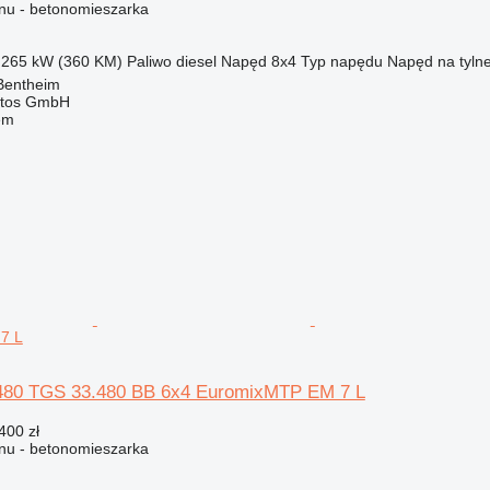
nu - betonomieszarka
265 kW (360 KM)
Paliwo
diesel
Napęd
8x4
Typ napędu
Napęd na tylne
Bentheim
utos GmbH
em
7 L
80 TGS 33.480 BB 6x4 EuromixMTP EM 7 L
400 zł
nu - betonomieszarka