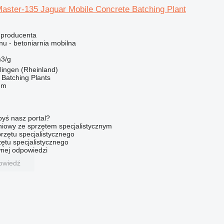
Master-135 Jaguar Mobile Concrete Batching Plant
 producenta
u - betoniarnia mobilna
3/g
lingen (Rheinland)
Batching Plants
em
byś nasz portal?
niowy ze sprzętem specjalistycznym
rzętu specjalistycznego
ętu specjalistycznego
nej odpowiedzi
owiedź