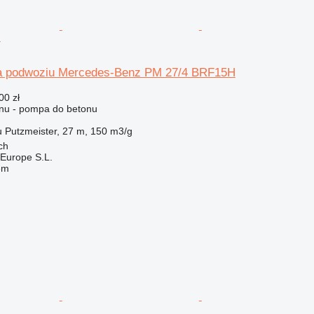
H
na podwoziu Mercedes-Benz PM 27/4 BRF15H
00 zł
nu - pompa do betonu
u
Putzmeister, 27 m, 150 m3/g
ch
Europe S.L.
em