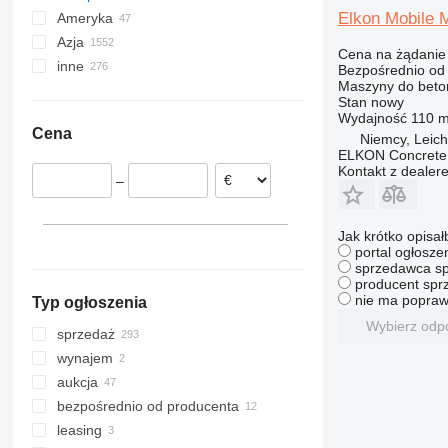
Kotarwice
Włocławek
Dębica
Długołęka
Rybnik
Rzędziany
Kępno
Radomsko
Elkon Mobile 
Ameryka
Niemcy
Mińsk Mazowiecki
Aleksandrów Kujawski
Milicz
Gliwice
Kolno
Gostyń
Azja
Munich
Holandia
Meksyk
Cena na żądanie
Pułtusk
Inowrocław
Bielsko-Biała
Tarnowo Podgórne
inne
Hannover
Hiszpania
USA
Chiny
Bezpośrednio od
Grudziądz
pokaż wszystkie
Maszyny do beton
Dusseldorf
Rumunia
Turcja
Ukraina
Stan
nowy
Lemgo
Węgry
Emiraty Arabskie
Maroko
Wydajność
110 m
Cena
Augsburg
Włochy
Gruzja
Kolumbia
Niemcy, Leich
ELKON Concrete 
Göttingen
Wielka Brytania
Japonia
Brazylia
Kontakt z dealer
–
Ostercappeln
Belgia
Uzbekistan
Nigeria
pokaż wszystkie
Oldenburg
Kazachstan
Ghana
pokaż wszystkie
India
Kenia
Jak krótko opisał
portal ogłosze
pokaż wszystkie
Argentyna
sprzedawca sp
pokaż wszystkie
producent sprz
nie ma popraw
Typ ogłoszenia
Wybierz odp
sprzedaż
wynajem
aukcja
bezpośrednio od producenta
leasing