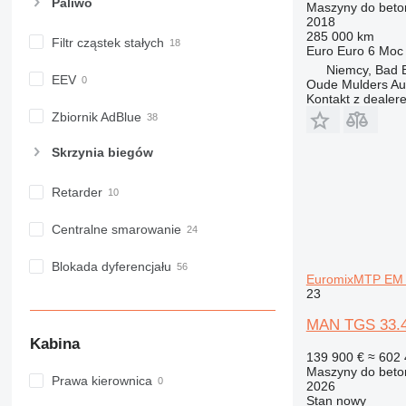
Paliwo
Maszyny do beto
2018
285 000 km
Filtr cząstek stałych
Euro
Euro 6
Moc
Niemcy, Bad 
EEV
Oude Mulders A
Kontakt z dealer
Zbiornik AdBlue
Skrzynia biegów
Retarder
Centralne smarowanie
Blokada dyferencjału
EuromixMTP EM 
23
MAN TGS 33.4
Kabina
139 900 €
≈ 602 
Maszyny do beto
Prawa kierownica
2026
Stan
nowy