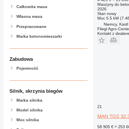
Maszyny do beton
Całkowita masa
2026
Stan
nowy
Własna masa
Moc
5.5 kW (7.4
Niemcy, Kastl
Przepracowane
Fliegl Agro-Cen
Kontakt z dealer
Marka betonomieszarki
Zabudowa
Pojemność
Silnik, skrzynia biegów
Marka silnika
21
Model silnika
MAN TGS 32.36
Moc silnika
58 905 €
≈ 253 6