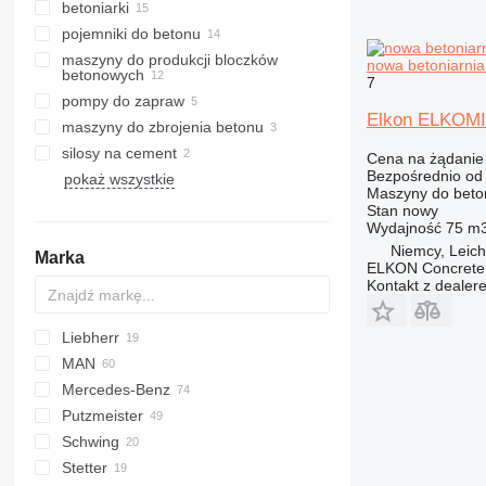
betoniarki
betoniarnie kompaktowe
pojemniki do betonu
maszyny do produkcji bloczków
nowa betoniarni
betonowych
7
pompy do zapraw
Elkon ELKOMIX
maszyny do zbrojenia betonu
silosy na cement
Cena na żądanie
Bezpośrednio od
pokaż wszystkie
Maszyny do beto
Stan
nowy
Wydajność
75 m3
Niemcy, Leich
Marka
ELKON Concrete 
Kontakt z dealer
Liebherr
FHS
CF
F-series
ESM
Compact
Eurotrakker
MAN
Turbomix
Trakker
HTM
Mercedes-Benz
TGA
Putzmeister
TGM
Actros
DBM
Schwing
TGS
Arocs
BSA
C-series
P-series
Stetter
S-Class
M-series
K-series
SP