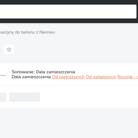
aszyny do betonu z Niemiec
c
Sortowanie
:
Data zamieszczenia
340 ogłoszeń nowych i używanych maszyn:
Maszyny do betonu z Niemi
Data zamieszczenia
Od najdroższych
Od najtańszych
Rocznik -