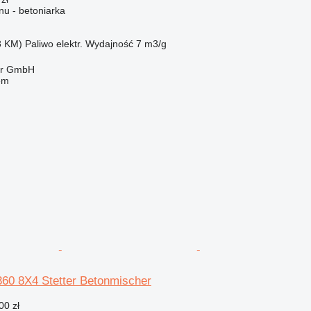
u - betoniarka
8 KM)
Paliwo
elektr.
Wydajność
7 m3/g
ter GmbH
em
0 8X4 Stetter Betonmischer
00 zł