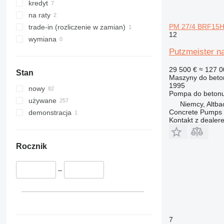
kredyt
na raty
PM 27/4 BRF15
trade-in (rozliczenie w zamian)
12
wymiana
Putzmeister 
29 500 €
≈ 127 0
Stan
Maszyny do beto
1995
nowy
Pompa do beton
używane
Niemcy, Altba
Concrete Pumps 
demonstracja
Kontakt z dealer
Rocznik
–
7