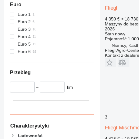
Euro
Fliegl
Euro 1
4 350 €
≈ 18 730 
Euro 2
Maszyny do beton
2026
Euro 3
Stan
nowy
Euro 4
Pojemność
1 000
Euro 5
Niemcy, Kastl
Fliegl Agro-Cen
Euro 6
Kontakt z dealer
Przebieg
–
km
3
Charakterystyki
Fliegl Mischme
Ładowność
4 425 €
≈ 19 050 