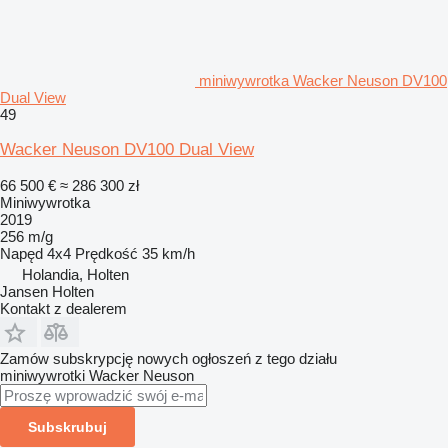
miniwywrotka Wacker Neuson DV100
Dual View
49
Wacker Neuson DV100 Dual View
66 500 €
≈ 286 300 zł
Miniwywrotka
2019
256 m/g
Napęd
4x4
Prędkość
35 km/h
Holandia, Holten
Jansen Holten
Kontakt z dealerem
Zamów subskrypcję nowych ogłoszeń z tego działu
miniwywrotki
Wacker Neuson
Subskrubuj