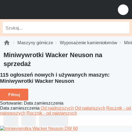
Maszyny górnicze
Wyposażenie kamieniołomów
Min
Miniwywrotki Wacker Neuson na
sprzedaż
115 ogłoszeń nowych i używanych maszyn:
Miniwywrotki Wacker Neuson
Filtruj
Sortowanie
:
Data zamieszczenia
Data zamieszczenia
Od najdroższych
Od najtańszych
Rocznik - od
najnowszych
Rocznik - od najstarszych