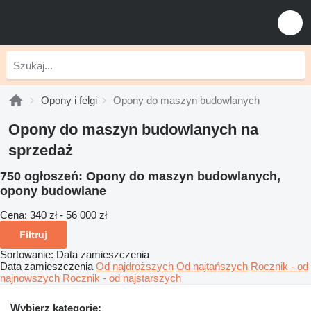
Opony i felgi
Opony do maszyn budowlanych
Opony do maszyn budowlanych na
sprzedaż
750 ogłoszeń:
Opony do maszyn budowlanych,
opony budowlane
Cena:
340 zł - 56 000 zł
Filtruj
Sortowanie
:
Data zamieszczenia
Data zamieszczenia
Od najdroższych
Od najtańszych
Rocznik - od
najnowszych
Rocznik - od najstarszych
Wybierz kategorię: