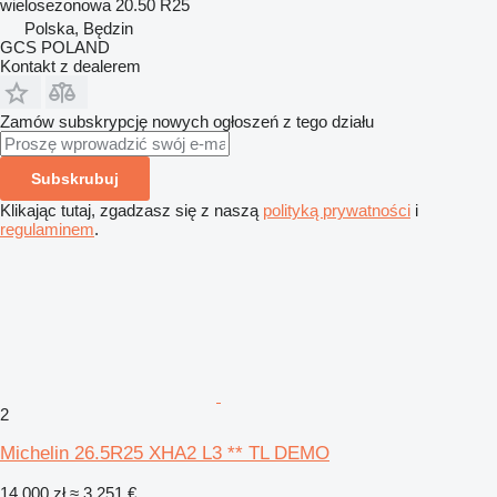
wielosezonowa
20.50 R25
Polska, Będzin
GCS POLAND
Kontakt z dealerem
Zamów subskrypcję nowych ogłoszeń z tego działu
Subskrubuj
Klikając tutaj, zgadzasz się z naszą
polityką prywatności
i
regulaminem
.
2
Michelin 26.5R25 XHA2 L3 ** TL DEMO
14 000 zł
≈ 3 251 €