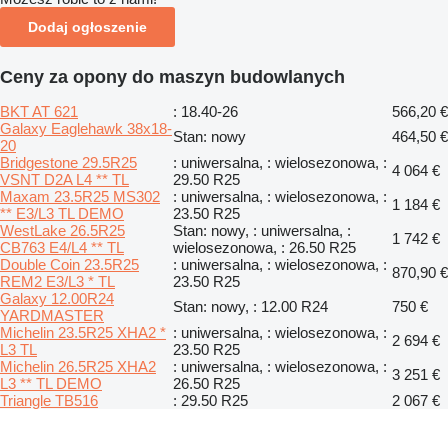
Dodaj ogłoszenie
Ceny za opony do maszyn budowlanych
BKT AT 621
: 18.40-26
566,20 €
Galaxy Eaglehawk 38x18-
Stan: nowy
464,50 €
20
Bridgestone 29.5R25
: uniwersalna, : wielosezonowa, :
4 064 €
VSNT D2A L4 ** TL
29.50 R25
Maxam 23.5R25 MS302
: uniwersalna, : wielosezonowa, :
1 184 €
** E3/L3 TL DEMO
23.50 R25
WestLake 26.5R25
Stan: nowy, : uniwersalna, :
1 742 €
CB763 E4/L4 ** TL
wielosezonowa, : 26.50 R25
Double Coin 23.5R25
: uniwersalna, : wielosezonowa, :
870,90 €
REM2 E3/L3 * TL
23.50 R25
Galaxy 12.00R24
Stan: nowy, : 12.00 R24
750 €
YARDMASTER
Michelin 23.5R25 XHA2 *
: uniwersalna, : wielosezonowa, :
2 694 €
L3 TL
23.50 R25
Michelin 26.5R25 XHA2
: uniwersalna, : wielosezonowa, :
3 251 €
L3 ** TL DEMO
26.50 R25
Triangle TB516
: 29.50 R25
2 067 €