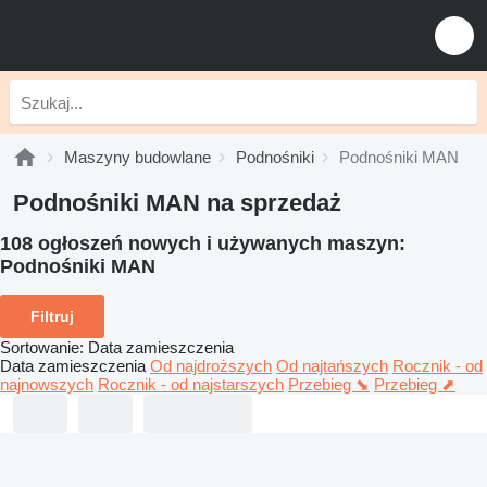
Maszyny budowlane
Podnośniki
Podnośniki MAN
Podnośniki MAN na sprzedaż
108 ogłoszeń nowych i używanych maszyn:
Podnośniki MAN
Filtruj
Sortowanie
:
Data zamieszczenia
Data zamieszczenia
Od najdroższych
Od najtańszych
Rocznik - od
najnowszych
Rocznik - od najstarszych
Przebieg ⬊
Przebieg ⬈