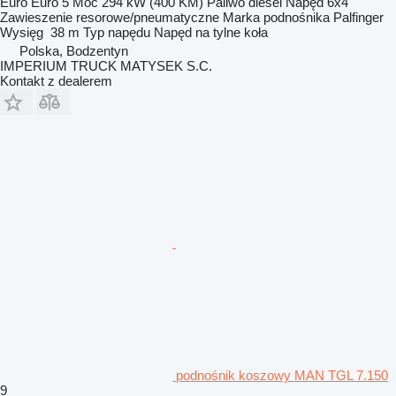
Euro
Euro 5
Moc
294 kW (400 KM)
Paliwo
diesel
Napęd
6x4
Zawieszenie
resorowe/pneumatyczne
Marka podnośnika
Palfinger
Wysięg
38 m
Typ napędu
Napęd na tylne koła
Polska, Bodzentyn
IMPERIUM TRUCK MATYSEK S.C.
Kontakt z dealerem
podnośnik koszowy MAN TGL 7.150
9