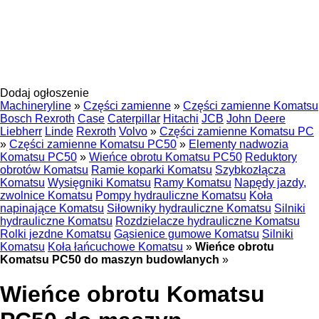
Dodaj ogłoszenie
Machineryline
»
Części zamienne
»
Części zamienne Komatsu
Bosch Rexroth
Case
Caterpillar
Hitachi
JCB
John Deere
Liebherr
Linde
Rexroth
Volvo
»
Części zamienne Komatsu PC
»
Części zamienne Komatsu PC50
»
Elementy nadwozia
Komatsu PC50
»
Wieńce obrotu Komatsu PC50
Reduktory
obrotów Komatsu
Ramie koparki Komatsu
Szybkozłącza
Komatsu
Wysięgniki Komatsu
Ramy Komatsu
Napędy jazdy,
zwolnice Komatsu
Pompy hydrauliczne Komatsu
Koła
napinające Komatsu
Siłowniky hydrauliczne Komatsu
Silniki
hydrauliczne Komatsu
Rozdzielacze hydrauliczne Komatsu
Rolki jezdne Komatsu
Gąsienice gumowe Komatsu
Silniki
Komatsu
Koła łańcuchowe Komatsu
»
Wieńce obrotu
Komatsu PC50 do maszyn budowlanych
»
Wieńce obrotu Komatsu