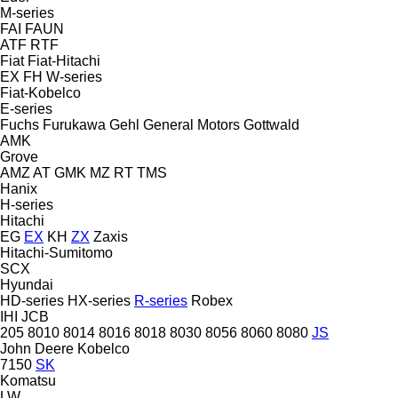
M-series
FAI
FAUN
ATF
RTF
Fiat
Fiat-Hitachi
EX
FH
W-series
Fiat-Kobelco
E-series
Fuchs
Furukawa
Gehl
General Motors
Gottwald
AMK
Grove
AMZ
AT
GMK
MZ
RT
TMS
Hanix
H-series
Hitachi
EG
EX
KH
ZX
Zaxis
Hitachi-Sumitomo
SCX
Hyundai
HD-series
HX-series
R-series
Robex
IHI
JCB
205
8010
8014
8016
8018
8030
8056
8060
8080
JS
John Deere
Kobelco
7150
SK
Komatsu
LW