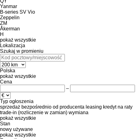
QY
Yanmar
B-series
SV
Vio
Zeppelin
ZM
Åkerman
H
pokaż wszystkie
Lokalizacja
Szukaj w promieniu
Polska
pokaż wszystkie
Cena
–
Typ ogłoszenia
sprzedaż
bezpośrednio od producenta
leasing
kredyt
na raty
trade-in (rozliczenie w zamian)
wymiana
pokaż wszystkie
Stan
nowy
używane
pokaż wszystkie