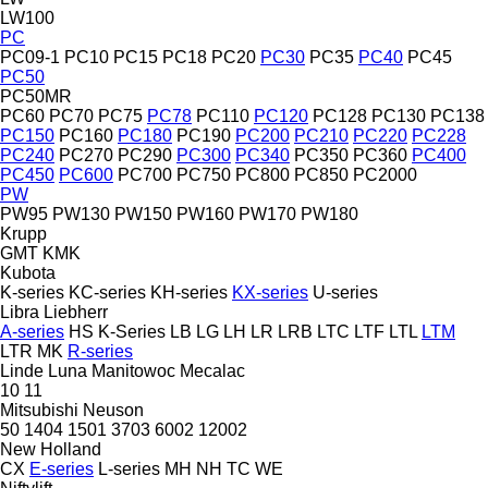
LW100
PC
PC09-1
PC10
PC15
PC18
PC20
PC30
PC35
PC40
PC45
PC50
PC50MR
PC60
PC70
PC75
PC78
PC110
PC120
PC128
PC130
PC138
PC150
PC160
PC180
PC190
PC200
PC210
PC220
PC228
PC240
PC270
PC290
PC300
PC340
PC350
PC360
PC400
PC450
PC600
PC700
PC750
PC800
PC850
PC2000
PW
PW95
PW130
PW150
PW160
PW170
PW180
Krupp
GMT
KMK
Kubota
K-series
KC-series
KH-series
KX-series
U-series
Libra
Liebherr
A-series
HS
K-Series
LB
LG
LH
LR
LRB
LTC
LTF
LTL
LTM
LTR
MK
R-series
Linde
Luna
Manitowoc
Mecalac
10
11
Mitsubishi
Neuson
50
1404
1501
3703
6002
12002
New Holland
CX
E-series
L-series
MH
NH
TC
WE