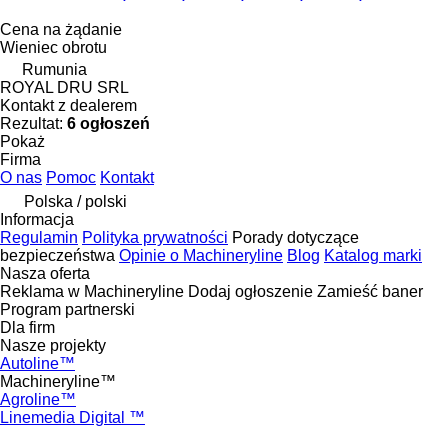
Cena na żądanie
Wieniec obrotu
Rumunia
ROYAL DRU SRL
Kontakt z dealerem
Rezultat:
6 ogłoszeń
Pokaż
Firma
O nas
Pomoc
Kontakt
Polska / polski
Informacja
Regulamin
Polityka prywatności
Porady dotyczące
bezpieczeństwa
Opinie o Machineryline
Blog
Katalog marki
Nasza oferta
Reklama w Machineryline
Dodaj ogłoszenie
Zamieść baner
Program partnerski
Dla firm
Nasze projekty
Autoline™
Machineryline™
Agroline™
Linemedia Digital ™