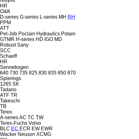
Niftylift
HR
O&K
D-series
G-series
L-series
MH
RH
PPM
ATT
Pel-Job
Poclain Hydraulics
Potain
GTMR
H-series
HD
IGO
MD
Robust
Sany
SCC
Schaeff
HR
Sennebogen
640
730
735
825
830
835
850
870
Spierings
1265
SK
Tadano
ATF
TR
Takeuchi
TB
Terex
A-series
AC
TC
TW
Terex-Fuchs
Volvo
BLC
EC
ECR
EW
EWR
Wacker Neuson
XCMG