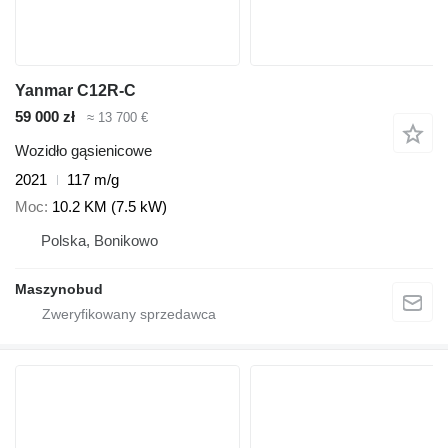
Yanmar C12R-C
59 000 zł
≈ 13 700 €
Wozidło gąsienicowe
2021
117 m/g
Moc
10.2 KM (7.5 kW)
Polska, Bonikowo
Maszynobud