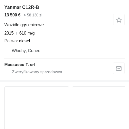
Yanmar C12R-B
13 500 €
≈ 58 130 zł
Wozidło gąsienicowe
2015
610 m/g
Paliwo
diesel
Włochy, Cuneo
Massucco T. srl