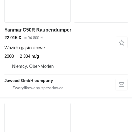
Yanmar C50R Raupendumper
22 015 €
≈ 94 800 zł
Wozidło gąsienicowe
2000
2 394 m/g
Niemcy, Ober-Mörlen
Jaweed GmbH company