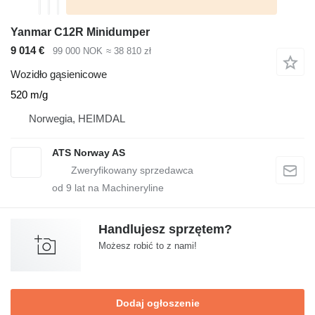
Yanmar C12R Minidumper
9 014 €
99 000 NOK
≈ 38 810 zł
Wozidło gąsienicowe
520 m/g
Norwegia, HEIMDAL
ATS Norway AS
od
9
lat na Machineryline
Handlujesz sprzętem?
Możesz robić to z nami!
Dodaj ogłoszenie