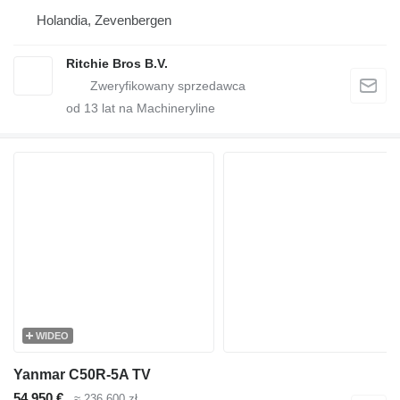
Holandia, Zevenbergen
Ritchie Bros B.V.
od
13
lat na Machineryline
WIDEO
Yanmar C50R-5A TV
54 950 €
≈ 236 600 zł