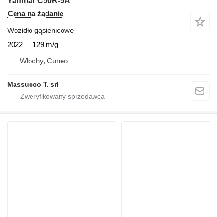
Yanmar C50R-5A
Cena na żądanie
Wozidło gąsienicowe
2022
129 m/g
Włochy, Cuneo
Massucco T. srl