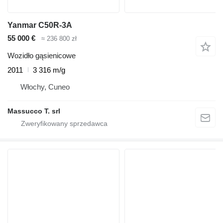
Yanmar C50R-3A
55 000 €
≈ 236 800 zł
Wozidło gąsienicowe
2011
3 316 m/g
Włochy, Cuneo
Massucco T. srl