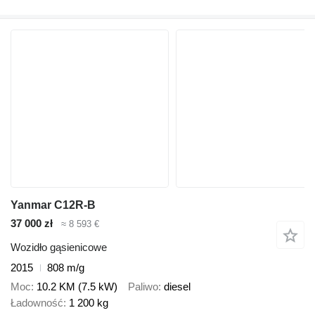
Yanmar C12R-B
37 000 zł
≈ 8 593 €
Wozidło gąsienicowe
2015
808 m/g
Moc
10.2 KM (7.5 kW)
Paliwo
diesel
Ładowność
1 200 kg