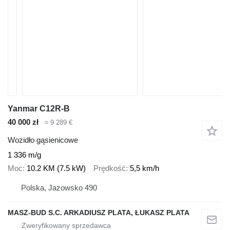
Yanmar C12R-B
40 000 zł
≈ 9 289 €
Wozidło gąsienicowe
1 336 m/g
Moc
10.2 KM (7.5 kW)
Prędkość
5,5 km/h
Polska, Jazowsko 490
MASZ-BUD S.C. ARKADIUSZ PLATA, ŁUKASZ PLATA