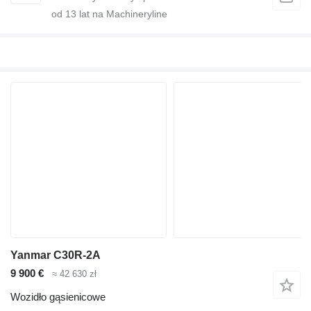
od
13
lat na Machineryline
Yanmar C30R-2A
9 900 €
≈ 42 630 zł
Wozidło gąsienicowe