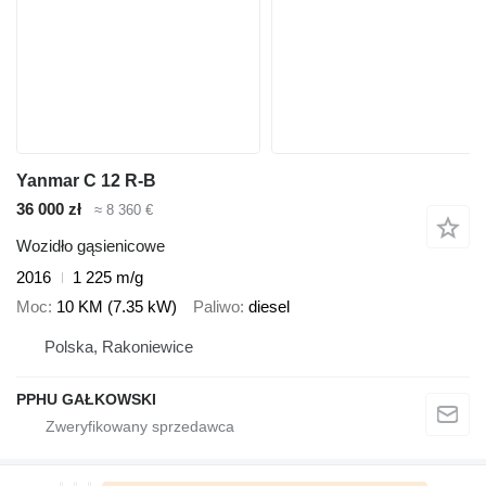
Yanmar C 12 R-B
36 000 zł
≈ 8 360 €
Wozidło gąsienicowe
2016
1 225 m/g
Moc
10 KM (7.35 kW)
Paliwo
diesel
Polska, Rakoniewice
PPHU GAŁKOWSKI