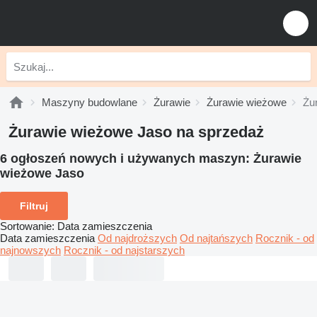
Maszyny budowlane
Żurawie
Żurawie wieżowe
Żu
Żurawie wieżowe Jaso na sprzedaż
6 ogłoszeń nowych i używanych maszyn:
Żurawie
wieżowe Jaso
Filtruj
Sortowanie
:
Data zamieszczenia
Data zamieszczenia
Od najdroższych
Od najtańszych
Rocznik - od
najnowszych
Rocznik - od najstarszych