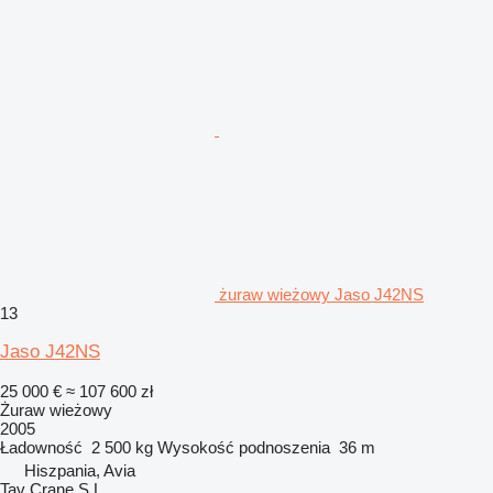
żuraw wieżowy Jaso J42NS
13
Jaso J42NS
25 000 €
≈ 107 600 zł
Żuraw wieżowy
2005
Ładowność
2 500 kg
Wysokość podnoszenia
36 m
Hiszpania, Avia
Tav Crane S.L.