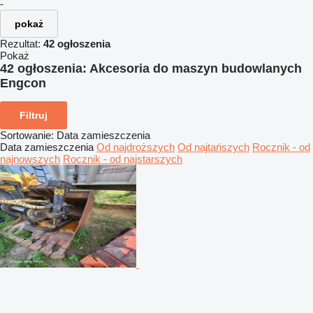
-
pokaż
Rezultat:
42 ogłoszenia
Pokaż
42 ogłoszenia:
Akcesoria do maszyn budowlanych
Engcon
Filtruj
Sortowanie
:
Data zamieszczenia
Data zamieszczenia
Od najdroższych
Od najtańszych
Rocznik - od
najnowszych
Rocznik - od najstarszych