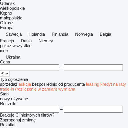
Gdańsk
wielkopolskie
Kępno
małopolskie
Olkusz
Europa
Szwecja
Holandia
Finlandia
Norwegia
Belgia
Francja
Dania
Niemcy
pokaż wszystkie
inne
Ukraina
Cena
–
Typ ogłoszenia
sprzedaż
aukcja
bezpośrednio od producenta
leasing
kredyt
na raty
trade-in (rozliczenie w zamian)
wymiana
Stan
nowy
używane
Rocznik
–
Brakuje Ci niektórych filtrów?
Zaproponuj zmianę
Rezultat: