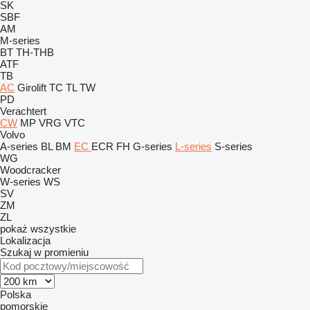
SK
SBF
AM
M-series
BT
TH-THB
ATF
TB
AC
Girolift
TC
TL
TW
PD
Verachtert
CW
MP
VRG
VTC
Volvo
A-series
BL
BM
EC
ECR
FH
G-series
L-series
S-series
WG
Woodcracker
W-series
WS
SV
ZM
ZL
pokaż wszystkie
Lokalizacja
Szukaj w promieniu
Polska
pomorskie