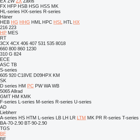
EX
ZW
ZX
Zaxis
FX
HFP
HSB
HSG
HSS
MK
HL-series
HX-series
R-series
Häner
HEB
HG
HHG
HML
HPC
HSL
HTL
HX
216
223
HP
MES
RT
3CX
4CX
406
407
531
535
8018
660
800
860
1230
310 G
824
ECE
ASC
TB
S-series
605
920
C18VE
D09HPX
KM
SK
D series
HM
PC
PW
WA
WB
5065
Allrad
GMT
HM
KMK
F-series
L-series
M-series
R-series
U-series
AD
Liebherr
A-series
HS
HTM
L-series
LB
LH
LR
LTM
MK
PR
R-series
T-series
BA-70-2.90
BT-90-2.90
TGS
BF
BF