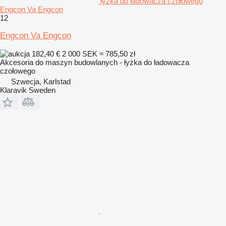
łyżka do ładowacza czołowego
Engcon Va Engcon
12
Engcon Va Engcon
182,40 €
2 000 SEK
≈ 785,50 zł
Akcesoria do maszyn budowlanych - łyżka do ładowacza
czołowego
Szwecja, Karlstad
Klaravik Sweden