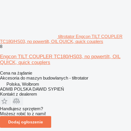
tiltrotator Engcon TILT COUPLER
TC180/HS03, no powertilt, OIL QUICK, quick couplers
8
Engcon TILT COUPLER TC180/HS03, no powertilt, OIL
QUICK, quick couplers
Cena na żądanie
Akcesoria do maszyn budowlanych - tiltrotator
Polska, Wolbrom
ADMB POLSKA DAWID SYPIEŃ
Kontakt z dealerem
Handlujesz sprzętem?
Możesz robić to z nami!
Dodaj ogłoszenie