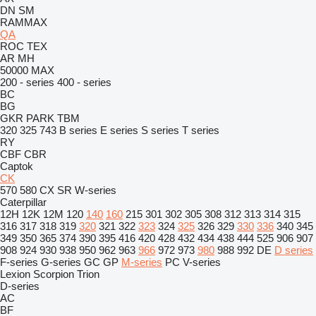
DN
SM
RAMMAX
QA
ROC
TEX
AR
MH
50000 MAX
200 - series
400 - series
BC
BG
GKR
PARK
TBM
320
325
743
B series
E series
S series
T series
RY
CBF
CBR
Captok
CK
570
580
CX
SR
W-series
Caterpillar
12H
12K
12M
120
140
160
215
301
302
305
308
312
313
314
315
316
317
318
319
320
321
322
323
324
325
326
329
330
336
340
345
349
350
365
374
390
395
416
420
428
432
434
438
444
525
906
907
908
924
930
938
950
962
963
966
972
973
980
988
992
DE
D series
F-series
G-series
GC
GP
M-series
PC
V-series
Lexion
Scorpion
Trion
D-series
AC
BF