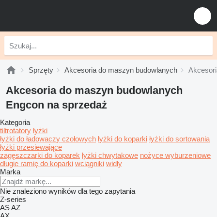
Sprzęty
Akcesoria do maszyn budowlanych
Akcesor
Akcesoria do maszyn budowlanych
Engcon na sprzedaż
Kategoria
tiltrotatory
łyżki
łyżki do ładowaczy czołowych
łyżki do koparki
łyżki do sortowania
łyżki przesiewające
zagęszczarki do koparek
łyżki chwytakowe
nożyce wyburzeniowe
długie ramię do koparki
wciągniki
widły
Marka
Nie znaleziono wyników dla tego zapytania
Z-series
AS
AZ
AX