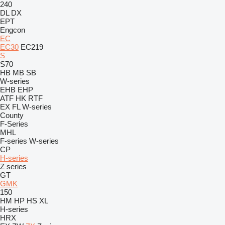
240
DL
DX
EPT
Engcon
EC
EC30
EC219
S
S70
HB
MB
SB
W-series
EHB
EHP
ATF
HK
RTF
EX
FL
W-series
County
F-Series
MHL
F-series
W-series
CP
H-series
Z series
GT
GMK
150
HM
HP
HS
XL
H-series
HRX