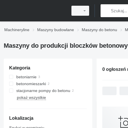
Machineryline
Maszyny budowlane
Maszyny do betonu
M
Maszyny do produkcji bloczków betonowyc
Kategoria
0 ogłoszeń
betoniarnie
betonomieszarki
betoniarnie mobilne
stacjonarne pompy do betonu
pokaż wszystkie
Lokalizacja
Szukaj w promieniu