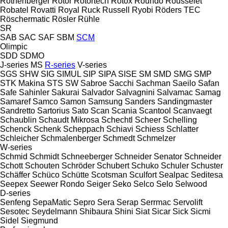
Rothenberger
Rotor
Rotortech
Rotox
Roundo
Rousselet
Robatel
Rovatti
Royal
Ruck
Russell
Ryobi
Röders TEC
Röschermatic
Rösler
Rühle
SR
SAB
SAC
SAF
SBM
SCM
Olimpic
SDD
SDMO
J-series
MS
R-series
V-series
SGS
SHW
SIG
SIMUL
SIP
SIPA
SISE
SM
SMD
SMG
SMP
STK Makina
STS
SW
Sabroe
Sacchi
Sachman
Saeilo
Safan
Safe
Sahinler
Sakurai
Salvador
Salvagnini
Salvamac
Samag
Samaref
Samco
Samon
Samsung
Sanders
Sandingmaster
Sandretto
Sartorius
Sato
Scan
Scania
Scantool
Scanvaegt
Schaublin
Schaudt Mikrosa
Schechtl
Scheer
Schelling
Schenck
Schenk
Scheppach
Schiavi
Schiess
Schlatter
Schleicher
Schmalenberger
Schmedt
Schmelzer
W-series
Schmid
Schmidt
Schneeberger
Schneider Senator
Schneider
Schott
Schouten
Schröder
Schubert
Schuko
Schuler
Schuster
Schäffer
Schüco
Schütte
Scotsman
Sculfort
Sealpac
Seditesa
Seepex
Seewer Rondo
Seiger
Seko
Selco
Selo
Selwood
D-series
Senfeng
SepaMatic
Sepro
Sera
Serap
Serrmac
Servolift
Sesotec
Seydelmann
Shibaura
Shini
Siat
Sicar
Sick
Sicmi
Sidel
Siegmund