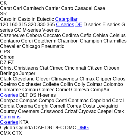
CK
Carat
Carl
Carnitech
Carrier
Carro
Casadei
Case
SR
Casolin
Castolin Eutectic
Caterpillar
120
160
315
320
330
365
C-series
DE
D series
E-series
G-
series
GC
M-series
V-series
Cazeneuve
Cebora
Ceccato
Cedima
Cefla
Cehisa
Celsius
Centauro
Cerdi
Cetetherm
Chambon
Champion
Charmilles
Chevalier
Chicago Pneumatic
CPS
Chiron
DZ
FZ
Christ
Christiaens
Ciat
Cimec
Cincinnati
Citizen
Citroen
Berlingo
Jumper
Clark
Cleveland
Clever
Climaveneta
Climax
Clipper
Cloos
Coelmo
Colchester
Collette
Collin
Colly
Colmar
Colombo
Comarme
Comau
Comec
Comet
Comeva
CompAir
C-series
DLT
DS
H-series
Compac
Compas
Compo
Conti
Contimac
Copeland
Coral
Cordia
Corema
Corghi
Cornell
Correa
Costa Levigatrici
Courtoy
Creemers
Crisswood
Crizaf
Cryovac
Csepel
Ctek
Cummins
C-series
KTA
Cyklop
Cylinda
DAF
DB
DEC
DMC
DMG
CMX
CTX