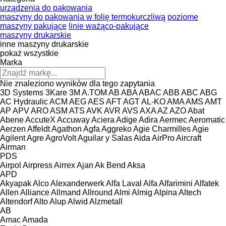
urządzenia do pakowania
maszyny do pakowania w folię termokurczliwą
poziome
maszyny pakujące
linie ważąco-pakujące
maszyny drukarskie
inne maszyny drukarskie
pokaż wszystkie
Marka
Nie znaleziono wyników dla tego zapytania
3D Systems
3Kare
3M
A.TOM
AB
ABA
ABAC
ABB
ABC
ABG
AC Hydraulic
ACM
AEG
AES
AFT
AGT
AL-KO
AMA
AMS
AMT
AP
APV
ARO
ASM
ATS
AVK
AVR
AVS
AXA
AZ
AZO
Abat
Abene
AccuteX
Accuway
Aciera
Adige
Adira
Aermec
Aeromatic
Aerzen
Affeldt
Agathon
Agfa
Aggreko
Agie Charmilles
Agie
Agilent
Agre
AgroVolt
Aguilar y Salas
Aida
AirPro
Aircraft
Airman
PDS
Airpol
Airpress
Airrex
Ajan
Ak Bend
Aksa
APD
Akyapak
Alco
Alexanderwerk
Alfa Laval
Alfa
Alfarimini
Alfatek
Allen
Alliance
Allmand
Allround
Almi
Almig
Alpina
Altech
Altendorf
Alto
Alup
Alwid
Alzmetall
AB
Amac
Amada