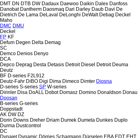
DMT
DN
DTB
DW
Dadaux
Daewoo
Daikin
Dalex
Danfoss
Danobat
Dantherm
Daosmaq
Dari
Darley
Daub
Davi
De
Dietrich
De Lama
DeLaval
DeLonghi
DeWalt
Debag
Deckel
Maho
DMC
DMU
Deckel
FP
KF
Defum
Degen
Delta
Demag
SC
Demco
Denios
Denyo
DCA
Depco
Deprag
Desta
Detasis
Detroit Diesel
Detroit
Deuma
Deutz
BF
D-series
F2L912
Deutz-Fahr
DiBO
Digi
Dima
Dimeco
Dimter
Diosna
D-series
S-series
SP
W-series
Dirinler
Disa
DoALL
Dobot
Domasz
Domino
Donaldson
Donau
Doosan
B-series
G-series
Doppstadt
AK
DW
DZ
Dorin
Downs
Dreher
Driam
Dumek
Dumeta
Dunkes
Duplo
Durma
Dustcontrol
DC
Dynajet
Dynamic
Dörries Scharmann
Dürselen
EBA
EDT
EHT