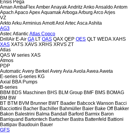
Ensis
Pega
Aman
AmbaFlex
Amber
Anayak
Andritz
Anko
Ansaldo
Antom
Apach
Apaco
Apex
Aquamak
Arboga
Arburg
Arco
Arjes
VZ
Arkto
Arku
Arminius
Arnott
Arol
Artec
Asca
Ashita
AG3
Astec
Atlantic
Atlas Copco
DrillAir
E-Air
GA
LT
QAS
QAX
QEP
QES
QLT
WEDA
XAHS
XAS
XATS
XAVS
XRHS
XRVS
ZT
Atlas
QAS
W series
XAS
Atmos
PDP
Automatic
Avery Berkel
Avery
Avia
Avola
Awea
Aweta
E-series
G-series
KG
Axial
BBA Pumps
B-series
BBM
BDS Maschinen
BHS
BLM Group
BMF
BMS
BOMAG
BM
BW
BT
BTM
BVM Brunner
BWT
Baader
Babcock Wanson
Bacci
Bacciottini
Bacher
Bachiller
Bahmüller
Baier
Bake Off
Bakker
Bakon
Balestrini
Balma
Bandall
Barford
Barmix
Baron
Barriquand
Bartontech
Bartscher
Bastra
Battenfeld
Battioni
Battipav
Baudouin
Bauer
GFS