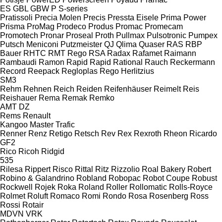
ES
GBL
GBW
P
S-series
Pratissoli
Precia Molen
Precis
Pressta Eisele
Prima Power
Prisma
ProMag
Prodeco
Produs
Promac
Promecam
Promotech
Pronar
Proseal
Proth
Pullmax
Pulsotronic
Pumpex
Putsch Meniconi
Putzmeister
QJ
Qlima
Quaser
RAS
RBP
Bauer
RHTC
RMT Rego
RSA
Radax
Rafamet
Raimann
Rambaudi
Ramon
Rapid
Rapid
Rational
Rauch
Reckermann
Record
Reepack
Regloplas
Rego Herlitzius
SM3
Rehm
Rehnen
Reich
Reiden
Reifenhäuser
Reimelt
Reis
Reishauer
Rema
Remak
Remko
AMT
DZ
Rems
Renault
Kangoo
Master
Trafic
Renner
Renz
Retigo
Retsch
Rev
Rex
Rexroth
Rheon
Ricardo
GF2
Rico
Ricoh
Ridgid
535
Rilesa
Rippert
Risco
Rittal
Ritz
Rizzolio
Roal Bakery
Robert
Robino & Galandrino
Robland
Robopac
Robot Coupe
Robust
Rockwell
Rojek
Roka
Roland
Roller
Rollomatic
Rolls-Royce
Rolmet
Roluft
Romaco
Romi
Rondo
Rosa
Rosenberg
Ross
Rossi
Rotair
MDVN
VRK