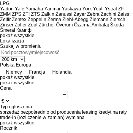
LPG
Yadon
Yale
Yamaha
Yanmar
Yaskawa
York
Youli
Ystral
ZF
ZMM
ZPS
ZTI
ZTS
Zalkin
Zanussi
Zayer
Zebra
Zechini
Zeiss
Zelfir
Zentex
Zeppelin
Zerma
Ziehl-Abegg
Ziemann
Ziersch
Zinser
Zoller
Zopf
Zürcher
Överum
Özarma Ambalaj
Škoda
Šmeral
Кампф
pokaż wszystkie
Lokalizacja
Szukaj w promieniu
Polska
Europa
Niemcy
Francja
Holandia
pokaż wszystkie
pokaż wszystkie
Cena
–
Typ ogłoszenia
sprzedaż
bezpośrednio od producenta
leasing
kredyt
na raty
trade-in (rozliczenie w zamian)
wymiana
pokaż wszystkie
Rocznik