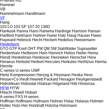
H-series
HD
Hammel
VB
Hammelmann
Handtmann
VF
Hang
103 LO
103 SP
107-20
136D
Hankook
Hanna
Hans
Hanwha
Hardinge
Harrison
Harsan
Hartford
Hartmann
Hartner
Harwi
Hatz
Haug
Hauser
Hawo
Hayward
Hebrock
Hecht
Heckert
Hedelius
Heesemann
Heidelberg
GTO
GTP
Kord
OHT
PM
QM
SM
Stahlfolder
Suprasetter
Heidenhain
Heilbronn
Hein
Heinrich
Helios
Heller
Hema
Hendi
Henkelman
Henkovac
Henneken
Henschel
Hera
Heraeus
Herbold
Herbort
Hercules
Herkules
Herlitzius
Herma
Hermle
C-series
U-series
UWF
Hertz Kompressoren
Herzog & Heymann
Heska
Hess
Hesse+Co
Heuft
Hewlett Packard
Hexagon
Heyligenstaedt
Hidroliksan
Hidrostal
Hilalsan
Hilgeland
Hilti
Himoinsa
HFW
HYW
Hitachi
Hiwell
Hobart
A-series
FXS
H-series
Hoffman
Hoffmann
Hofmann
Hohner
Holac
Holaras
Holmen
Holtec
Holz-Her
Holzkraft
Holzma
Holzmann