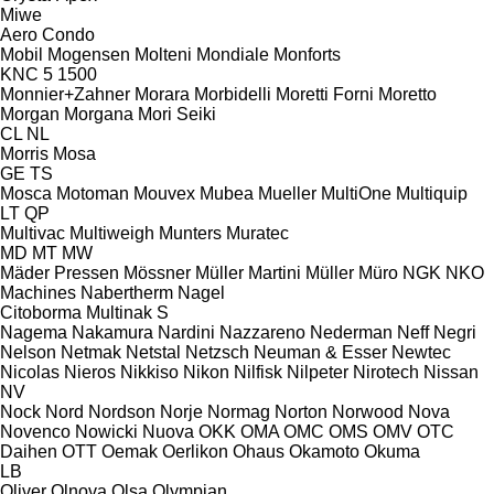
Miwe
Aero
Condo
Mobil
Mogensen
Molteni
Mondiale
Monforts
KNC 5 1500
Monnier+Zahner
Morara
Morbidelli
Moretti Forni
Moretto
Morgan
Morgana
Mori Seiki
CL
NL
Morris
Mosa
GE
TS
Mosca
Motoman
Mouvex
Mubea
Mueller
MultiOne
Multiquip
LT
QP
Multivac
Multiweigh
Munters
Muratec
MD
MT
MW
Mäder Pressen
Mössner
Müller Martini
Müller
Müro
NGK
NKO
Machines
Nabertherm
Nagel
Citoborma
Multinak S
Nagema
Nakamura
Nardini
Nazzareno
Nederman
Neff
Negri
Nelson
Netmak
Netstal
Netzsch
Neuman & Esser
Newtec
Nicolas
Nieros
Nikkiso
Nikon
Nilfisk
Nilpeter
Nirotech
Nissan
NV
Nock
Nord
Nordson
Norje
Normag
Norton
Norwood
Nova
Novenco
Nowicki
Nuova
OKK
OMA
OMC
OMS
OMV
OTC
Daihen
OTT
Oemak
Oerlikon
Ohaus
Okamoto
Okuma
LB
Oliver
Olnova
Olsa
Olympian