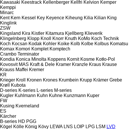
Kawasaki
Keestrack
Kellenberger
Kellfri
Kelvion
Kemper
Kemppi
Minarc
Kent
Kern
Kessel
Key
Keyence
Kiheung
Kilia
Kilian
King
Kinglink
ZSW
Kingsland
Kira
Kistler
Kitamura
Kjellberg
Klieverik
Klingelnberg
Klopp
Knoll
Knorr
Knuth
KoMo
Koch Technik
Koch
Kocsan
Kodak
Kohler
Koike
Kolb
Kolbe
Kolbus
Komatsu
Komax
Komori
Komplet
Komptech
Crambo
Terminator
Kondia
Konica Minolta
Koppens
Kornit
Kosme
Kotło-Pol
Kovosvit MAS
Kraft & Dele
Kramer
Kranzle
Kraus
Krause
Krauss Maffei
Kremer
KR
Krieger
Kroll
Kronen
Krones
Krumbein
Krupp
Krämer Grebe
Krøll
Kubota
D-series
K-series
L-series
M-series
Kugler
Kuhlmann
Kuhn
Kuhne
Kunzmann
Kuper
FW
Kusing
Kverneland
ES
Kärcher
B-series
HD
PGG
Kögel
Kölle
König
Kövy
LEWA
LNS
LOIP
LPG
LSM
LVD