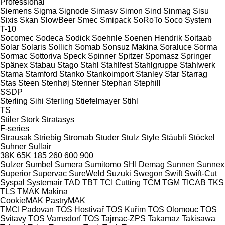
Professional
Siemens
Sigma
Signode
Simasv
Simon
Sind
Sinmag
Sisu
Sixis
Skan
SlowBeer
Smec
Smipack
SoRoTo
Soco System
T-10
Socomec
Sodeca
Sodick
Soehnle
Soenen Hendrik
Soitaab
Solar
Solaris
Sollich
Somab
Sonsuz Makina
Soraluce
Sorma
Sormac
Sottoriva
Speck
Spinner
Spitzer
Spomasz
Springer
Spänex
Stabau
Stago
Stahl
Stahlfest
Stahlgruppe
Stahlwerk
Stama
Stamford
Stanko
Stankoimport
Stanley
Star
Starrag
Stas
Steen
Stenhøj
Stenner
Stephan
Stephill
SSDP
Sterling Sihi
Sterling
Stiefelmayer
Stihl
TS
Stiler
Stork
Stratasys
F-series
Strausak
Striebig
Stromab
Studer
Stulz
Style
Stäubli
Stöckel
Suhner
Sullair
38K
65K
185
260
600
900
Sulzer
Sumbel
Sumera
Sumitomo SHI Demag
Sunnen
Sunnex
Superior
Supervac
SureWeld
Suzuki
Swegon
Swift
Swift-Cut
Syspal
Systemair
TAD
TBT
TCI Cutting
TCM
TGM
TICAB
TKS
TLS
TMAK Makina
CookieMAK
PastryMAK
TMCI Padovan
TOS Hostivař
TOS Kuřim
TOS Olomouc
TOS
Svitavy
TOS Varnsdorf
TOS
Tajmac-ZPS
Takamaz
Takisawa