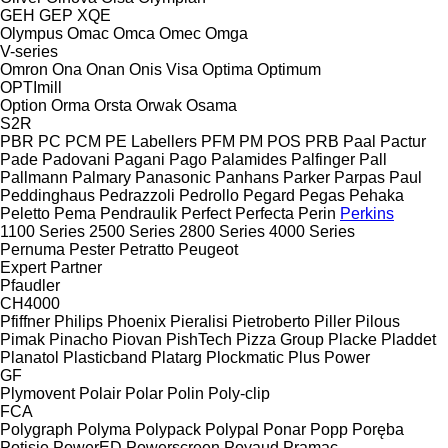
GEH
GEP
XQE
Olympus
Omac
Omca
Omec
Omga
V-series
Omron
Ona
Onan
Onis Visa
Optima
Optimum
OPTImill
Option
Orma
Orsta
Orwak
Osama
S2R
PBR
PC
PCM
PE Labellers
PFM
PM
POS
PRB
Paal
Pactur
Pade
Padovani
Pagani
Pago
Palamides
Palfinger
Pall
Pallmann
Palmary
Panasonic
Panhans
Parker
Parpas
Paul
Peddinghaus
Pedrazzoli
Pedrollo
Pegard
Pegas
Pehaka
Peletto
Pema
Pendraulik
Perfect
Perfecta
Perin
Perkins
1100 Series
2500 Series
2800 Series
4000 Series
Pernuma
Pester
Petratto
Peugeot
Expert
Partner
Pfaudler
CH4000
Pfiffner
Philips
Phoenix
Pieralisi
Pietroberto
Piller
Pilous
Pimak
Pinacho
Piovan
PishTech
Pizza Group
Placke
Pladdet
Planatol
Plasticband
Platarg
Plockmatic
Plus Power
GF
Plymovent
Polair
Polar
Polin
Poly-clip
FCA
Polygraph
Polyma
Polypack
Polypal
Ponar
Popp
Poręba
Potisje
PowerED
Powerscreen
Poyaud
Pramac