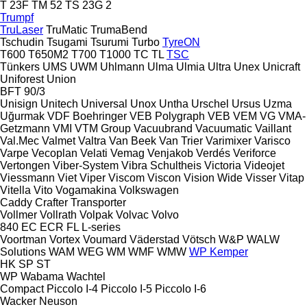
T 23F
TM 52
TS 23G 2
Trumpf
TruLaser
TruMatic
TrumaBend
Tschudin
Tsugami
Tsurumi
Turbo
TyreON
T600
T650M2
T700
T1000
TC
TL
TSC
Tünkers
UMS
UWM
Uhlmann
Ulma
Ulmia
Ultra
Unex
Unicraft
Uniforest
Union
BFT 90/3
Unisign
Unitech
Universal
Unox
Untha
Urschel
Ursus
Uzma
Uğurmak
VDF Boehringer
VEB Polygraph
VEB
VEM
VG
VMA-
Getzmann
VMI
VTM Group
Vacuubrand
Vacuumatic
Vaillant
Val.Mec
Valmet
Valtra
Van Beek
Van Trier
Varimixer
Varisco
Varpe
Vecoplan
Velati
Vemag
Venjakob
Verdés
Veriforce
Vertongen
Viber-System
Vibra Schultheis
Victoria
Videojet
Viessmann
Viet
Viper
Viscom
Viscon
Vision Wide
Visser
Vitap
Vitella
Vito
Vogamakina
Volkswagen
Caddy
Crafter
Transporter
Vollmer
Vollrath
Volpak
Volvac
Volvo
840
EC
ECR
FL
L-series
Voortman
Vortex
Voumard
Väderstad
Vötsch
W&P
WALW
Solutions
WAM
WEG
WM
WMF
WMW
WP Kemper
HK
SP
ST
WP
Wabama
Wachtel
Compact
Piccolo I-4
Piccolo I-5
Piccolo I-6
Wacker Neuson