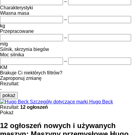
–
Charakterystyki
Własna masa
–
kg
Przepracowane
–
m/g
Silnik, skrzynia biegów
Moc silnika
–
KM
Brakuje Ci niektórych filtrów?
Zaproponuj zmianę
Rezultat:
-
pokaż
Szczegóły dotyczące marki Hugo Beck
Rezultat:
12 ogłoszeń
Pokaż
12 ogłoszeń nowych i używanych
maszyn:
Maszyny przemysłowe Hugo