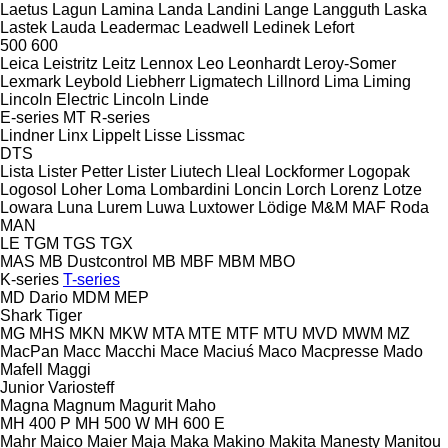
Laetus
Lagun
Lamina
Landa
Landini
Lange
Langguth
Laska
Lastek
Lauda
Leadermac
Leadwell
Ledinek
Lefort
500
600
Leica
Leistritz
Leitz
Lennox
Leo
Leonhardt
Leroy-Somer
Lexmark
Leybold
Liebherr
Ligmatech
Lillnord
Lima
Liming
Lincoln Electric
Lincoln
Linde
E-series
MT
R-series
Lindner
Linx
Lippelt
Lisse
Lissmac
DTS
Lista
Lister Petter
Lister
Liutech
Lleal
Lockformer
Logopak
Logosol
Loher
Loma
Lombardini
Loncin
Lorch
Lorenz
Lotze
Lowara
Luna
Lurem
Luwa
Luxtower
Lödige
M&M
MAF Roda
MAN
LE
TGM
TGS
TGX
MAS
MB Dustcontrol
MB
MBF
MBM
MBO
K-series
T-series
MD Dario
MDM
MEP
Shark
Tiger
MG
MHS
MKN
MKW
MTA
MTE
MTF
MTU
MVD
MWM
MZ
MacPan
Macc
Macchi
Mace
Maciuś
Maco
Macpresse
Mado
Mafell
Maggi
Junior
Variosteff
Magna
Magnum
Magurit
Maho
MH 400 P
MH 500 W
MH 600 E
Mahr
Maico
Maier
Maja
Maka
Makino
Makita
Manesty
Manitou