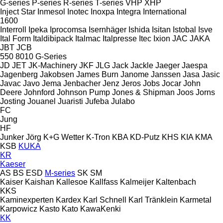
G-series
P-series
R-series
T-series
VHP
XHP
Inject Star
Inmesol
Inotec
Inoxpa
Integra
International
1600
Interroll
Ipeka
Iprocomsa
Isernhäger
Ishida
Isitan
Istobal
Isve
Ital Form
Italdibipack
Italmac
Italpresse
Itec
Ixion
JAC
JAKA
JBT
JCB
550
8010
G-Series
JD
JET
JK-Machinery
JKF
JLG
Jack
Jackle
Jaeger
Jaespa
Jagenberg
Jakobsen
James Burn
Janome
Janssen
Jasa
Jasic
Javac
Javo
Jema
Jenbacher
Jenz
Jeros
Jobs
Jocar
John
Deere
Johnford
Johnson Pump
Jones & Shipman
Joos
Jorns
Josting
Jouanel
Juaristi
Jufeba
Julabo
FC
Jung
HF
Junker
Jörg
K+G Wetter
K-Tron
KBA
KD-Putz
KHS
KIA
KMA
KSB
KUKA
KR
Kaeser
AS
BS
ESD
M-series
SK
SM
Kaiser
Kaishan
Kallesoe
Kallfass
Kalmeijer
Kaltenbach
KKS
Kaminexperten
Kardex
Karl Schnell
Karl Tränklein
Karmetal
Karpowicz
Kasto
Kato
KawaKenki
KK