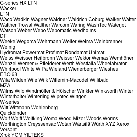
G-series
HX
LTN
Wacker
LTN
Waco
Wadkin
Wagner
Waldner
Waldrich Coburg
Walker
Walter
Walther Trowal
Walther
Warcom
Waring
WashTec
Waterjet
Watson
Weber
Webo
Webomatic
Wedholms
DF
Weeke
Wegoma
Wehrmann
Weiler
Weima
Weinbrenner
Weinig
Hydromat
Powermat
Profimat
Rondamat
Unimat
Weiss
Weisser Heilbronn
Weisser
Wektor
Wemas
Wemhöner
Wenzel
Werner & Pfleiderer
Werth
Westfalia
Wheelabrator
Whirlpool
White
WiPa
Wieland
Wienerberger
Wiesheu
EBO 68
Wila
Wilden
Wile
Wilk
Willemin-Macodel
Willibald
MZA
Wilms
Wilo
Windmöller & Hölscher
Winkler
Winkworth
Winter
Winterhalter
Winterling
Wipotec
Wirtgen
W-series
Witt
Wittmann
Wohlenberg
Quickbinder
Wolf
Wolff
Wolfking
Woma
Wood-Mizer
Woods
Worms
Worthington Creyssensac
Wotan
Wärtsilä
Würth
XYZ
Xerox
Versant
Xrok
YCM
YILTEKS