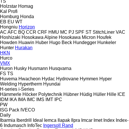
TS
Holzstar
Homag
Kal
Profi
Homburg
Honda
EB
EU
WT
Hongniu
Horizon
AC
AFC
BQ
CCR
CRF
HMU
MC
PJ
SPF
ST
StitchLiner
VAC
Hoshizaki
Hosokawa Alpine
Hosokawa Micron
Houfek
Howden
Huawin
Huber
Hugo Beck
Hundegger
Hunkeler
Hunter
Hurakan
HKN
Hurco
VMX
Huron
Husky
Husmann
Husqvarna
FS
TS
Huvema
Hwacheon
Hydac
Hydrovane
Hymmen
Hyper
Welding
Hypertherm
Hyundai
H-series
i-Series
Hämmerle
Höcker Polytechnik
Hübner
Hüdig
Hüller Hille
ICE
IDM
IKA
IMA
IMC
IMS
IMT
IPC
PW
ISG Pack
IVECO
Daily
Ibarmia
Iberdrill
Ideal
Iemca
Ilapak
Ilpra
Imcar
Imet
Index
Index-
6
Indumasch
InfoTec
Ingersoll Rand