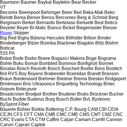
Baumann
Baumer
Baykal
Baytekin
Bear
Becker
VT
Becomix
Beerepoot
Behringer
Beier
Beil
Beka-Mak
Beko
Belotti
Bema
Benier
Benza
Bercomex
Berg & Schmid
Berg
Bergmann
Berkel
Bernardo
Bertolaso
Bertuetti
Best
Betico
Beyeler
Beyer
Bi-Matic
Bianco
Bickel
Biegemaster
Biesse
Rover
Skipper
Big Red
Biglia
Bijlsma Hercules
Billhöfer
Billion
Binder
Binderberger
Bitzer
Bizerba
Blackmer
Blagdon
Blitz
Blohm
Bobcat
533
PA
Bobst
Bode
Bodor
Boere
Bogazici Makina
Boge
Bograma
Bohle
Boku
Bomar
Bombled
Bominox
Bonfiglioli
Bonnet
Boratas
Bosch Rexroth
Bosch
Boschert
Bosfor
Boss
Bostitch
Bot RVS
Boy
Boyens
Brabender
Bramidan
Brandt
Branson
Braun
Bredenoord
Brehmer
Breitner
Brema
Breston
Bridgeport
Brinkmann
Brio Ultrasonics
Briquetting Technology
Britec
Airpure
Britecpure
Broadcrown
Brodpol
Brother
Bruderer
Bruks
Brückner
Bucher
Buchi
Budde
Buderus
Burg
Busch
Butler
BvL
Bystronic
BySprint Fiber
Bäuerle
Bühler
Bürkle
Bütfering
C.P. Bourg
CAM
CBI
CEIA
CEJN
CFS
CFT
CMA
CMB
CMC
CME
CMS
CMT
CMZ
CNC
CRC Evans
CTA
CTM
Caffini
Caljan
Camam
Camfil
Cannon
Canon
Caprari
Captok