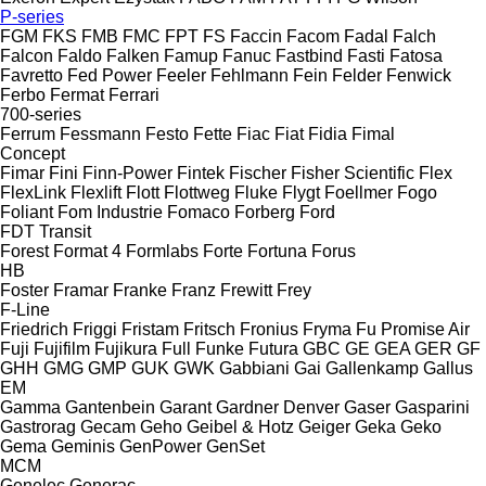
P-series
FGM
FKS
FMB
FMC
FPT
FS
Faccin
Facom
Fadal
Falch
Falcon
Faldo
Falken
Famup
Fanuc
Fastbind
Fasti
Fatosa
Favretto
Fed Power
Feeler
Fehlmann
Fein
Felder
Fenwick
Ferbo
Fermat
Ferrari
700-series
Ferrum
Fessmann
Festo
Fette
Fiac
Fiat
Fidia
Fimal
Concept
Fimar
Fini
Finn-Power
Fintek
Fischer
Fisher Scientific
Flex
FlexLink
Flexlift
Flott
Flottweg
Fluke
Flygt
Foellmer
Fogo
Foliant
Fom Industrie
Fomaco
Forberg
Ford
FDT
Transit
Forest
Format 4
Formlabs
Forte
Fortuna
Forus
HB
Foster
Framar
Franke
Franz
Frewitt
Frey
F-Line
Friedrich
Friggi
Fristam
Fritsch
Fronius
Fryma
Fu Promise Air
Fuji
Fujifilm
Fujikura
Full
Funke
Futura
GBC
GE
GEA
GER
GF
GHH
GMG
GMP
GUK
GWK
Gabbiani
Gai
Gallenkamp
Gallus
EM
Gamma
Gantenbein
Garant
Gardner Denver
Gaser
Gasparini
Gastrorag
Gecam
Geho
Geibel & Hotz
Geiger
Geka
Geko
Gema
Geminis
GenPower
GenSet
MCM
Genelec
Generac