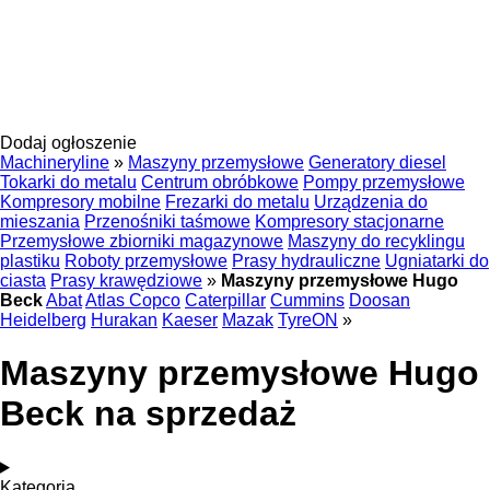
Dodaj ogłoszenie
Machineryline
»
Maszyny przemysłowe
Generatory diesel
Tokarki do metalu
Centrum obróbkowe
Pompy przemysłowe
Kompresory mobilne
Frezarki do metalu
Urządzenia do
mieszania
Przenośniki taśmowe
Kompresory stacjonarne
Przemysłowe zbiorniki magazynowe
Maszyny do recyklingu
plastiku
Roboty przemysłowe
Prasy hydrauliczne
Ugniatarki do
ciasta
Prasy krawędziowe
»
Maszyny przemysłowe Hugo
Beck
Abat
Atlas Copco
Caterpillar
Cummins
Doosan
Heidelberg
Hurakan
Kaeser
Mazak
TyreON
»
Maszyny przemysłowe Hugo
Beck na sprzedaż
Kategoria