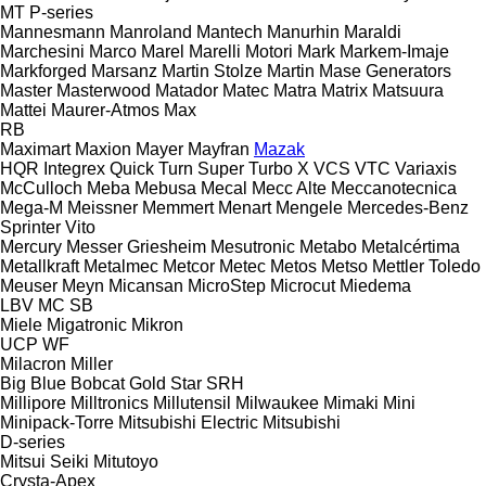
MT
P-series
Mannesmann
Manroland
Mantech
Manurhin
Maraldi
Marchesini
Marco
Marel
Marelli Motori
Mark
Markem-Imaje
Markforged
Marsanz
Martin Stolze
Martin
Mase Generators
Master
Masterwood
Matador
Matec
Matra
Matrix
Matsuura
Mattei
Maurer-Atmos
Max
RB
Maximart
Maxion
Mayer
Mayfran
Mazak
HQR
Integrex
Quick Turn
Super Turbo X
VCS
VTC
Variaxis
McCulloch
Meba
Mebusa
Mecal
Mecc Alte
Meccanotecnica
Mega-M
Meissner
Memmert
Menart
Mengele
Mercedes-Benz
Sprinter
Vito
Mercury
Messer Griesheim
Mesutronic
Metabo
Metalcértima
Metallkraft
Metalmec
Metcor
Metec
Metos
Metso
Mettler Toledo
Meuser
Meyn
Micansan
MicroStep
Microcut
Miedema
LBV
MC
SB
Miele
Migatronic
Mikron
UCP
WF
Milacron
Miller
Big Blue
Bobcat
Gold Star
SRH
Millipore
Milltronics
Millutensil
Milwaukee
Mimaki
Mini
Minipack-Torre
Mitsubishi Electric
Mitsubishi
D-series
Mitsui Seiki
Mitutoyo
Crysta-Apex