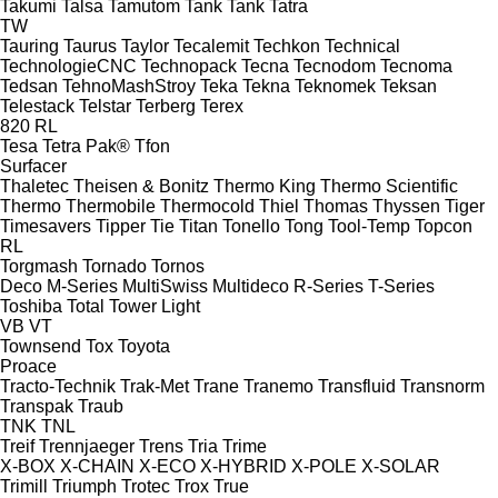
Takumi
Talsa
Tamutom
Tank
Tank
Tatra
TW
Tauring
Taurus
Taylor
Tecalemit
Techkon
Technical
TechnologieCNC
Technopack
Tecna
Tecnodom
Tecnoma
Tedsan
TehnoMashStroy
Teka
Tekna
Teknomek
Teksan
Telestack
Telstar
Terberg
Terex
820
RL
Tesa
Tetra Pak®
Tfon
Surfacer
Thaletec
Theisen & Bonitz
Thermo King
Thermo Scientific
Thermo
Thermobile
Thermocold
Thiel
Thomas
Thyssen
Tiger
Timesavers
Tipper Tie
Titan
Tonello
Tong
Tool-Temp
Topcon
RL
Torgmash
Tornado
Tornos
Deco
M-Series
MultiSwiss
Multideco
R-Series
T-Series
Toshiba
Total
Tower Light
VB
VT
Townsend
Tox
Toyota
Proace
Tracto-Technik
Trak-Met
Trane
Tranemo
Transfluid
Transnorm
Transpak
Traub
TNK
TNL
Treif
Trennjaeger
Trens
Tria
Trime
X-BOX
X-CHAIN
X-ECO
X-HYBRID
X-POLE
X-SOLAR
Trimill
Triumph
Trotec
Trox
True