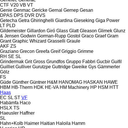
CTF
V20
VB
VT
Genie
Genmac
Gericke
Gernal
Gernep
Gesan
DPAS
DPS
DVR
DVS
Getecha
Getra
Ghiringhelli
Giardina
Gieseking
Giga Power
LT
PLD
Gildemeister
Gillardon
Giró
Glass
Glatt
Gleason
Glimek
Glunz
& Jensen
Godwin
Gorman-Rupp
Gostol
Graco
Graef
Gram
Grant
Graphic Whizard
Grasselli
Graule
AKF
ZS
Graziano
Grecon
Greefa
Greif
Griggio
Grimme
RH
SE
SL
Grindermak
Grit
Gross
Grundfos
Gruppo Fabbri
Gucbir
Guifil
Guilliet
Gulliver
Gurutzpe
Guttridge
Gweike
Gys
Gämmerler
Gölz
FS
Güde
Günther
Güntner
H&M
HANOMAG
HASKAN
HAWE
HBM
HB‑Therm
HDK
HE-VA
HM Machinery
HP
HSM
HTT
Haas
EC
SL
ST
VF
Habämfa
Haco
HSLX
TS
Haeusler
Haffner
SL
Hahn+Kolb
Haimer
Haitian
Haloila
Hamm