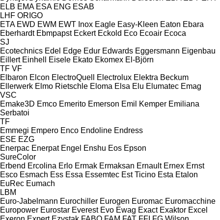
ELB
EMA
ESA ENG
ESAB
LHF
ORIGO
ETA
EWD
EWM
EWT Inox
Eagle
Easy-Kleen
Eaton
Ebara
Eberhardt
Ebmpapst
Eckert
Eckold
Eco
Ecoair
Ecoca
SJ
Ecotechnics
Edel
Edge
Edur
Edwards
Eggersmann
Eigenbau
Eillert
Einhell
Eisele
Ekato
Ekomex
El-Björn
TF
VF
Elbaron
Elcon
ElectroQuell
Electrolux
Elektra Beckum
Ellerwerk
Elmo Rietschle
Eloma
Elsa
Elu
Elumatec
Emag
VSC
Emake3D
Emco
Emerito
Emerson
Emil Kemper
Emiliana
Serbatoi
TF
Emmegi
Empero
Enco
Endoline
Endress
ESE
EZG
Enerpac
Enerpat
Engel
Enshu
Eos
Epson
SureColor
Erbend
Ercolina
Erlo
Ermak
Ermaksan
Ernault
Ernex
Ernst
Esco
Esmach
Ess
Essa
Essemtec
Est Ticino
Esta
Etalon
EuRec
Eumach
LBM
Euro-Jabelmann
Eurochiller
Eurogen
Euromac
Euromacchine
Europower
Eurostar
Everest
Evo
Ewag
Exact
Exaktor
Excel
Exeron
Expert
Ezystak
FABO
FAM
FAT
FFI
FG Wilson