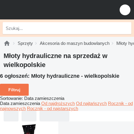
Sprzęty
Akcesoria do maszyn budowlanych
Młoty hy
Młoty hydrauliczne na sprzedaż w
wielkopolskie
6 ogłoszeń:
Młoty hydrauliczne - wielkopolskie
Filtruj
Sortowanie
:
Data zamieszczenia
Data zamieszczenia
Od najdroższych
Od najtańszych
Rocznik - od
najnowszych
Rocznik - od najstarszych