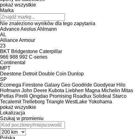
pokaż wszystkie
Marka
Nie znaleziono wyników dla tego zapytania
Advance
Aeolus
Ahlmann
AL
Alliance
Armour
23
BKT
Bridgestone
Caterpillar
966
988
992
C-series
Continental
MPT
Deestone
Detroit
Double Coin
Dunlop
SP
Ecomega
Firestone
Galaxy
Geo
Goodride
Goodyear
Hilo
Hofmann
John Deere
Kubota
Liebherr
Magna
Michelin
Mitas
Petlas
Pirelli
Qingdao Promising
Roadlux
Solideal
Starco
Tecalemit
Trelleborg
Triangle
WestLake
Yokohama
pokaż wszystkie
Lokalizacja
Szukaj w promieniu
Polska