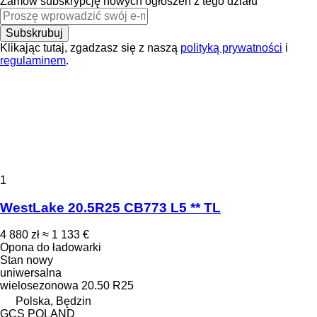
Zamów subskrypcję nowych ogłoszeń z tego działu
Subskrubuj
Klikając tutaj, zgadzasz się z naszą
polityką prywatności
i
regulaminem
.
1
WestLake 20.5R25 CB773 L5 ** TL
4 880 zł
≈ 1 133 €
Opona do ładowarki
Stan
nowy
uniwersalna
wielosezonowa
20.50 R25
Polska, Będzin
GCS POLAND