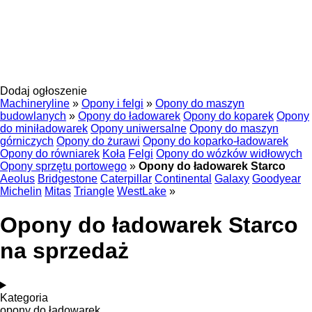
Dodaj ogłoszenie
Machineryline
»
Opony i felgi
»
Opony do maszyn
budowlanych
»
Opony do ładowarek
Opony do koparek
Opony
do miniładowarek
Opony uniwersalne
Opony do maszyn
górniczych
Opony do żurawi
Opony do koparko-ładowarek
Opony do równiarek
Koła
Felgi
Opony do wózków widłowych
Opony sprzętu portowego
»
Opony do ładowarek Starco
Aeolus
Bridgestone
Caterpillar
Continental
Galaxy
Goodyear
Michelin
Mitas
Triangle
WestLake
»
Opony do ładowarek Starco
na sprzedaż
Kategoria
opony do ładowarek