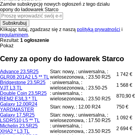
Zamów subskrypcję nowych ogłoszeń z tego działu
opony do ładowarek
Starco
Subskrubuj
Klikając tutaj, zgadzasz się z naszą
polityką prywatności
i
regulaminem
.
Rezultat:
1 ogłoszenie
Pokaż
Ceny za opony do ładowarek Starco
Advance 23.5R25
Stan: nowy, : uniwersalna, :
1 742 €
GLR08 201A2 L5 ** TL
wielosezonowa, : 23.50 R25
Bridgestone 23.5R25
: uniwersalna, :
1 568 €
VJT L3 TL
wielosezonowa, : 23.50-25
Double Coin 23.5R25
: uniwersalna, :
870,90 €
REM2 E3/L3 * TL
wielosezonowa, : 23.50 R25
Galaxy 12.00R24
Stan: nowy, : 12.00 R24
750 €
YARDMASTER
Galaxy 17.5R25
Stan: nowy, : uniwersalna, :
1 092 €
LSDR510 L5 ** TL
wielosezonowa, : 17.50 R25
Michelin 23.5R25
: uniwersalna, :
2 694 €
XHA2 * L3 TL
wielosezonowa, : 23.50 R25